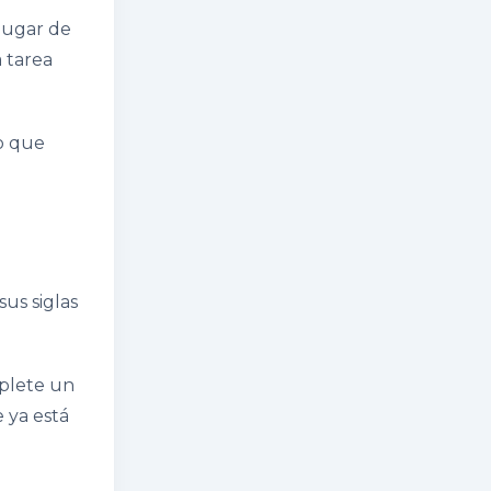
 lugar de
 tarea
ro que
us siglas
mplete un
 ya está