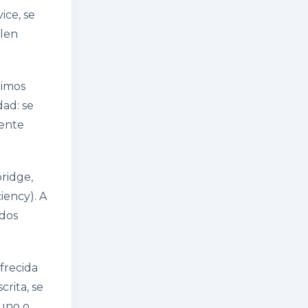
ice, se
elen
timos
dad: se
mente
ridge,
iency). A
ados
frecida
crita, se
 uno o