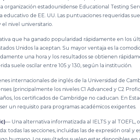
la organización estadounidense Educational Testing Serv
ma educativo de EE. UU. Las puntuaciones requeridas su
l nivel universitario.
ativa que ha ganado popularidad rápidamente en los úl
tados Unidos la aceptan. Su mayor ventaja es la comodi
adamente una hora y los resultados se obtienen rápida
a suele oscilar entre 105 y 130, según la institución.
es internacionales de inglés de la Universidad de Camb
ses (principalmente los niveles C1 Advanced y C2 Profic
s años, los certificados de Cambridge no caducan. En Est
 ser un requisito para programas académicos exigentes.
c)
— Una alternativa informatizada al IELTS y al TOEFL, o
todas las secciones, incluidas las de expresión oral y es
sesgo humano. Los resultados suelen estar disponibles en