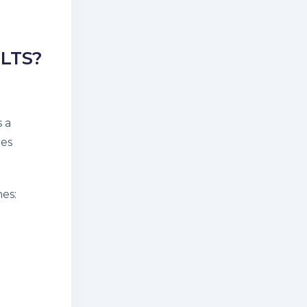
ELTS?
s a
nes
nes: