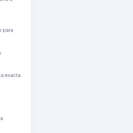
o para
s
ta exacta
ia