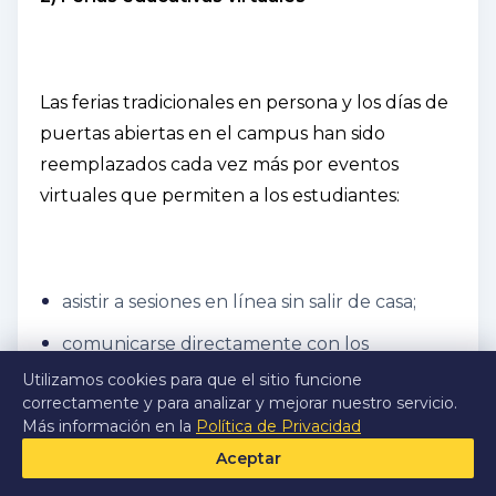
Las ferias tradicionales en persona y los días de
puertas abiertas en el campus han sido
reemplazados cada vez más por eventos
virtuales que permiten a los estudiantes:
asistir a sesiones en línea sin salir de casa;
comunicarse directamente con los
representantes de la universidad;
Utilizamos cookies para que el sitio funcione
correctamente y para analizar y mejorar nuestro servicio.
Haga preguntas y obtenga respuestas de
Más información en la
Política de Privacidad
primera mano;
Aceptar
Comparar programas y universidades más