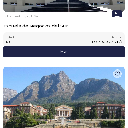
4.5
Johannesburgo, RSA
Escuela de Negocios del Sur
Edad
Precio
17
+
De
15000
USD
p/a
Más