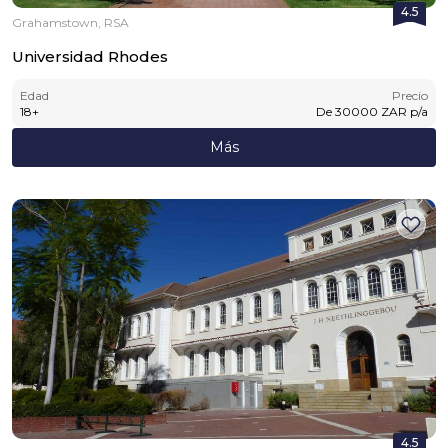
4.5
Grahamstown, RSA
Universidad Rhodes
Edad
Precio
18
+
De
30000
ZAR
p/a
Más
4.5