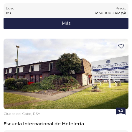
Edad
Precio
18
+
De
50000
ZAR
p/a
Más
4.2
Ciudad del Cabo, RSA
Escuela Internacional de Hotelería