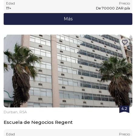
Edad
Precio
17
+
De
70000
ZAR
p/a
Más
4.2
Durban, RSA
Escuela de Negocios Regent
Edad
Precio