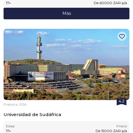
17
+
De
60000
ZAR
p/a
Más
4.2
Pretoria, RSA
Universidad de Sudáfrica
Edad
Precio
17
+
De
15000
ZAR
p/a