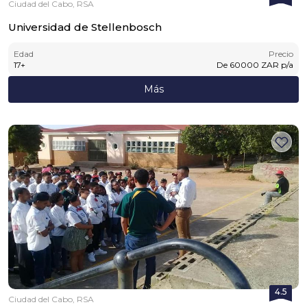
Ciudad del Cabo, RSA
Universidad de Stellenbosch
Edad
Precio
17
+
De
60000
ZAR
p/a
Más
4.5
Ciudad del Cabo, RSA