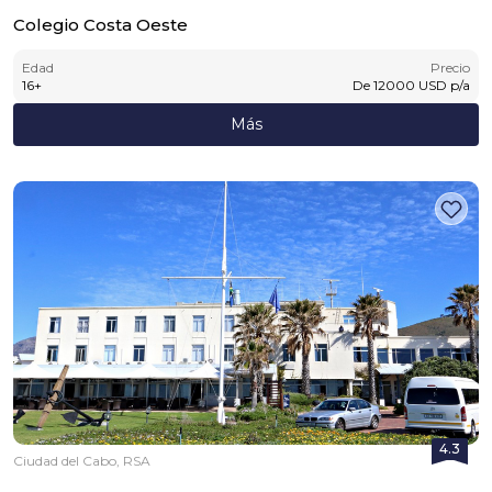
Colegio Costa Oeste
Edad
Precio
16
+
De
12000
USD
p/a
Más
4.3
Ciudad del Cabo, RSA