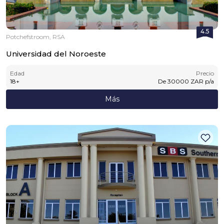
4.5
Potchefstroom, RSA
Universidad del Noroeste
Edad
Precio
18
+
De
30000
ZAR
p/a
Más