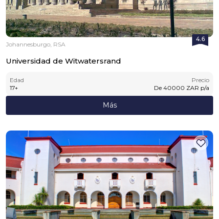
4.6
Johannesburgo, RSA
Universidad de Witwatersrand
Edad
Precio
17
+
De
40000
ZAR
p/a
Más