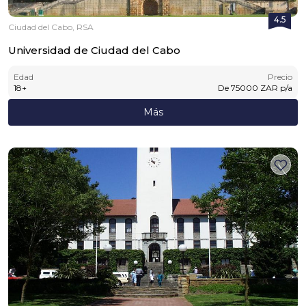
4.5
Ciudad del Cabo, RSA
Universidad de Ciudad del Cabo
Edad
Precio
18
+
De
75000
ZAR
p/a
Más