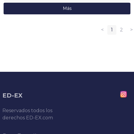
Más
<
1
2
>
ED-EX
Reservados todos los
derechos
ED-EX.com