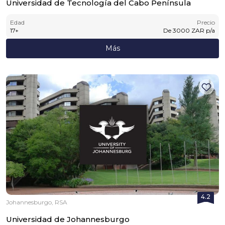
Universidad de Tecnología del Cabo Península
Edad
Precio
17
+
De
3000
ZAR
p/a
Más
4.2
Johannesburgo, RSA
Universidad de Johannesburgo