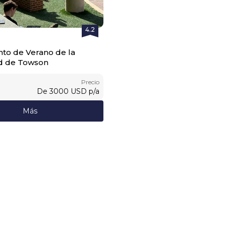
4.2
o de Verano de la
ad de Towson
Precio
De
3000
USD
p/a
Más