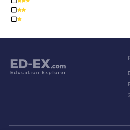
Comunicación, Periodismo y
Programas Relacionados
Conocimientos y Habilidades
Relacionados con la Salud
Diplomas y Certificados de
Secundaria/Preparatoria
Educación
Estudios Étnicos, Culturales, de
Género y Grupales
Estudios Multi /
Interdisciplinarios
Filosofía y Estudios Religiosos
Habilidades Básicas y
Educación para el Desarrollo /
Correctiva
Habilidades Interpersonales y
Sociales
Historia