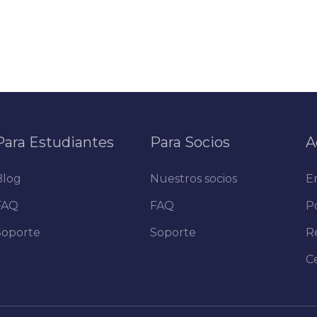
Para Estudiantes
Para Socios
A
Blog
Nuestros socios
E
FAQ
FAQ
Po
Soporte
Soporte
R
C