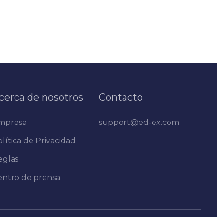
cerca de nosotros
Contacto
mpresa
support@ed-ex.com
lítica de Privacidad
eglas
entro de prensa