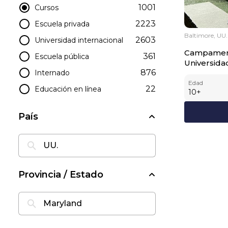
1001
Cursos
2223
Escuela privada
Baltimore, UU.
2603
Universidad internacional
Campament
361
Escuela pública
Universid
876
Internado
Edad
22
Educación en línea
10
+
País
Provincia / Estado