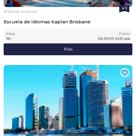
4.5
Brisbane, Australia
Escuela de Idiomas Kaplan Brisbane
Edad
Precio
16
+
De
3000
AUD
p/a
Más