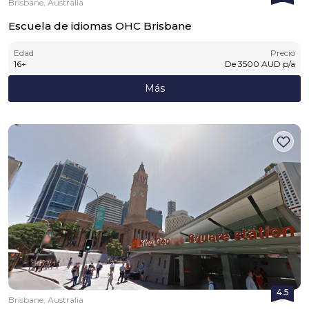
Brisbane, Australia
Escuela de idiomas OHC Brisbane
Edad
Precio
16
+
De
3500
AUD
p/a
Más
4.5
Brisbane, Australia