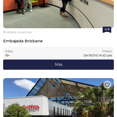
4.6
Brisbane, Australia
Embajada Brisbane
Edad
Precio
16
+
De
15000
AUD
p/a
Más