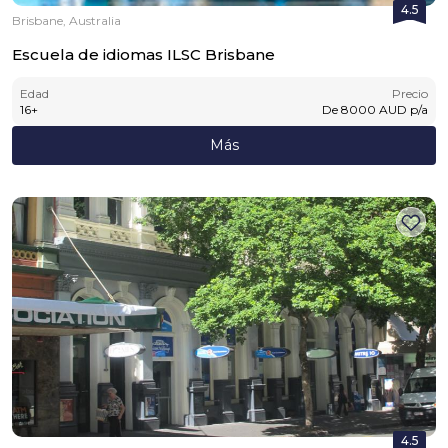
4.5
Brisbane, Australia
Escuela de idiomas ILSC Brisbane
Edad
Precio
16
+
De
8000
AUD
p/a
Más
4.5