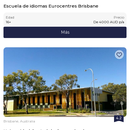
Escuela de idiomas Eurocentres Brisbane
Edad
Precio
16
+
De
4000
AUD
p/a
Más
4.2
Brisbane, Australia