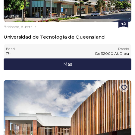
4.5
Brisbane, Australia
Universidad de Tecnología de Queensland
Edad
Precio
17
+
De
32000
AUD
p/a
Más