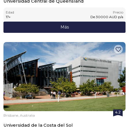
Universidad Central de Queensland
Edad
Precio
17
+
De
30000
AUD
p/a
Más
4.2
Brisbane, Australia
Universidad de la Costa del Sol