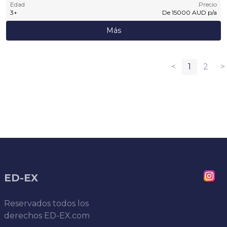
Edad
Precio
3
+
De
15000
AUD
p/a
Más
<
1
2
>
ED-EX
Reservados todos los
derechos
ED-EX.com