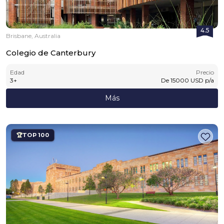
4.5
Brisbane, Australia
Colegio de Canterbury
Edad
Precio
3
+
De
15000
USD
p/a
Más
TOP 100