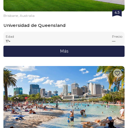
4.5
Brisbane, Australia
Universidad de Queensland
Edad
Precio
17
+
—
Más