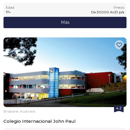
Edad
Precio
17
+
De
30000
AUD
p/a
Más
4.2
Brisbane, Australia
Colegio Internacional John Paul