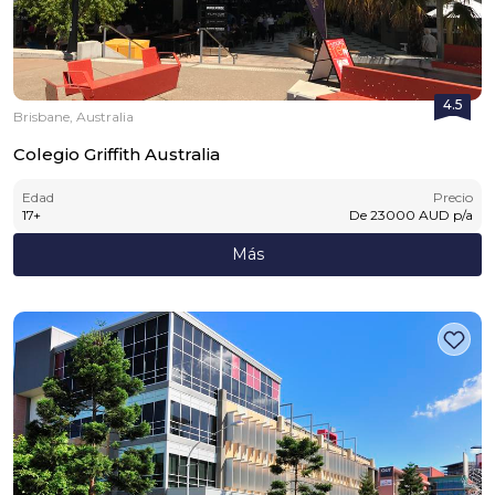
4.5
Brisbane, Australia
Colegio Griffith Australia
Edad
Precio
17
+
De
23000
AUD
p/a
Más