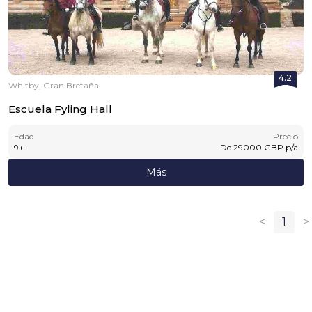
4.2
Whitby, Gran Bretaña
Escuela Fyling Hall
Edad
Precio
9
+
De
29000
GBP
p/a
Más
<
1
>