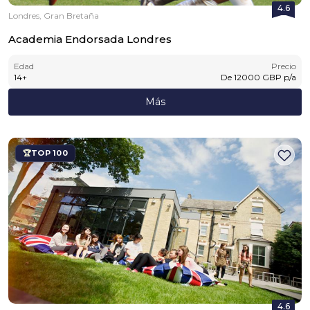
4.6
Londres, Gran Bretaña
Academia Endorsada Londres
Edad
Precio
14
+
De
12000
GBP
p/a
Más
TOP 100
4.6