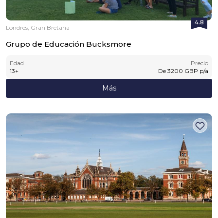
4.8
Londres, Gran Bretaña
Grupo de Educación Bucksmore
Edad
Precio
13
+
De
3200
GBP
p/a
Más