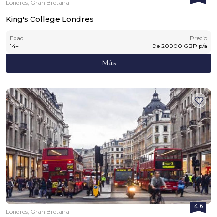
Londres, Gran Bretaña
King's College Londres
Edad
Precio
14
+
De
20000
GBP
p/a
Más
4.6
Londres, Gran Bretaña