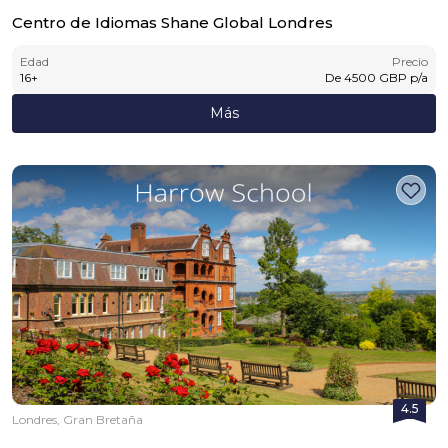
Centro de Idiomas Shane Global Londres
Edad
Precio
16
+
De
4500
GBP
p/a
Más
4.5
Londres, Gran Bretaña