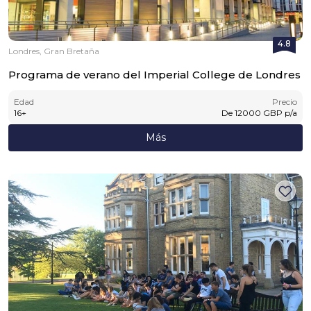
4.8
Londres, Gran Bretaña
Programa de verano del Imperial College de Londres
Edad
Precio
16
+
De
12000
GBP
p/a
Más