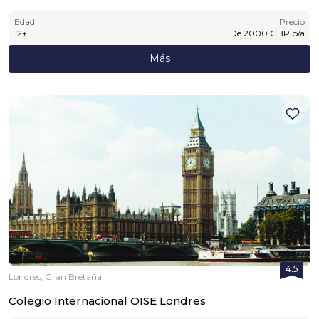
Edad
Precio
12
+
De
2000
GBP
p/a
Más
4.5
Londres, Gran Bretaña
Colegio Internacional OISE Londres