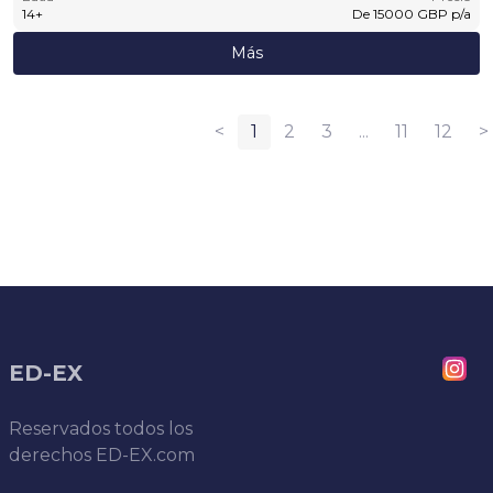
14
+
De
15000
GBP
p/a
Más
<
1
2
3
...
11
12
>
ED-EX
Reservados todos los
derechos
ED-EX.com