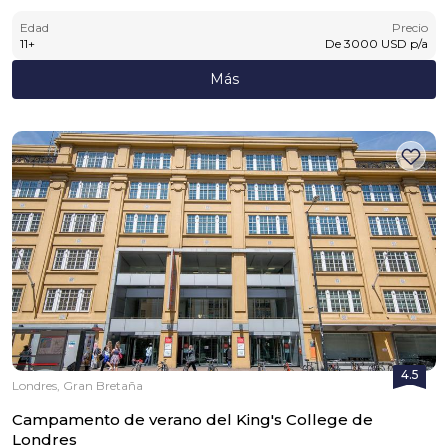
Edad
Precio
11
+
De
3000
USD
p/a
Más
4.5
Londres, Gran Bretaña
Campamento de verano del King's College de
Londres