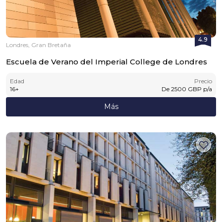
4.9
Londres, Gran Bretaña
Escuela de Verano del Imperial College de Londres
Edad
Precio
16
+
De
2500
GBP
p/a
Más