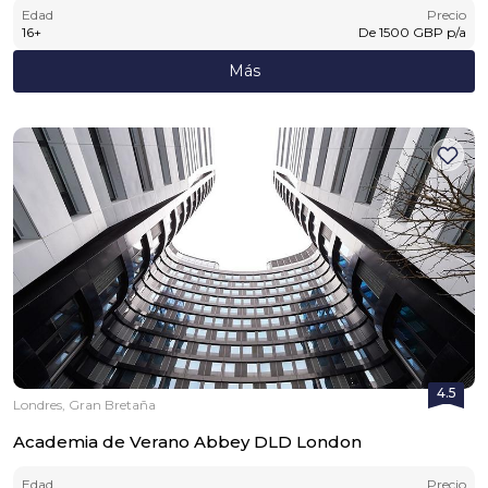
Edad
Precio
16
+
De
1500
GBP
p/a
Más
4.5
Londres, Gran Bretaña
Academia de Verano Abbey DLD London
Edad
Precio