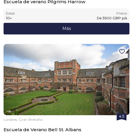
Escuela de verano Pilgrims Harrow
Edad
Precio
10
+
De
3500
GBP
p/a
Más
4.5
Londres, Gran Bretaña
Escuela de Verano Bell St. Albans