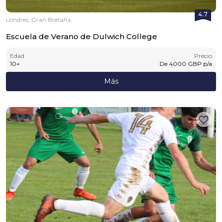
4.7
Londres, Gran Bretaña
Escuela de Verano de Dulwich College
Edad
Precio
10
+
De
4000
GBP
p/a
Más