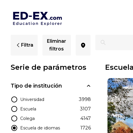
Escuelas de idiomas en UU. - Ed-Ex
Eliminar
Filtra
filtros
Serie de parámetros
Escuela
Tipo de institución
3998
Universidad
3107
Escuela
4147
Colega
1726
Escuela de idiomas