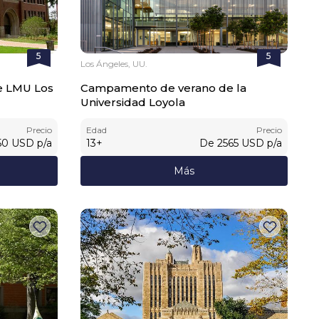
5
5
Los Ángeles, UU.
e LMU Los
Campamento de verano de la
Universidad Loyola
Precio
Edad
Precio
50
USD
p/a
13
+
De
2565
USD
p/a
Más