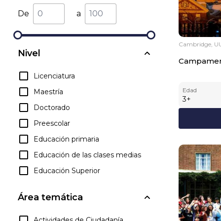
De
a
Cambridge, U
Nivel
Campament
Licenciatura
Edad
Maestría
3
+
Doctorado
Preescolar
Educación primaria
Educación de las clases medias
Educación Superior
Área temática
Actividades de Ciudadanía