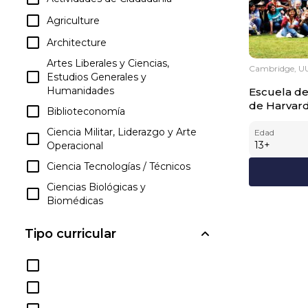
Agriculture
Architecture
Artes Liberales y Ciencias,
Cambridge, U
Estudios Generales y
Humanidades
Escuela de
de Harvard
Biblioteconomía
Ciencia Militar, Liderazgo y Arte
Edad
13
+
Operacional
Ciencia Tecnologías / Técnicos
Ciencias Biológicas y
Biomédicas
Ciencias de la Familia y del
Tipo curricular
Consumidor / Ciencias
Humanas
Ciencias Físicas
Ciencias Sociales