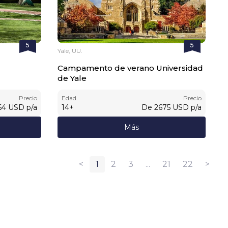
5
5
Yale, UU.
Campamento de verano Universidad
de Yale
Precio
Edad
Precio
64
USD
p/a
14
+
De
2675
USD
p/a
Más
<
1
2
3
...
21
22
>