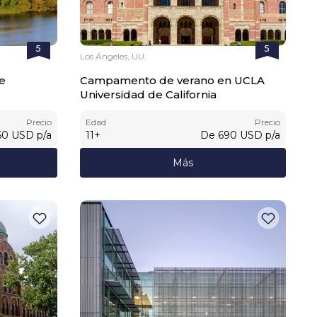
5
5
Los Ángeles, UU.
de
Campamento de verano en UCLA
Universidad de California
Precio
Edad
Precio
50
USD
p/a
11
+
De
690
USD
p/a
Más