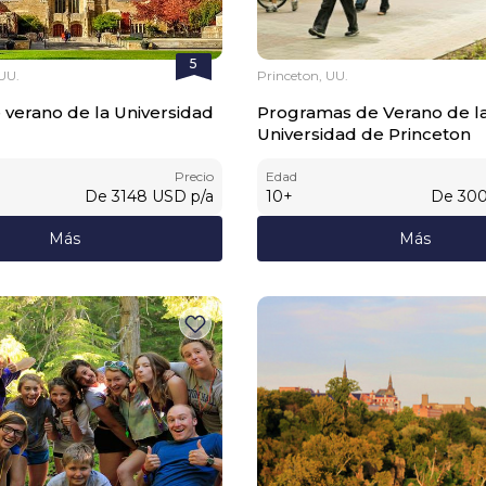
5
UU.
Princeton, UU.
 verano de la Universidad
Programas de Verano de l
Universidad de Princeton
Precio
Edad
De
3148
USD
p/a
10
+
De
30
Más
Más