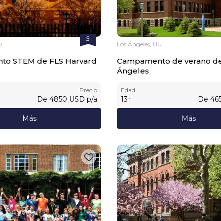
5
U.
Los Ángeles, UU.
o STEM de FLS Harvard
Campamento de verano d
Ángeles
Precio
Edad
De
4850
USD
p/a
13
+
De
46
Más
Más