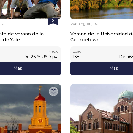
5
UU.
Washington, UU.
o de verano de la
Verano de la Universidad 
d de Yale
Georgetown
Precio
Edad
De
2675
USD
p/a
13
+
De
46
Más
Más