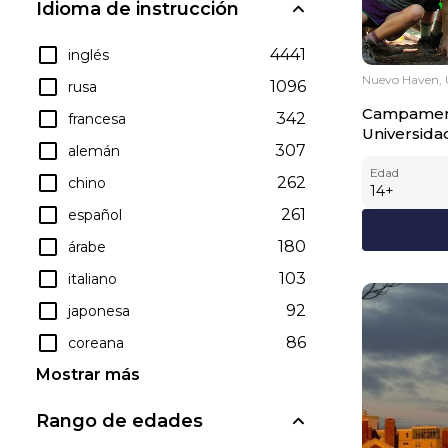
Idioma de instrucción
4441
inglés
Nuevo Haven, 
1096
rusa
Campament
342
francesa
Universida
307
alemán
Edad
262
chino
14
+
261
español
180
árabe
103
italiano
92
japonesa
86
coreana
Mostrar más
Rango de edades