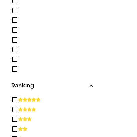
Comunicación, Periodismo y
Programas Relacionados
Conocimientos y Habilidades
Relacionados con la Salud
Diplomas y Certificados de
Secundaria/Preparatoria
Educación
Estudios Étnicos, Culturales, de
Género y Grupales
Estudios Multi /
Interdisciplinarios
Ranking
Filosofía y Estudios Religiosos
Habilidades Básicas y
Educación para el Desarrollo /
Correctiva
Habilidades Interpersonales y
Sociales
Historia