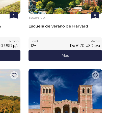
5
5
Boston, UU.
a
Escuela de verano de Harvard
Precio
Edad
Precio
00
USD
p/a
12
+
De
6170
USD
p/a
Más