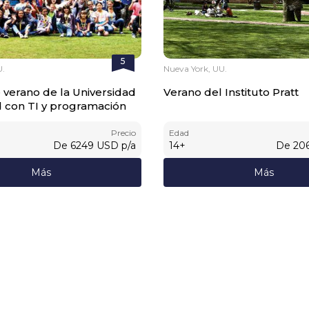
5
U.
Nueva York, UU.
 verano de la Universidad
Verano del Instituto Pratt
 con TI y programación
Precio
Edad
De
6249
USD
p/a
14
+
De
20
Más
Más