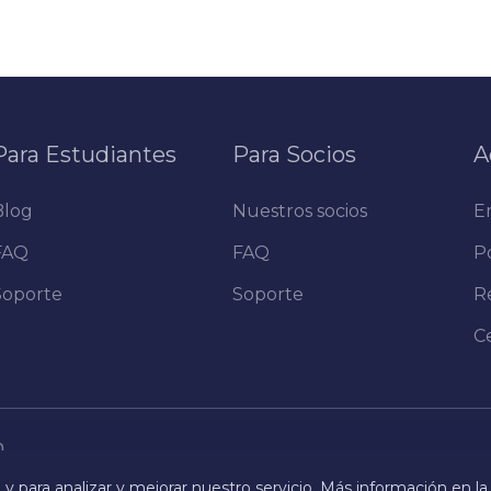
Para Estudiantes
Para Socios
A
Blog
Nuestros socios
E
FAQ
FAQ
Po
Soporte
Soporte
R
C
m
y para analizar y mejorar nuestro servicio. Más información en la