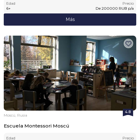
Edad
Precio
6
+
De
200000
RUB
p/a
Más
4.8
Moscú, Rusia
Escuela Montessori Moscú
Edad
Precio