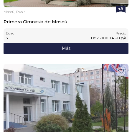
4.8
Moscú, Rusia
Primera Gimnasia de Moscú
Edad
Precio
3
+
De
250000
RUB
p/a
Más