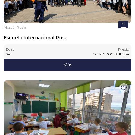
5
Moscú, Rusia
Escuela Internacional Rusa
Edad
Precio
2
+
De
1620000
RUB
p/a
Más