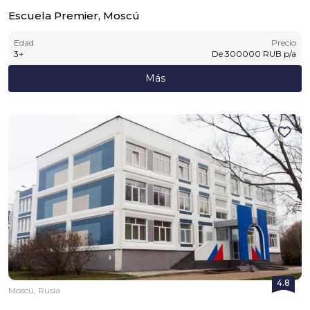
Escuela Premier, Moscú
Edad
Precio
3
+
De
300000
RUB
p/a
Más
4.8
Moscú, Rusia