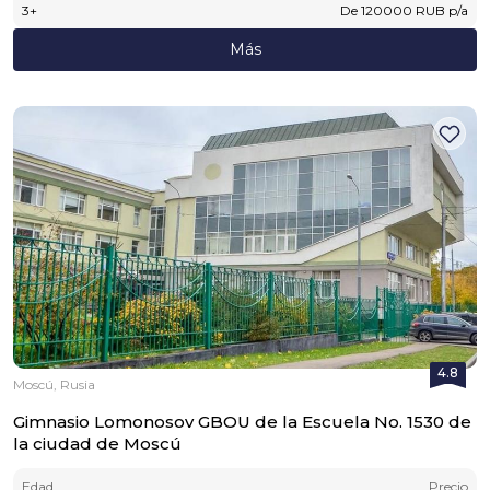
3
+
De
120000
RUB
p/a
Más
4.8
Moscú, Rusia
Gimnasio Lomonosov GBOU de la Escuela No. 1530 de
la ciudad de Moscú
Edad
Precio