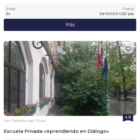
Edad
Precio
6
+
De
10000
USD
p/a
Más
4.8
San Petersburgo, Rusia
Escuela Privada «Aprendiendo en Diálogo»