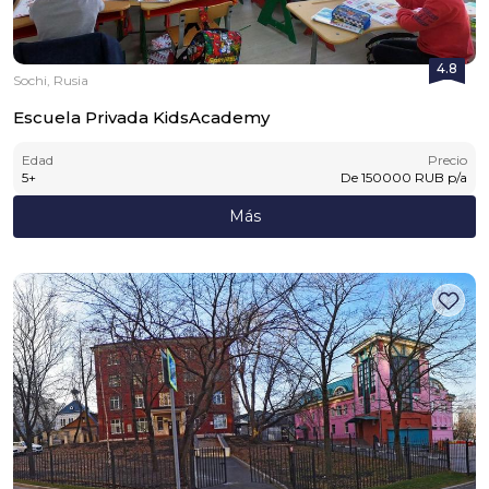
4.8
Sochi, Rusia
Escuela Privada KidsAcademy
Edad
Precio
5
+
De
150000
RUB
p/a
Más