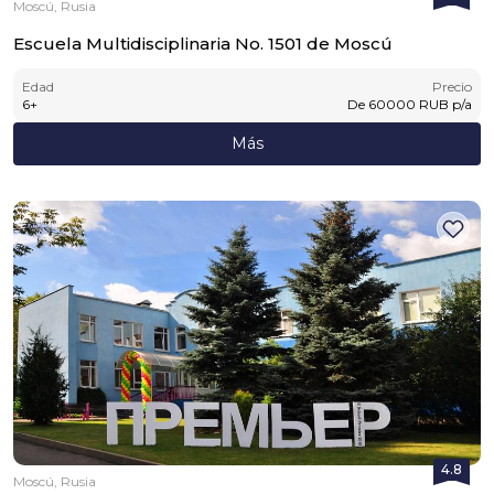
Moscú, Rusia
Escuela Multidisciplinaria No. 1501 de Moscú
Edad
Precio
6
+
De
60000
RUB
p/a
Más
4.8
Moscú, Rusia