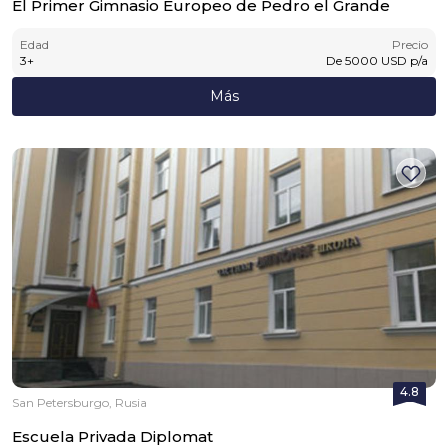
El Primer Gimnasio Europeo de Pedro el Grande
Edad
Precio
3
+
De
5000
USD
p/a
Más
4.8
San Petersburgo, Rusia
Escuela Privada Diplomat