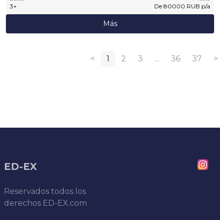
3
+
De
80000
RUB
p/a
Más
<
1
2
3
...
36
37
>
ED-EX
Reservados todos los
derechos
ED-EX.com