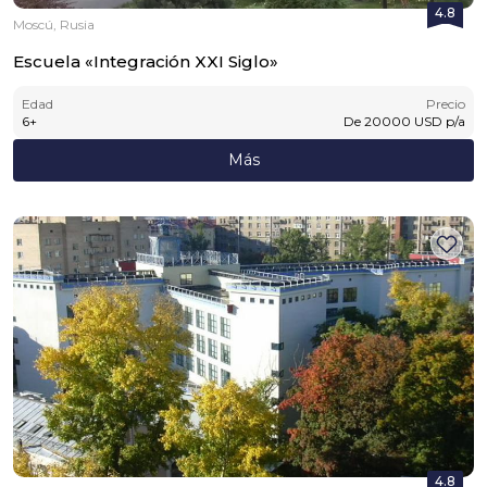
4.8
Moscú, Rusia
Escuela «Integración XXI Siglo»
Edad
Precio
6
+
De
20000
USD
p/a
Más
4.8