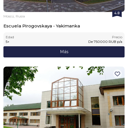
4.8
Moscú, Rusia
Escuela Pirogovskaya - Yakimanka
Edad
Precio
5
+
De
750000
RUB
p/a
Más