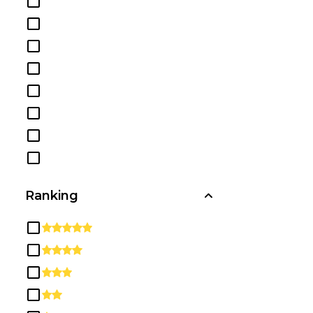
Comunicación, Periodismo y
Programas Relacionados
Conocimientos y Habilidades
Relacionados con la Salud
Diplomas y Certificados de
Secundaria/Preparatoria
Educación
Estudios Étnicos, Culturales, de
Género y Grupales
Estudios Multi /
Interdisciplinarios
Ranking
Filosofía y Estudios Religiosos
Habilidades Básicas y
Educación para el Desarrollo /
Correctiva
Habilidades Interpersonales y
Sociales
Historia