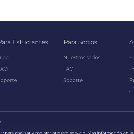
Para Estudiantes
Para Socios
A
Blog
Nuestros socios
E
FAQ
FAQ
Po
Soporte
Soporte
R
C
m
y para analizar y mejorar nuestro servicio. Más información en la