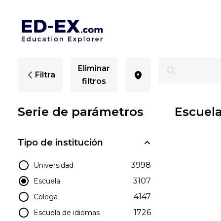
Escuelas en Toowoomba, estudio para niños - Ed-Ex.co
Eliminar
Filtra
filtros
Serie de parámetros
Escuel
Tipo de institución
3998
Universidad
3107
Escuela
4147
Colega
1726
Escuela de idiomas