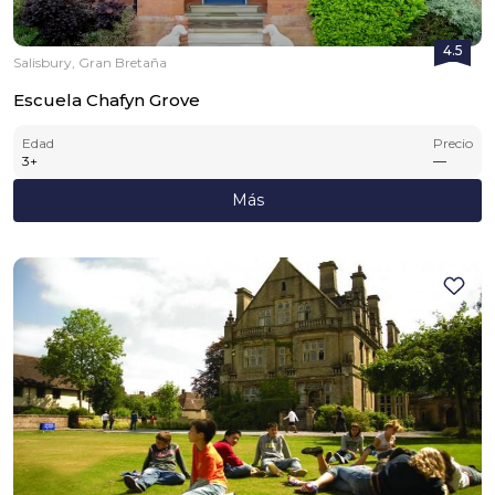
4.5
Salisbury, Gran Bretaña
Escuela Chafyn Grove
Edad
Precio
3
+
—
Más