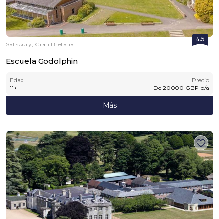
4.5
Salisbury, Gran Bretaña
Escuela Godolphin
Edad
Precio
11
+
De
20000
GBP
p/a
Más