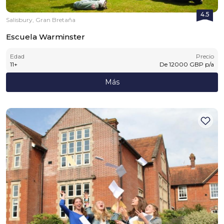
4.5
Salisbury, Gran Bretaña
Escuela Warminster
Edad
Precio
11
+
De
12000
GBP
p/a
Más