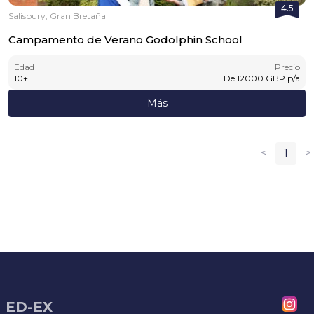
4.5
Salisbury, Gran Bretaña
Campamento de Verano Godolphin School
Edad
Precio
10
+
De
12000
GBP
p/a
Más
<
1
>
ED-EX