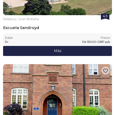
4.5
Salisbury, Gran Bretaña
Escuela Sandroyd
Edad
Precio
5
+
De
15000
GBP
p/a
Más