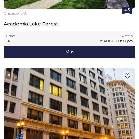
4.5
Chicago, UU.
Academia Lake Forest
Edad
Precio
14
+
De
40000
USD
p/a
Más