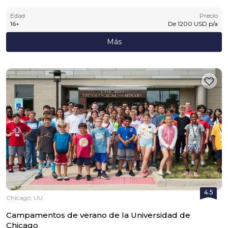
Edad
Precio
16
+
De
1200
USD
p/a
Más
4.5
Chicago, UU.
Campamentos de verano de la Universidad de
Chicago