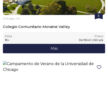
5
Chicago, UU.
Colegio Comunitario Moraine Valley
Edad
Precio
18
+
De
9840
USD
p/a
Más