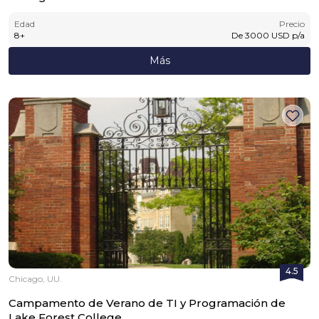
Edad
Precio
8
+
De
3000
USD
p/a
Más
4.5
Chicago, UU.
Campamento de Verano de TI y Programación de
Lake Forest College