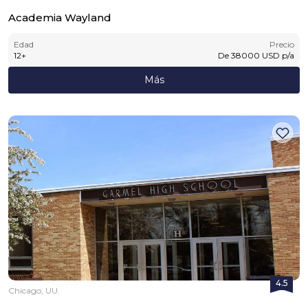
Academia Wayland
Edad
Precio
12
+
De
38000
USD
p/a
Más
4.5
Chicago, UU.