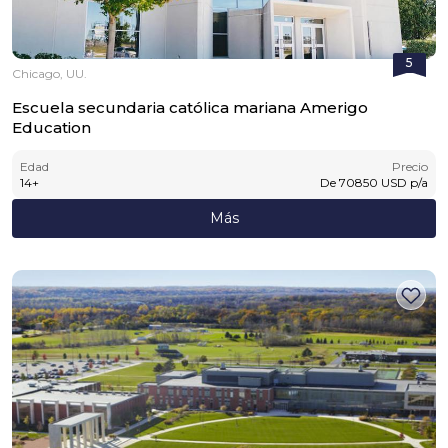
5
Chicago, UU.
Escuela secundaria católica mariana Amerigo
Education
Edad
Precio
14
+
De
70850
USD
p/a
Más