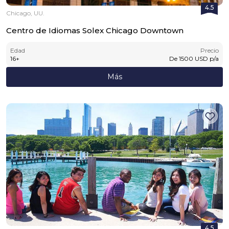
4.5
Chicago, UU.
Centro de Idiomas Solex Chicago Downtown
Edad
Precio
16
+
De
1500
USD
p/a
Más
4.5