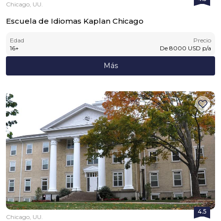
Chicago, UU.
Escuela de Idiomas Kaplan Chicago
Edad
Precio
16
+
De
8000
USD
p/a
Más
4.5
Chicago, UU.