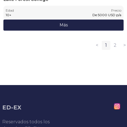
Edad
Precio
10
+
De
5000
USD
p/a
Más
<
1
2
>
ED-EX
Reservados todos los