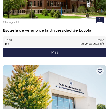
5
Chicago, UU.
Escuela de verano de la Universidad de Loyola
Edad
Precio
13
+
De
2465
USD
p/a
Más