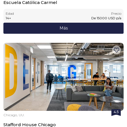
Escuela Católica Carmel
Edad
Precio
14
+
De
15000
USD
p/a
Más
4.5
Chicago, UU.
Stafford House Chicago