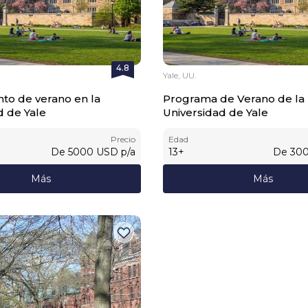
4.8
Yale, UU.
o de verano en la
Programa de Verano de la
d de Yale
Universidad de Yale
Precio
Edad
De
5000
USD
p/a
13
+
De
30
Más
Más