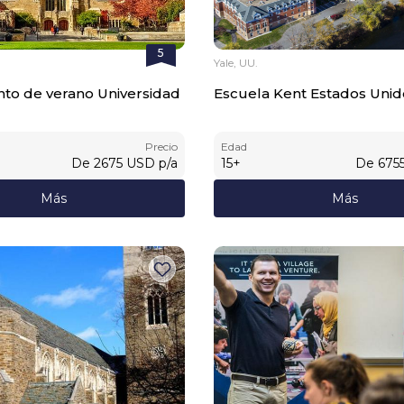
5
Yale, UU.
o de verano Universidad
Escuela Kent Estados Unid
Precio
Edad
De
2675
USD
p/a
15
+
De
675
Más
Más