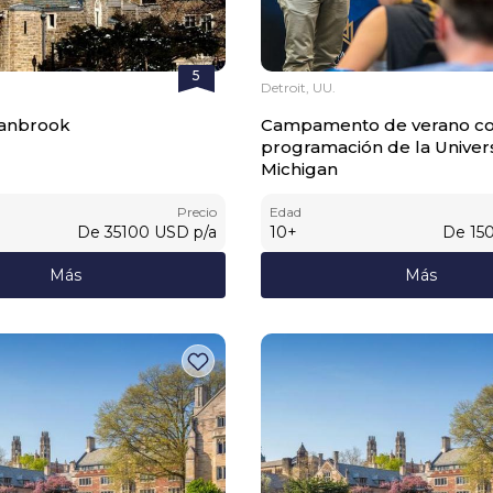
5
Detroit, UU.
ranbrook
Campamento de verano c
programación de la Univer
Michigan
Precio
Edad
De
35100
USD
p/a
10
+
De
15
Más
Más