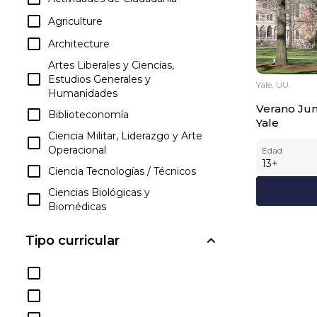
Agriculture
Architecture
Artes Liberales y Ciencias,
Estudios Generales y
Yale, UU.
Humanidades
Verano Jun
Biblioteconomía
Yale
Ciencia Militar, Liderazgo y Arte
Operacional
Edad
13
+
Ciencia Tecnologías / Técnicos
Ciencias Biológicas y
Biomédicas
Ciencias de la Familia y del
Tipo curricular
Consumidor / Ciencias
Humanas
Ciencias Físicas
Ciencias Sociales