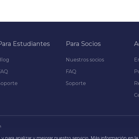
Para Estudiantes
Para Socios
A
Blog
Nuestros socios
E
FAQ
FAQ
Po
Soporte
Soporte
R
C
m
y para analizar y mejorar nuestro servicio. Más información en la