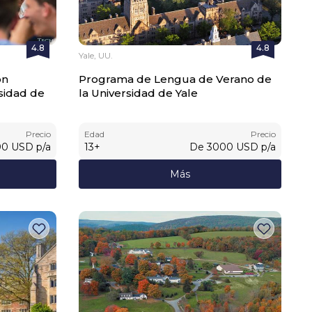
4.8
4.8
Yale, UU.
on
Programa de Lengua de Verano de
sidad de
la Universidad de Yale
Precio
Edad
Precio
00
USD
p/a
13
+
De
3000
USD
p/a
Más