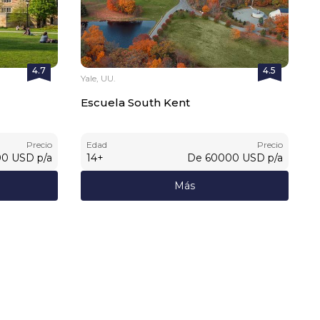
4.7
4.5
Yale, UU.
Escuela South Kent
Precio
Edad
Precio
00
USD
p/a
14
+
De
60000
USD
p/a
Más