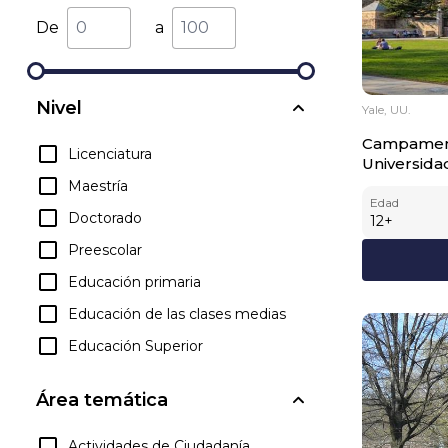
De
a
Nivel
Yale, UU.
Campament
Licenciatura
Universida
Maestría
Edad
Doctorado
12
+
Preescolar
Educación primaria
Educación de las clases medias
Educación Superior
Área temática
Actividades de Ciudadanía