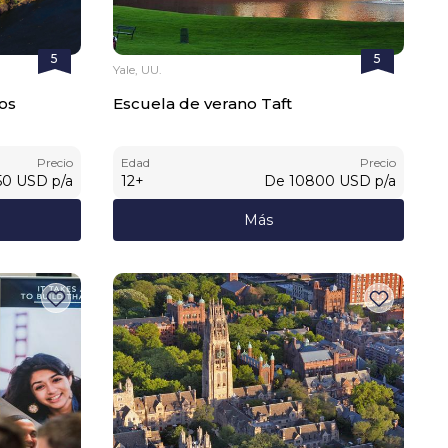
5
5
Yale, UU.
os
Escuela de verano Taft
Precio
Edad
Precio
50
USD
p/a
12
+
De
10800
USD
p/a
Más