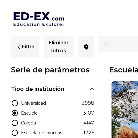
Escuelas en Michigan, estudio para niños - Ed-Ex
Eliminar
Filtra
filtros
Serie de parámetros
Escuel
Tipo de institución
3998
Universidad
3107
Escuela
4147
Colega
1726
Escuela de idiomas