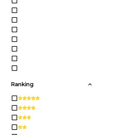
Comunicación, Periodismo y
Programas Relacionados
Conocimientos y Habilidades
Relacionados con la Salud
Diplomas y Certificados de
Secundaria/Preparatoria
Educación
Estudios Étnicos, Culturales, de
Género y Grupales
Estudios Multi /
Interdisciplinarios
Ranking
Filosofía y Estudios Religiosos
Habilidades Básicas y
Educación para el Desarrollo /
Correctiva
Habilidades Interpersonales y
Sociales
Historia