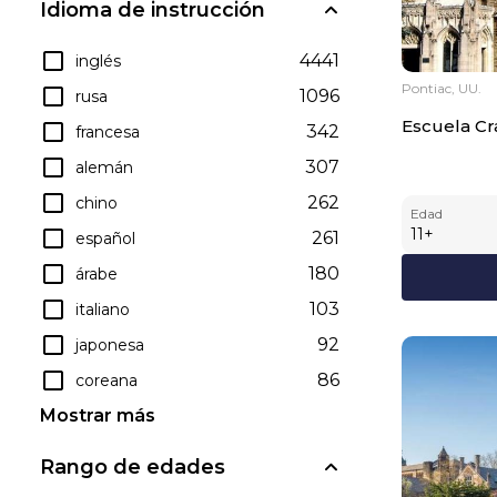
Idioma de instrucción
4441
inglés
Pontiac, UU.
1096
rusa
Escuela C
342
francesa
307
alemán
262
chino
Edad
11
+
261
español
180
árabe
103
italiano
92
japonesa
86
coreana
Mostrar más
Rango de edades