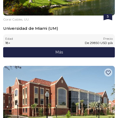
5
Coral Gables, UU.
Universidad de Miami (UM)
Edad
Precio
18
+
De
29850
USD
p/a
Más