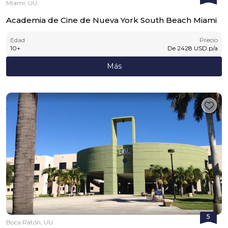
Miami, UU.
Academia de Cine de Nueva York South Beach Miami
Edad
Precio
10
+
De
2428
USD
p/a
Más
5
Boca Ratón, UU.