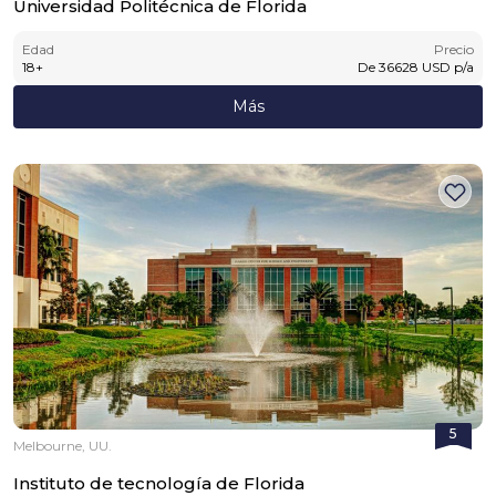
Universidad Politécnica de Florida
Edad
Precio
18
+
De
36628
USD
p/a
Más
5
Melbourne, UU.
Instituto de tecnología de Florida