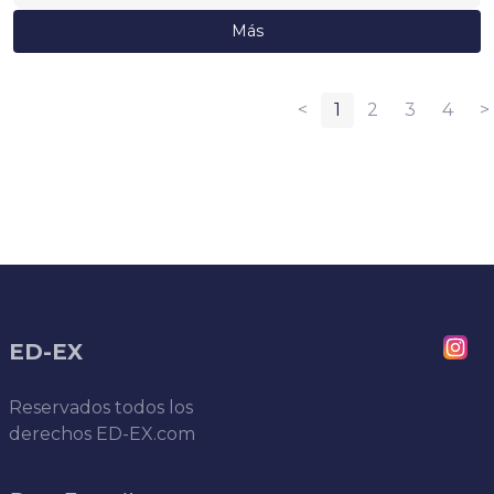
Más
<
1
2
3
4
>
ED-EX
Reservados todos los
derechos
ED-EX.com