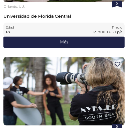
5
Orlando, UU.
Universidad de Florida Central
Edad
Precio
17
+
De
17000
USD
p/a
Más
5