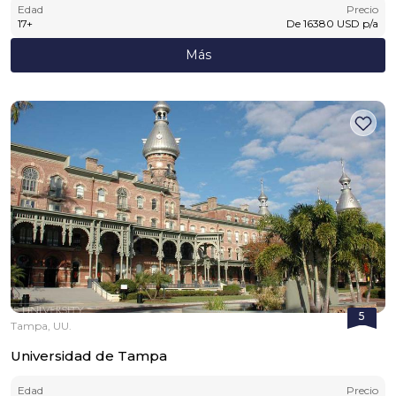
Edad
Precio
17
+
De
16380
USD
p/a
Más
5
Tampa, UU.
Universidad de Tampa
Edad
Precio