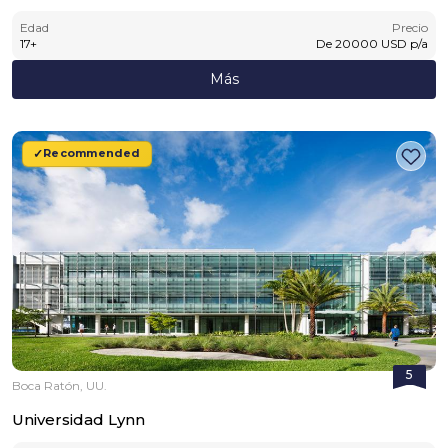
Edad
Precio
17
+
De
20000
USD
p/a
Más
Recommended
5
Boca Ratón, UU.
Universidad Lynn