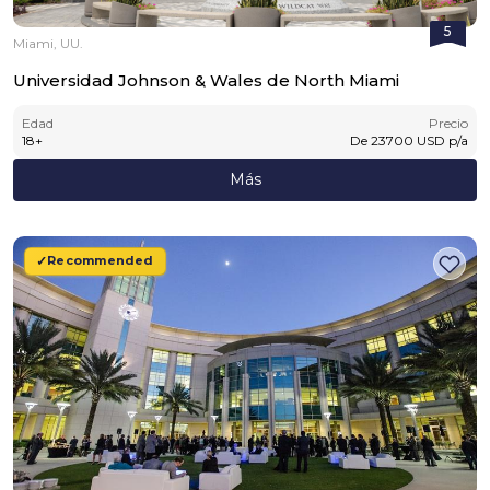
5
Miami, UU.
Universidad Johnson & Wales de North Miami
Edad
Precio
18
+
De
23700
USD
p/a
Más
Recommended