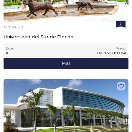
5
Tampa, UU.
Universidad del Sur de Florida
Edad
Precio
16
+
De
7650
USD
p/a
Más