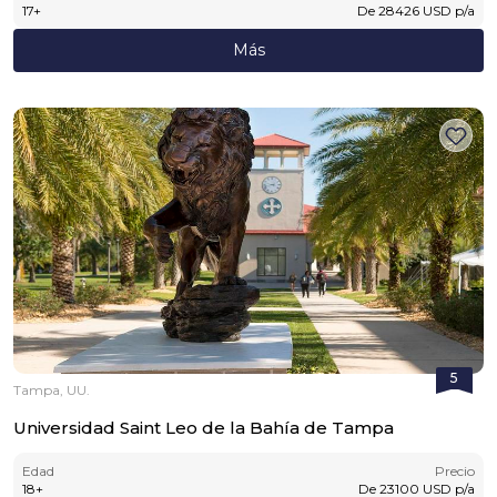
17
+
De
28426
USD
p/a
Más
5
Tampa, UU.
Universidad Saint Leo de la Bahía de Tampa
Edad
Precio
18
+
De
23100
USD
p/a