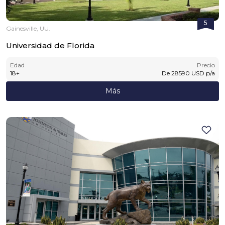
5
Gainesville, UU.
Universidad de Florida
Edad
Precio
18
+
De
28590
USD
p/a
Más