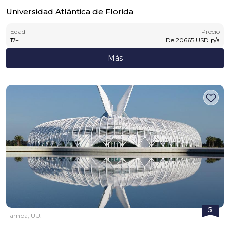
Universidad Atlántica de Florida
Edad
Precio
17
+
De
20665
USD
p/a
Más
5
Tampa, UU.