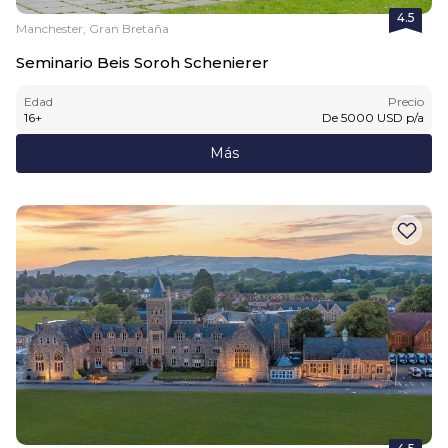
4.5
Manchester, Gran Bretaña
Seminario Beis Soroh Schenierer
Edad
Precio
16
+
De
5000
USD
p/a
Más