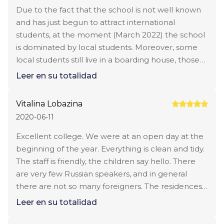
children staged during the program: very talented
Due to the fact that the school is not well known
and professional. If there is an opportunity, we will
and has just begun to attract international
go again.
students, at the moment (March 2022) the school
is dominated by local students. Moreover, some
local students still live in a boarding house, those
who live nearby practice flexi-boarding. It feels like
Leer en su totalidad
there are more boys at the boarding house. A
large selection of clubs and extracurricular
Vitalina Lobazina
activities. The music club is especially good, there
2020-06-11
are almost all the instruments.
Excellent college. We were at an open day at the
beginning of the year. Everything is clean and tidy.
The staff is friendly, the children say hello. There
are very few Russian speakers, and in general
there are not so many foreigners. The residences
are modern and clean. I really liked this option, we
Leer en su totalidad
plan to send the child to study next year.