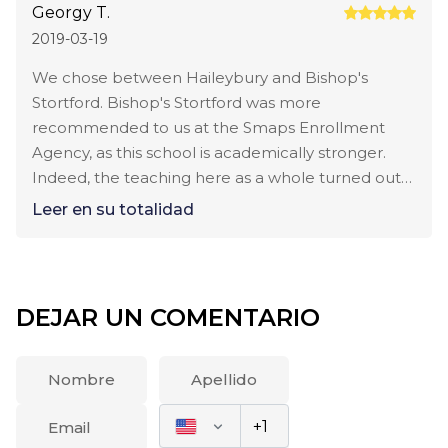
Georgy T.
2019-03-19
We chose between Haileybury and Bishop's
Stortford. Bishop's Stortford was more
recommended to us at the Smaps Enrollment
Agency, as this school is academically stronger.
Indeed, the teaching here as a whole turned out
to be excellent. The classes are small, the
Leer en su totalidad
teachers are professionals, among whom there
are former graduates of the school. The staff at
the boarding house here is also very responsive.
For all the time of the child's studies at school,
DEJAR UN COMENTARIO
there were 2 conflicts with classmates, which were
quickly resolved with the help of the hausper. We
are satisfied with the choice of schools.