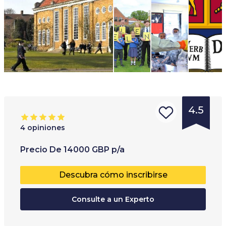
4.5
4
opiniones
Tipo de
Rango de edades
:
Precio
De
14000
GBP
p/a
institución
:
3
+
Descubra cómo inscribirse
Internado
Escuela
Consulte a un Experto
privada