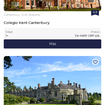
4.5
Canterbury, Gran Bretaña
Colegio Kent Canterbury
Edad
Precio
1
+
De
46619
GBP
p/a
Más