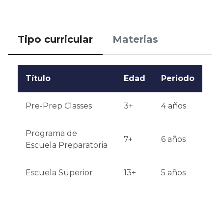
Cualificaciones o experiencia: Se prefiere 
experiencia previa en escuelas internacionales.

Tipo curricular
Materias
Notificación de resultados: Los solicitantes reciben 
los resultados por correo electrónico a finales de 
Título
Edad
Periodo
febrero.
Pre-Prep Classes
3+
4 años
Programa de
7+
6 años
Escuela Preparatoria
Escuela Superior
13+
5 años