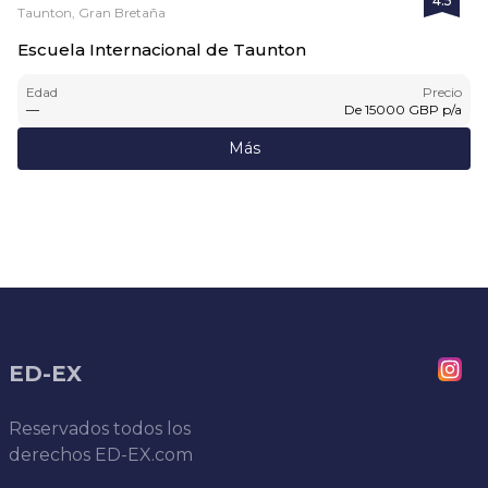
4.5
Taunton, Gran Bretaña
Escuela Internacional de Taunton
Edad
Precio
—
De
15000
GBP
p/a
Más
ED-EX
Reservados todos los
derechos
ED-EX.com