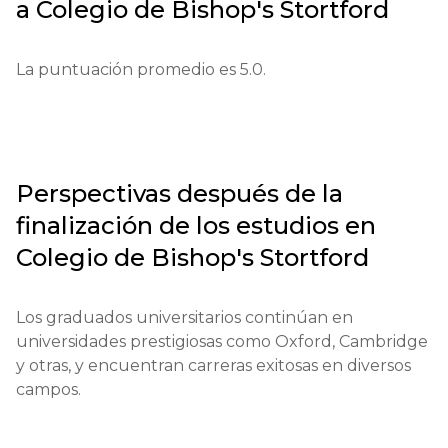
a
Colegio de Bishop's Stortford
Requisitos educativos: Se requiere un certificado de 
finalización de la escuela primaria.

La puntuación promedio es 5.0.
Documentos requeridos: pasaporte, resultados de 
exámenes, cartas de recomendación.

Requisitos para estudiantes internacionales: 
Perspectivas después de la
Dominio del idioma inglés con un mínimo de IELTS 
finalización de los estudios en
5.5.

Colegio de Bishop's Stortford
Condiciones financieras: Se requiere prueba de 
fondos para la matrícula.

Los graduados universitarios continúan en 
universidades prestigiosas como Oxford, Cambridge 
Fechas límite de solicitud: inicio — 1 de septiembre, 
y otras, y encuentran carreras exitosas en diversos 
fin — 30 de noviembre.

campos.
Examen o entrevista: Se realiza una entrevista con 
los instructores.
