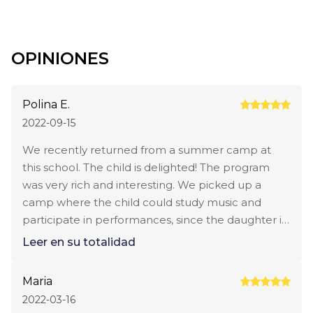
OPINIONES
Polina E.
2022-09-15
We recently returned from a summer camp at
this school. The child is delighted! The program
was very rich and interesting. We picked up a
camp where the child could study music and
participate in performances, since the daughter is
very musical and her level of English is now good.
Leer en su totalidad
Manager Elena recommended this option to us,
for which we are very grateful to her. A small cozy
Maria
school with attentive staff. A lot of creative kids.
2022-03-16
We saw a video of the performance that the