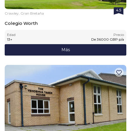
4.5
Crawley, Gran Bretaña
Colegio Worth
Edad
Precio
13
+
De
36000
GBP
p/a
Más