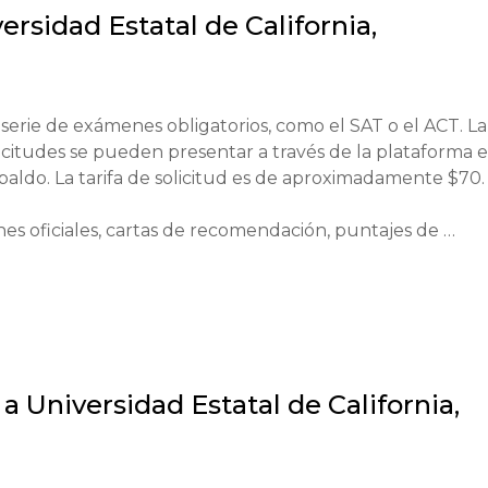
samiento crítico, un enfoque creativo hacia el aprendizaj
ersidad Estatal de California,
tica.
erie de exámenes obligatorios, como el SAT o el ACT. La 
icitudes se pueden presentar a través de la plataforma e
ldo. La tarifa de solicitud es de aproximadamente $70.

s oficiales, cartas de recomendación, puntajes de 
nales, se requiere un dominio del inglés en el nivel TOE
la. Fechas límite de solicitud: para el semestre de otoñ
 a
Universidad Estatal de California,
s, pero pueden ser recomendadas para ciertos programas.
os unas pocas semanas después de presentar sus solicitude