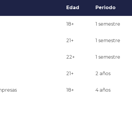
Edad
Periodo
18+
1 semestre
21+
1 semestre
22+
1 semestre
21+
2 años
mpresas
18+
4 años