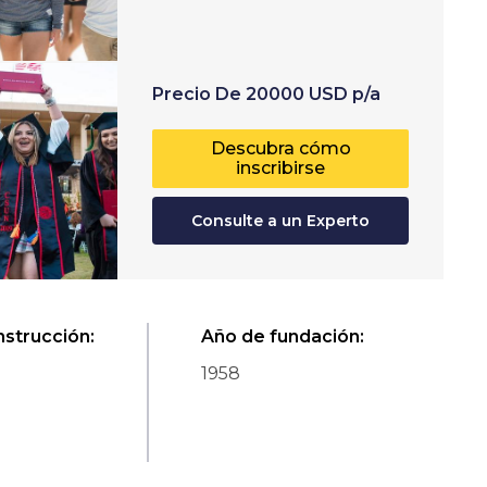
Precio
De
20000
USD
p/a
Descubra cómo
inscribirse
Consulte a un Experto
nstrucción
:
Año de fundación
:
1958