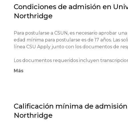
La filosofía educativa de CSUN se centra en el pen
Condiciones de admisión en
Univ
la participación activa de los estudiantes en la prác
Northridge
Para postularse a CSUN, es necesario aprobar una s
edad mínima para postularse es de 17 años. Las sol
línea CSU Apply junto con los documentos de respa
Los documentos requeridos incluyen transcripcione
exámenes y un ensayo. Para estudiantes internacio
Más
de no menos de 61 o IELTS de no menos de 6.0.

También se requiere prueba de fondos para matrícu
del 1 de octubre al 30 de noviembre.

Calificación mínima de admisión
No se requieren pruebas adicionales ni entrevista
Northridge
Los solicitantes serán notificados de los resultad