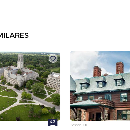
MILARES
4.3
Boston, UU.