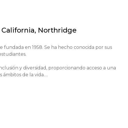
 California, Northridge
fue fundada en 1958. Se ha hecho conocida por sus 
studiantes.

nclusión y diversidad, proporcionando acceso a una 
ámbitos de la vida.

ales e internacionales, incluidos programas de intercamb
ir experiencia práctica.

cuentran figuras como el director y productor Danny 
o.
