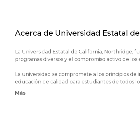
Acerca de
Universidad Estatal de
La Universidad Estatal de California, Northridge, 
programas diversos y el compromiso activo de los e
La universidad se compromete a los principios de i
educación de calidad para estudiantes de todos los 
Más
CSUN colabora con una serie de organizaciones loc
y pasantías, lo que permite a los estudiantes adquir
Entre los alumni notables de la universidad se en
DeVito, así como un campeón olímpico en atletism