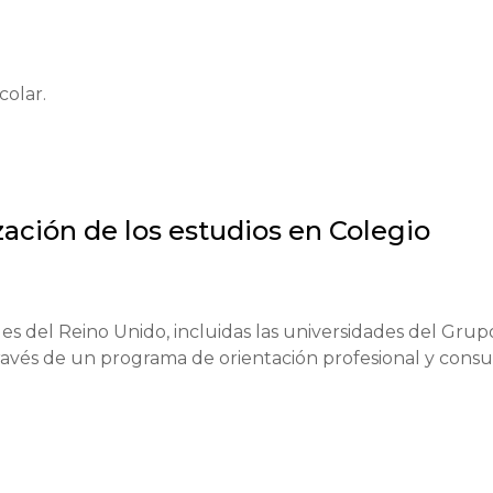
colar.
zación de los estudios en
Colegio
icial.

s del Reino Unido, incluidas las universidades del Grupo
 años.

ravés de un programa de orientación profesional y consul
 u en línea).
