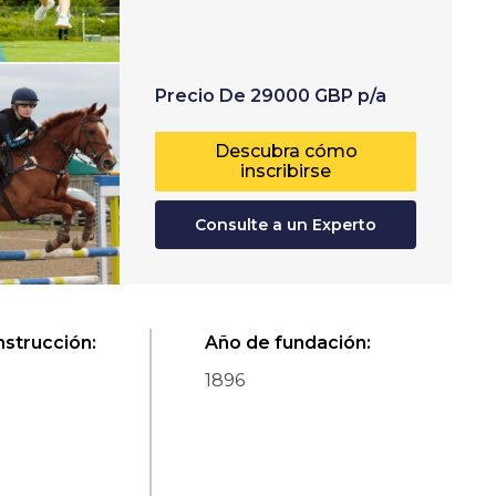
Precio
De
29000
GBP
p/a
Descubra cómo
inscribirse
Consulte a un Experto
nstrucción
:
Año de fundación
:
1896