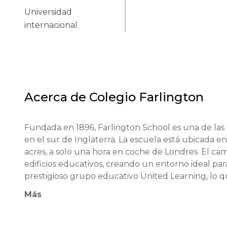
Universidad
internacional
Acerca de
Colegio Farlington
Fundada en 1896, Farlington School es una de las 
en el sur de Inglaterra. La escuela está ubicada 
acres, a solo una hora en coche de Londres. El cam
edificios educativos, creando un entorno ideal para
prestigioso grupo educativo United Learning, lo q
asociaciones. Farlington School mantiene sus trad
Más
específicamente diseñada para potenciar el potenci
La filosofía educativa de la escuela se basa en pr