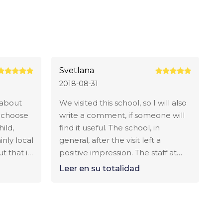
Svetlana
2018-08-31
 about
We visited this school, so I will also
 choose
write a comment, if someone will
hild,
find it useful. The school, in
nly local
general, after the visit left a
t that in
positive impression. The staff at
really
the guesthouse seemed very
Leer en su totalidad
n. But
good-natured and friendly. The
mpletely
school is well renovated, quite
spacious classrooms and rooms
he staff
where children live. But we did not