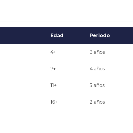
Edad
Periodo
4+
3 años
7+
4 años
11+
5 años
16+
2 años