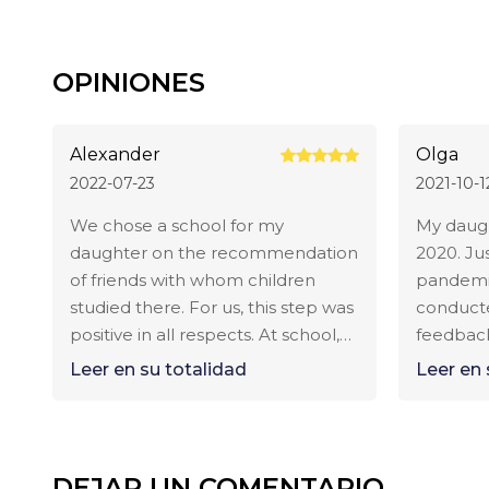
Formulario médico.

Fotos tamaño pasaporte.

OPINIONES
Requisitos para estudiantes extranjeras:

Alexander
Olga
Nivel de inglés IELTS 4.5-5.0 o equivalente.

2022-07-23
2021-10-1
Todos los documentos deben estar traducidos al ing
We chose a school for my
My daugh
daughter on the recommendation
2020. Jus
Tutor designado en el Reino Unido.

of friends with whom children
pandemic
studied there. For us, this step was
conducte
Condiciones financieras:

positive in all respects. At school,
feedback
Mia was able to really open up in
teachers
Se requiere comprobante de solvencia financiera.

Leer en su totalidad
Leer en 
communication with students, she
liked tha
had a good relationship with
employe
Depósito para estudiantes extranjeras (equivalente 
teachers and girls at school. After
the dist
the first year of study, we noticed
There we
Plazos de solicitud:

DEJAR UN COMENTARIO