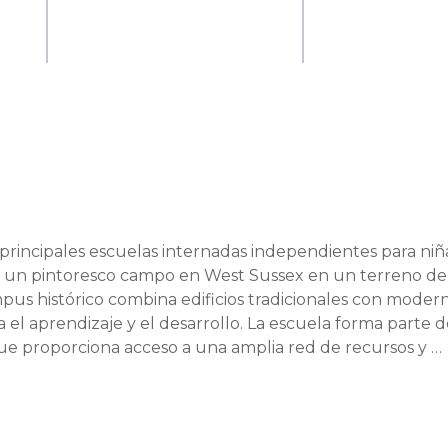
principales escuelas internadas independientes para niña
en un pintoresco campo en West Sussex en un terreno de 
pus histórico combina edificios tradicionales con modern
 el aprendizaje y el desarrollo. La escuela forma parte de
ue proporciona acceso a una amplia red de recursos y 
iciones como escuela para niñas, ofreciendo una educaci
al femenino.

incipios que educan a mujeres jóvenes seguras, 