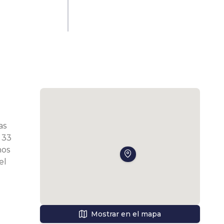
s 
33 
os 
l 
ón 
Mostrar en el mapa