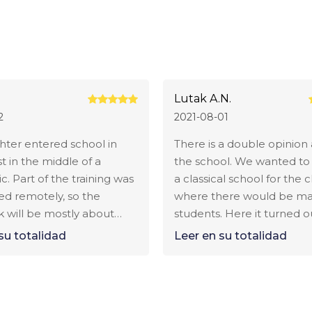
Lutak A.N.
2
2021-08-01
lés.

ter entered school in
There is a double opinion
t in the middle of a
the school. We wanted to
. Part of the training was
a classical school for the c
d remotely, so the
where there would be mai
 will be mostly about
students. Here it turned ou
 and the curriculum. I
the school itself there are 
su totalidad
Leer en su totalidad
t in such a short time the
quite a lot of local childre
es were able to debug
the boarding house is co
al costo de un trimestre).

ance learning system.
international. Academic training is
re almost no overlaps. Of
at an intermediate level. T