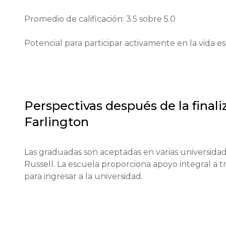
4 años (para Reception).

Promedio de calificación: 3.5 sobre 5.0

11 años (para ingresar a la Senior School).

Potencial para participar activamente en la vida es
16 años (para Sixth Form).

Proceso de solicitud:

Perspectivas después de la finali
Completar el formulario de registro en el sitio web of
Farlington
Pago de la tarifa de inscripción (£100).

Las graduadas son aceptadas en varias universidade
Presentación de informes escolares de los últimos 2
Russell. La escuela proporciona apoyo integral a t
para ingresar a la universidad.
Realización de los exámenes de admisión (presencial
Entrevista con el director de admisiones.
