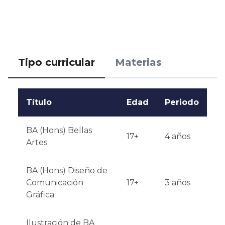
Calificaciones o experiencia: Se prefiere experiencia 
artística o de diseño.

Notificación de resultados: Los resultados se 
Tipo curricular
Materias
anuncian en agosto.
Título
Edad
Periodo
BA (Hons) Bellas
17+
4 años
Artes
BA (Hons) Diseño de
Comunicación
17+
3 años
Gráfica
Ilustración de BA