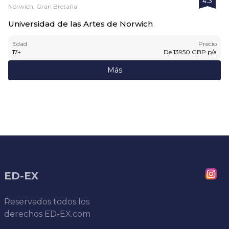
4.3
Norwich, Gran Bretaña
Universidad de las Artes de Norwich
Edad
Precio
17
+
De
13950
GBP
p/a
Más
ED-EX
Reservados todos los
derechos
ED-EX.com