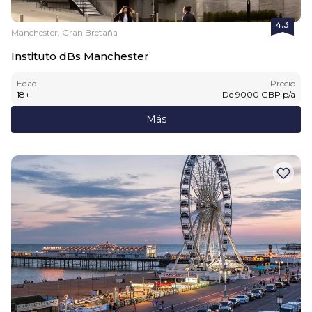
4.3
Manchester, Gran Bretaña
Instituto dBs Manchester
Edad
Precio
18
+
De
9000
GBP
p/a
Más