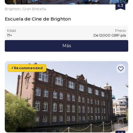
4.3
Brighton, Gran Bretaña
Escuela de Cine de Brighton
Edad
Precio
17
+
De
12000
GBP
p/a
Más
Recommended