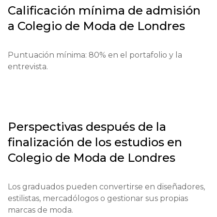
Calificación mínima de admisión
Proceso de aplicación: Las solicitudes se presentan a 
a
Colegio de Moda de Londres
través de UCAS, con una tarifa de alrededor de £25. 
Los documentos requeridos incluyen resultados de 
exámenes, un portafolio y cartas de 
Puntuación mínima: 80% en el portafolio y la 
recomendación.

entrevista.
Requisitos para estudiantes internacionales: Prueba 
de competencia en el idioma inglés de al menos 6.0 
en el IELTS.

Perspectivas después de la
Condiciones financieras: Puede ser necesario 
finalización de los estudios en
demostrar fondos.

Colegio de Moda de Londres
Fechas límite de solicitud: Normalmente de enero a 
junio.

Los graduados pueden convertirse en diseñadores, 
estilistas, mercadólogos o gestionar sus propias 
Pruebas o entrevista: Puede ser necesaria una 
marcas de moda.
entrevista o revisión del portafolio.
