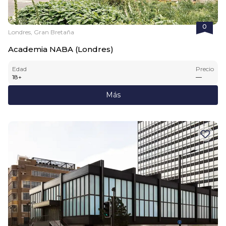
0
Londres, Gran Bretaña
Academia NABA (Londres)
Edad
Precio
18
+
—
Más