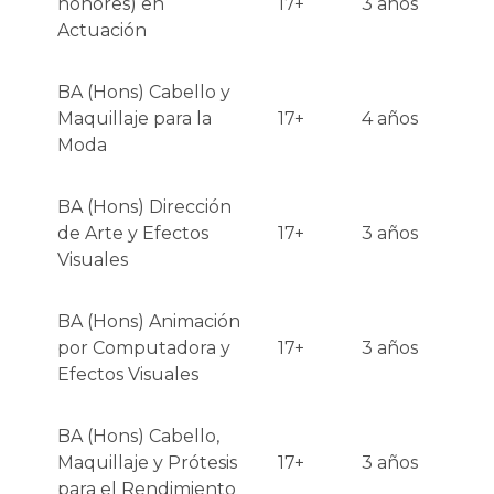
honores) en
17+
3 años
Actuación
BA (Hons) Cabello y
Maquillaje para la
17+
4 años
Moda
BA (Hons) Dirección
de Arte y Efectos
17+
3 años
Visuales
BA (Hons) Animación
por Computadora y
17+
3 años
Efectos Visuales
BA (Hons) Cabello,
Maquillaje y Prótesis
17+
3 años
para el Rendimiento