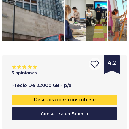
4.2
3
opiniones
Tipo de
Rango de edades
:
Precio
De
22000
GBP
p/a
institución
:
17
+
Descubra cómo inscribirse
Universida
d
Consulte a un Experto
internacio
nal