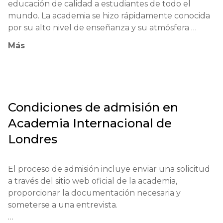
educación de calidad a estudiantes de todo el 
mundo. La academia se hizo rápidamente conocida 
por su alto nivel de enseñanza y su atmósfera 
internacional.

Más
La principal filosofía educativa de la institución se 
basa en mantener la diversidad y respetar las 
diferencias culturales. Los métodos de enseñanza 
se centran en integrar la teoría y la práctica, 
Condiciones de admisión en
utilizando tecnologías modernas y adoptando un 
Academia Internacional de
enfoque inclusivo para el aprendizaje.

Londres
La Academia Internacional de Londres participa 
activamente en el sistema educativo del país, 
El proceso de admisión incluye enviar una solicitud 
ofreciendo programas que promueven el 
a través del sitio web oficial de la academia, 
desarrollo de habilidades de pensamiento crítico y 
proporcionar la documentación necesaria y 
preparan a los estudiantes para la educación 
someterse a una entrevista.

superior.