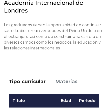
Academia Internacional de
Fechas límite de solicitud: del 1 de enero al 30 de 
Londres
junio.

Prueba o entrevista: entrevista con un 
Los graduados tienen la oportunidad de continuar 
representante de la academia.

sus estudios en universidades del Reino Unido o en 
el extranjero, así como de construir una carrera en 
Calificaciones o experiencia: se valora la experiencia 
diversos campos como los negocios, la educación y 
en voluntariado o pasantías.

las relaciones internacionales.
Notificación de resultados: los resultados de la 
solicitud se comunicarán por correo electrónico en 
un plazo de dos semanas.
Tipo curricular
Materias
Título
Edad
Periodo