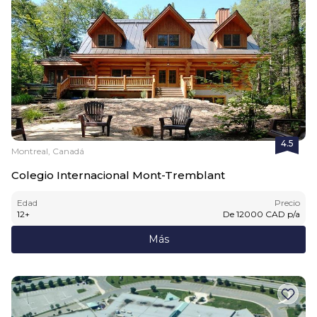
4.5
Montreal, Canadá
Colegio Internacional Mont-Tremblant
Edad
Precio
12
+
De
12000
CAD
p/a
Más