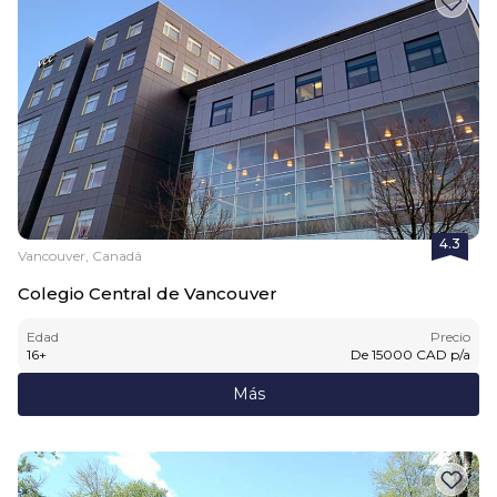
4.3
Vancouver, Canadá
Colegio Central de Vancouver
Edad
Precio
16
+
De
15000
CAD
p/a
Más