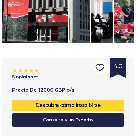
4.3
5
opiniones
Tipo de
Rango de edades
:
Precio
De
12000
GBP
p/a
institución
:
15
+
Descubra cómo inscribirse
Internado
Escuela
Consulte a un Experto
privada