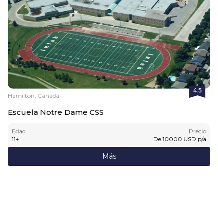
4.5
Hamilton, Canadá
Escuela Notre Dame CSS
Edad
Precio
11
+
De
10000
USD
p/a
Más