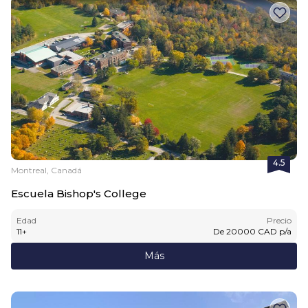
4.5
Montreal, Canadá
Escuela Bishop's College
Edad
Precio
11
+
De
20000
CAD
p/a
Más