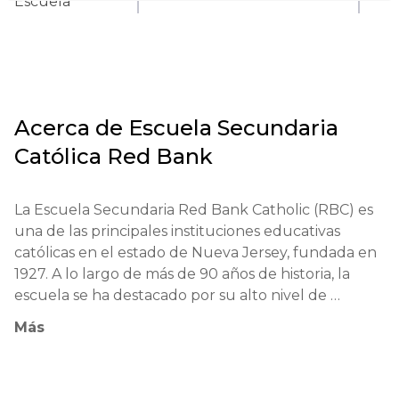
Escuela
Acerca de
Escuela Secundaria
Católica Red Bank
La Escuela Secundaria Red Bank Catholic (RBC) es 
una de las principales instituciones educativas 
católicas en el estado de Nueva Jersey, fundada en 
1927. A lo largo de más de 90 años de historia, la 
escuela se ha destacado por su alto nivel de 
preparación académica, formación espiritual y 
Más
desarrollo de cualidades de liderazgo. Uno de los 
logros clave de RBC es el reconocimiento de sus 
graduados en las principales universidades de los 