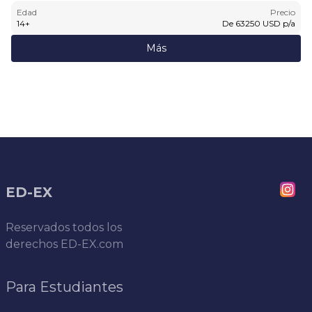
Edad
Precio
14
+
De
63250
USD
p/a
Más
ED-EX
Reservados todos los
derechos
ED-EX.com
Para Estudiantes