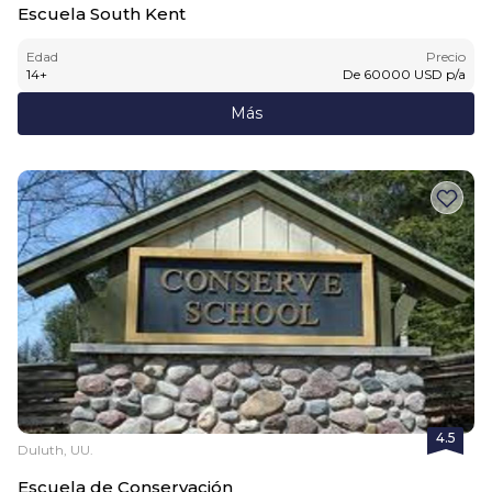
Escuela South Kent
Edad
Precio
14
+
De
60000
USD
p/a
Más
4.5
Duluth, UU.
Escuela de Conservación