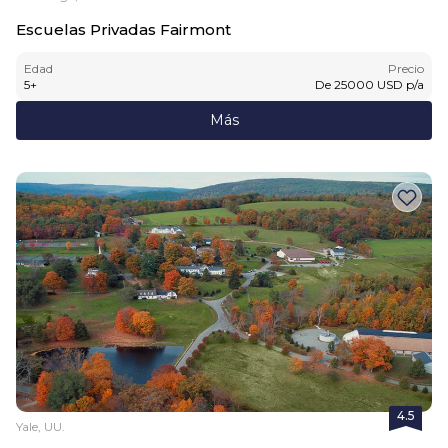
Escuelas Privadas Fairmont
Edad
Precio
5
+
De
25000
USD
p/a
Más
4.5
Yale, UU.