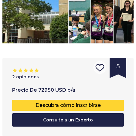
5
2
opiniones
Tipo de
Rango de edades
:
Precio
De
72950
USD
p/a
institución
:
12
+
Descubra cómo inscribirse
Internado
Escuela
Consulte a un Experto
privada