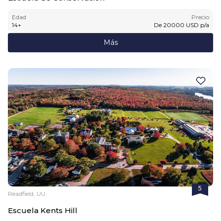
Edad
Precio
14
+
De
20000
USD
p/a
Más
5
Readfield, UU.
Escuela Kents Hill