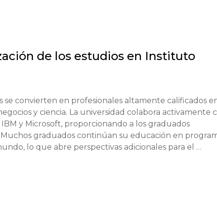
dos años.

acionales).

zación de los estudios en
Instituto
documentos académicos traducidos, resultados de 
ca para obtener una visa. Es posible que se requieran 
 se convierten en profesionales altamente calificados en
na visa de estudiante F-1.

negocios y ciencia. La universidad colabora activamente c
IBM y Microsoft, proporcionando a los graduados 
. Muchos graduados continúan su educación en program
sponibilidad de fondos para pagar la matrícula y los gas
undo, lo que abre perspectivas adicionales para el 
 of Technology ofrece varias formas de ayuda financiera, 
ión de la universidad y sus conexiones con la industria, lo
truyen con éxito una carrera en investigación científica
nzada.
principal).

bre.
