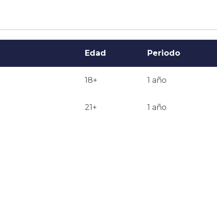
 ser recomendadas para algunos programas o en 
mas pueden requerir un portafolio o trabajos creativos 
Edad
Periodo
18+
1 año
 equivalente. Las recomendaciones y la experiencia 
er útiles.

21+
1 año
6 semanas después de recibir toda la documentación. Los
ectrónico.