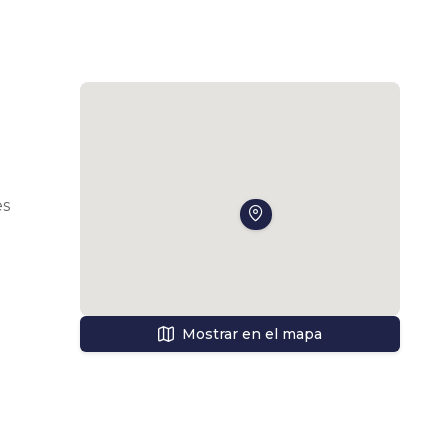
s 
es 
Mostrar en el mapa
nza 
 la 