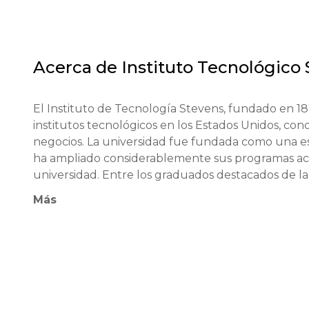
Acerca de
Instituto Tecnológico
El Instituto de Tecnología Stevens, fundado en 18
institutos tecnológicos en los Estados Unidos, conoc
negocios. La universidad fue fundada como una esc
ha ampliado considerablemente sus programas aca
universidad. Entre los graduados destacados de l
Goodenough, ganador del Premio Nobel de Química
Más
en negocios y gobierno. La universidad colabora 
Microsoft y Lockheed Martin, proporcionando a los
crecimiento profesional.

La filosofía educativa del Instituto de Tecnología
enseñanza académica y la aplicación práctica del
modernos, incluyendo trabajo en proyectos, investi