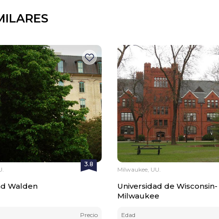
MILARES
3.8
U.
Milwaukee, UU.
ad Walden
Universidad de Wisconsin-
Milwaukee
Precio
Edad