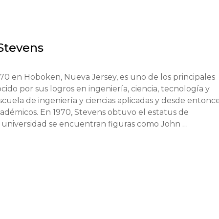
 Stevens
70 en Hoboken, Nueva Jersey, es uno de los principales 
ido por sus logros en ingeniería, ciencia, tecnología y 
uela de ingeniería y ciencias aplicadas y desde entonce
démicos. En 1970, Stevens obtuvo el estatus de 
a universidad se encuentran figuras como John 
, así como emprendedores exitosos, ingenieros y líder
activamente con organizaciones como la NASA, Google, 
 estudiantes oportunidades únicas para pasantías y 
 Stevens se basa en una profunda conexión entre la 
 conocimiento. La universidad emplea métodos de enseña
gación en condiciones reales y estrecha colaboración con