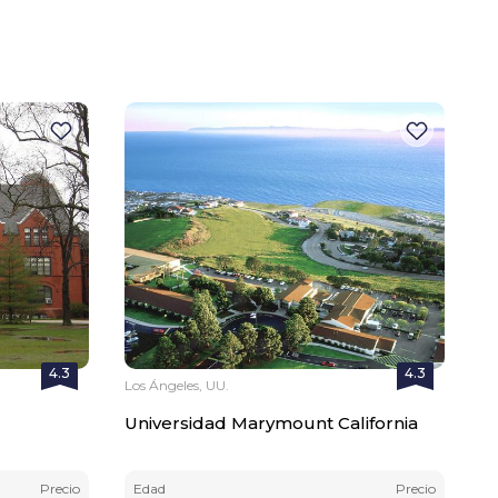
4.3
4.3
Los Ángeles, UU.
Universidad Marymount California
Precio
Edad
Precio