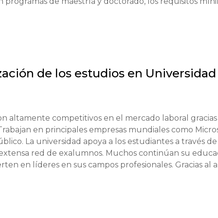
n programas de maestría y doctorado, los requisitos míni
alificaciones).

s necesario).

.

ranjeros).

zación de los estudios en
Universidad
de 7.0 puntos).

os.

n altamente competitivos en el mercado laboral gracias 
 Trabajan en principales empresas mundiales como Microso
e idiomas previos.

lico. La universidad apoya a los estudiantes a través de 
a extensa red de exalumnos. Muchos continúan su educac
ten en líderes en sus campos profesionales. Gracias al al
 evidencia de fondos suficientes para cubrir los gastos 
a a sus graduados para abordar problemas globales y crea