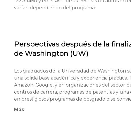
1220-1460 y en el ACT de 27-33. Para la admisión e
Solicitud completada.

varían dependiendo del programa.
Transcripciones académicas (diploma, certificado de c
Resultados de exámenes (SAT, ACT, GRE, GMAT - si e
Ensayo o declaración personal.

Cartas de recomendación (necesarias para posgrado)
Certificados de nivel de inglés (para estudiantes ext
Perspectivas después de la finali
de Washington (UW)
Requisitos para estudiantes internacionales:

TOEFL (no menos de 92 puntos) o IELTS (no menos 
Traducciones certificadas de documentos académic
Los graduados de la Universidad de Washington so
Confirmación de solvencia financiera.

una sólida base académica y experiencia práctica.
Algunos programas pueden requerir tomar cursos d
Amazon, Google, y en organizaciones del sector púb
centros de carrera, programas de pasantías y un
Condiciones financieras:

en prestigiosos programas de posgrado o se convier
Los estudiantes internacionales deben proporcionar
nivel de investigación e innovación, la UW prepar
Más
primer año de estudio, incluido el alojamiento.

un futuro sostenible.
Plazos de solicitud:
