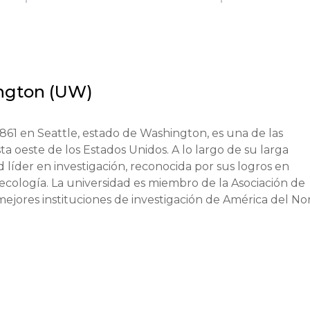
ngton (UW)
61 en Seattle, estado de Washington, es una de las 
ta oeste de los Estados Unidos. A lo largo de su larga 
 líder en investigación, reconocida por sus logros en 
 ecología. La universidad es miembro de la Asociación de 
jores instituciones de investigación de América del Nort
dadores de Microsoft, Bill Gates y Paul Allen, ganadores
a universidad mantiene relaciones estratégicas con empre
o colabora activamente con organizaciones de salud y 
e interdisciplinario, la innovación y la orientación prácti