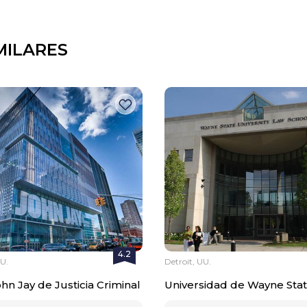
MILARES
4.2
U.
Detroit, UU.
hn Jay de Justicia Criminal
Universidad de Wayne Sta