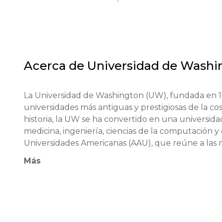
Acerca de
Universidad de Washi
La Universidad de Washington (UW), fundada en 18
universidades más antiguas y prestigiosas de la cos
historia, la UW se ha convertido en una universidad
medicina, ingeniería, ciencias de la computación y
Universidades Americanas (AAU), que reúne a las me
Entre los graduados famosos se encuentran los fun
Más
del Premio Nobel y destacados líderes sociales. L
como Amazon, Boeing, Microsoft y Google, así com
ecología.

La filosofía educativa de la UW se basa en un enfoqu