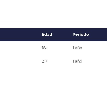
 otoño es el 15 de noviembre. Para programas de posgrado
ero generalmente terminan de 4 a 6 meses antes del 
 presentar un portafolio, y para algunos programas de 
Edad
Periodo
18+
1 año
21+
1 año