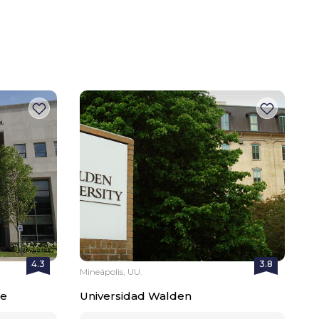
4.3
3.8
Mineápolis, UU.
te
Universidad Walden