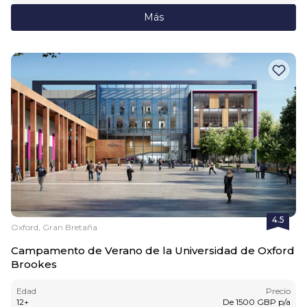
Más
4.5
Oxford, Gran Bretaña
Campamento de Verano de la Universidad de Oxford
Brookes
Edad
Precio
12
+
De
1500
GBP
p/a