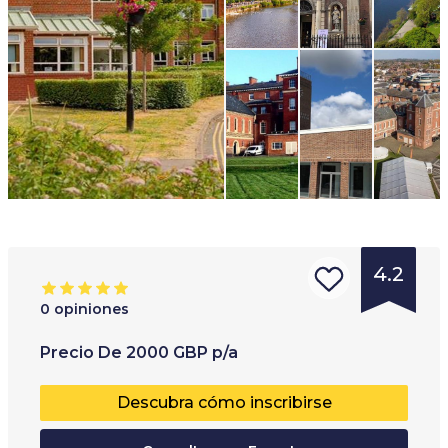
4.2
0
opiniones
Tipo de
Rango de edades
:
Precio
De
2000
GBP
p/a
institución
:
8
+
Descubra cómo inscribirse
Escuela de
idiomas