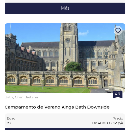
Más
4.7
Bath, Gran Bretaña
Campamento de Verano Kings Bath Downside
Edad
Precio
8
+
De
4000
GBP
p/a