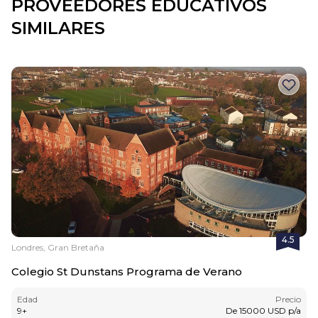
PROVEEDORES EDUCATIVOS
SIMILARES
4.5
Londres, Gran Bretaña
Colegio St Dunstans Programa de Verano
Edad
Precio
9
+
De
15000
USD
p/a