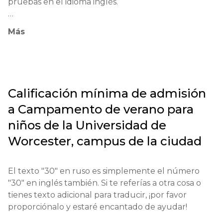
pruebas en el idioma inglés.

desarrollar el pensamiento crítico, apoyar a los 
estudiantes en el logro de sus objetivos académicos 
Exámenes obligatorios: IELTS o TOEFL para 
Más
y profesionales, y fomentar la ciudadanía 
extranjeros.

responsable.
Edad mínima: 8 años.

El proceso de solicitud comienza llenando un 
Calificación mínima de admisión
formulario en línea en el sitio web oficial; la tarifa de 
a
Campamento de verano para
solicitud varía.

niños de la Universidad de
Calificaciones educativas: escuelas o equivalentes.

Worcester, campus de la ciudad
Documentos requeridos: pasaporte, resultados de 
exámenes, cartas de recomendación.

El texto "30" en ruso es simplemente el número 
"30" en inglés también. Si te referías a otra cosa o 
Requisitos para estudiantes extranjeros: 
tienes texto adicional para traducir, ¡por favor 
conocimiento de inglés (mínimo B2) y requisitos de 
proporciónalo y estaré encantado de ayudar!
salud.
