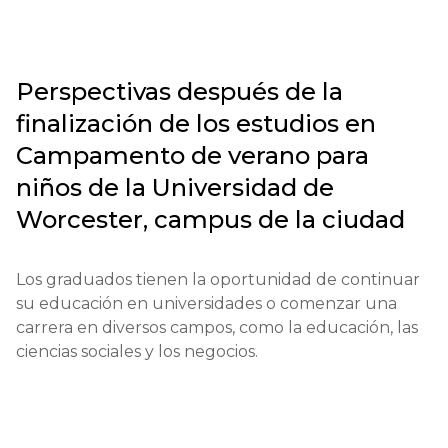
Condiciones financieras: necesidad de demostrar 
capacidad financiera para estudiantes extranjeros.

Perspectivas después de la
Fechas límite de solicitud: inicio — enero, fin — 
finalización de los estudios en
mayo.

Campamento de verano para
Prueba o entrevista: entrevista según sea necesario.

niños de la Universidad de
Worcester, campus de la ciudad
Calificaciones o experiencia: no hay requisitos 
adicionales.

Los graduados tienen la oportunidad de continuar 
Notificación de resultados: los resultados se 
su educación en universidades o comenzar una 
comunican por correo electrónico dentro de las 2-3 
carrera en diversos campos, como la educación, las 
semanas posteriores a la finalización del proceso.
ciencias sociales y los negocios.