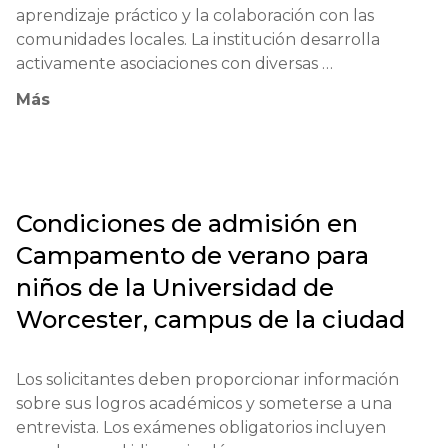
aprendizaje práctico y la colaboración con las 
comunidades locales. La institución desarrolla 
activamente asociaciones con diversas 
organizaciones e instituciones para garantizar una 
Más
educación de alta calidad.

La filosofía de la universidad está dirigida a crear 
incentivos para el pensamiento crítico y la 
responsabilidad social. Se emplean métodos de 
Condiciones de admisión en
enseñanza únicos, que incluyen el aprendizaje 
Campamento de verano para
basado en proyectos y el aprendizaje experiencial.

niños de la Universidad de
La Universidad de Worcester hace una contribución 
Worcester, campus de la ciudad
significativa a la educación innovadora en la región 
al ofrecer programas de calidad para estudiantes de 
secundaria y preparatoria, ayudando a prepararlos 
Los solicitantes deben proporcionar información 
para la vida adulta y la educación superior.

sobre sus logros académicos y someterse a una 
entrevista. Los exámenes obligatorios incluyen 
Los principales objetivos de la universidad incluyen 