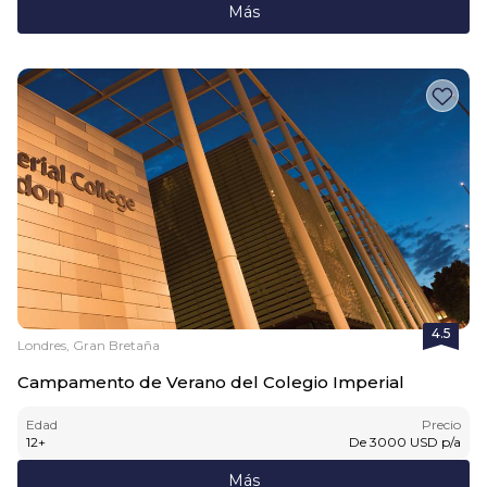
Más
4.5
Londres, Gran Bretaña
Campamento de Verano del Colegio Imperial
Edad
Precio
12
+
De
3000
USD
p/a
Más