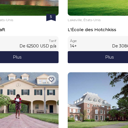
5
ats-Unis
Lakeville, États-Unis
aft
L'École des Hotchkiss
Tarif
Âge
De
62500
USD
p/a
14
+
De
308
Plus
Plus