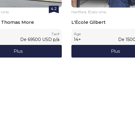
4.2
s-Unis
Hartford, États-Unis
nt Thomas More
L'École Gilbert
Tarif
Âge
De
69500
USD
p/a
14
+
De
150
Plus
Plus