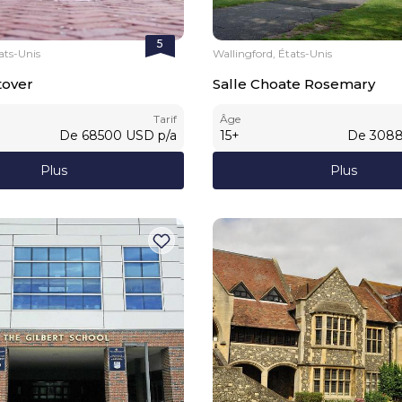
5
ats-Unis
Wallingford, États-Unis
tover
Salle Choate Rosemary
Tarif
Âge
De
68500
USD
p/a
15
+
De
308
Plus
Plus