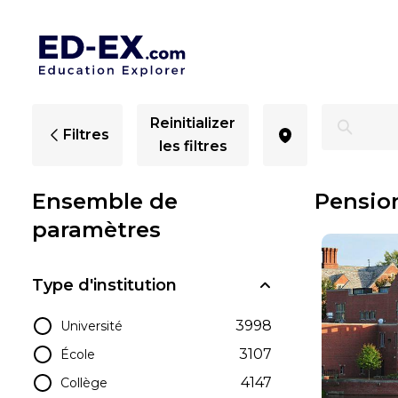
Internats à Connecticut - Ed-Ex
Reinitializer
Filtres
les filtres
Ensemble de
Pensio
paramètres
Type d'institution
3998
Université
3107
École
4147
Collège