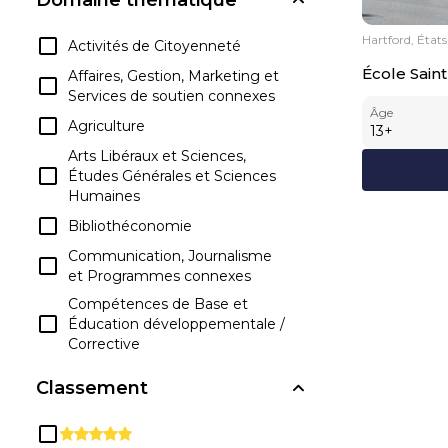
Hartford, État
Activités de Citoyenneté
École Sai
Affaires, Gestion, Marketing et
Services de soutien connexes
Âge
Agriculture
13
+
Arts Libéraux et Sciences,
Études Générales et Sciences
Humaines
Bibliothéconomie
Communication, Journalisme
et Programmes connexes
Compétences de Base et
Éducation développementale /
Corrective
Compétences
Classement
Interpersonnelles et Sociales
Connaissances et
compétences liées à la Santé