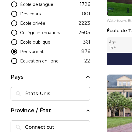
1726
École de langue
1001
Des cours
Watertown, Ét
2223
École privée
École de T
2603
Collège international
361
École publique
Âge
14
+
876
Pensionnat
22
Éducation en ligne
Pays
Province / État