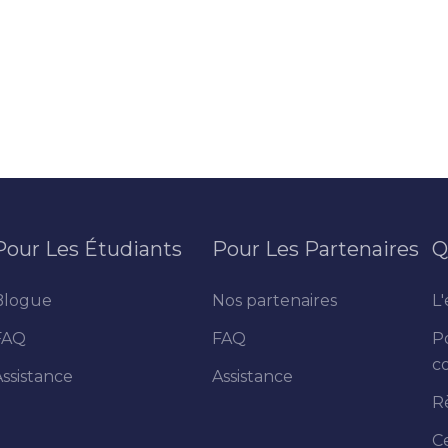
Pour Les Étudiants
Pour Les Partenaires
Q
Blogue
Nos partenaires
L'
FAQ
FAQ
P
co
Assistance
Assistance
R
C