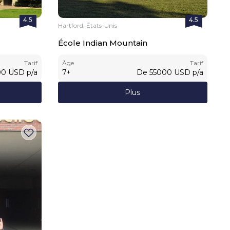
4.5
4.5
Hartford, États-Unis
École Indian Mountain
Tarif
Âge
Tarif
00
USD
p/a
7
+
De
55000
USD
p/a
Plus