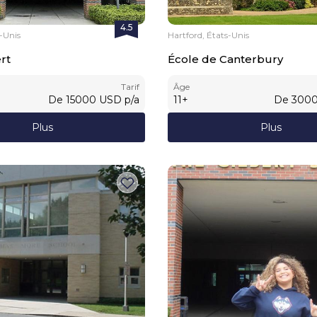
4.5
s-Unis
Hartford, États-Unis
rt
École de Canterbury
Tarif
Âge
De
15000
USD
p/a
11
+
De
300
Plus
Plus