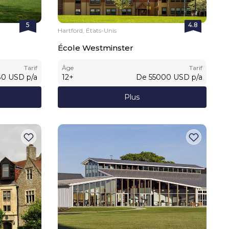
5
4.8
Hartford, États-Unis
École Westminster
Tarif
Âge
Tarif
80
USD
p/a
12
+
De
55000
USD
p/a
Plus