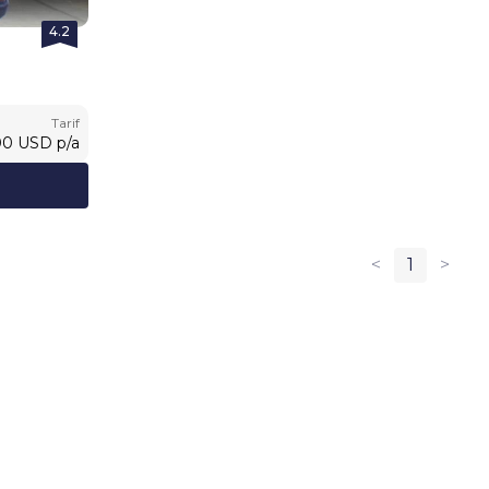
4.2
Tarif
00
USD
p/a
<
1
>