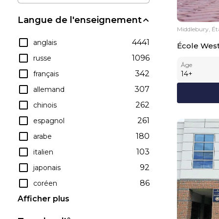
Langue de l'enseignement
Middlebury, Ét
4441
anglais
École Wes
1096
russe
Âge
342
français
14
+
307
allemand
262
chinois
261
espagnol
180
arabe
103
italien
92
japonais
86
coréen
Afficher plus