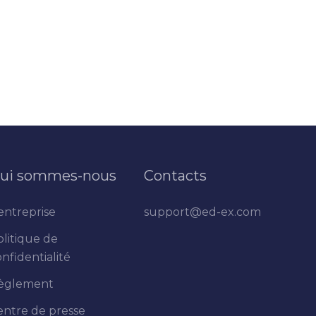
ui sommes-nous
Contacts
entreprise
support@ed-ex.com
olitique de
nfidentialité
èglement
entre de presse