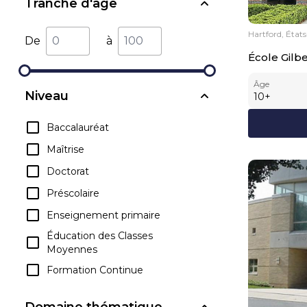
Tranche d'âge
Hartford, État
De
à
École Gilbe
Âge
Niveau
10
+
Baccalauréat
Maîtrise
Doctorat
Préscolaire
Enseignement primaire
Éducation des Classes
Moyennes
Formation Continue
Domaine thématique