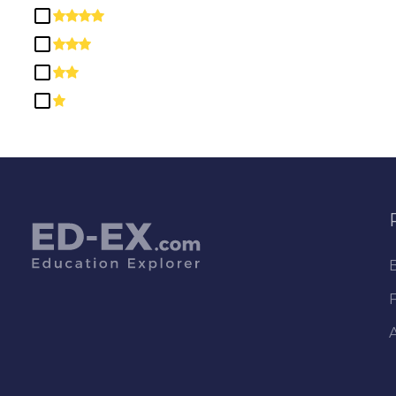
Diplômes et Certificats
d'Études
secondaires/Secondaires
Éducation
Études ethniques, Culturelles,
de Genre et de groupe
Études Multi / Interdisciplinaires
Études sur les parcs, les loisirs,
les loisirs et la condition
physique
Histoire
Informatique et Sciences de
l'Information et Services de
Soutien
Ingénierie
L'Architecture
Langue et Littérature anglaises