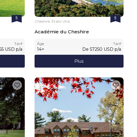
5
5
Cheshire, États-Unis
Académie du Cheshire
Tarif
Âge
Tarif
65
USD
p/a
14
+
De
57250
USD
p/a
Plus