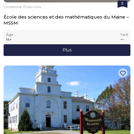
5
Limestone, États-Unis
École des sciences et des mathématiques du Maine –
MSSM
Âge
Tarif
14
+
—
Plus