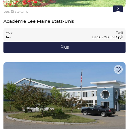
5
Lee, États-Unis
Académie Lee Maine États-Unis
Âge
Tarif
14
+
De
50900
USD
p/a
Plus