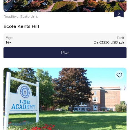
5
Readfield, États-Unis
École Kents Hill
Âge
Tarif
14
+
De
63250
USD
p/a
Plus