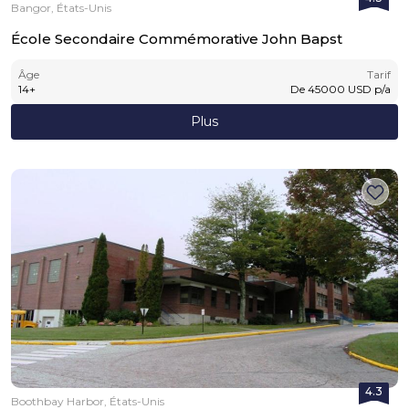
Bangor, États-Unis
École Secondaire Commémorative John Bapst
Âge
Tarif
14
+
De
45000
USD
p/a
Plus
4.3
Boothbay Harbor, États-Unis