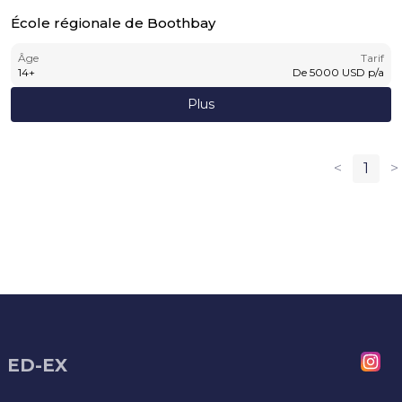
École régionale de Boothbay
Âge
Tarif
14
+
De
5000
USD
p/a
Plus
<
1
>
ED-EX