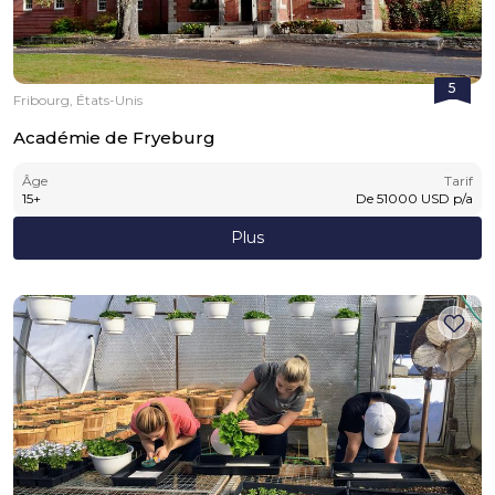
5
Fribourg, États-Unis
Académie de Fryeburg
Âge
Tarif
15
+
De
51000
USD
p/a
Plus