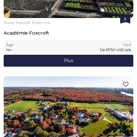
5
Dover-Foxcroft, États-Unis
Académie Foxcroft
Âge
Tarif
14
+
De
51750
USD
p/a
Plus