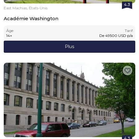
4.3
East Machias, États-Unis
Académie Washington
Âge
Tarif
14
+
De
49500
USD
p/a
Plus
4.3