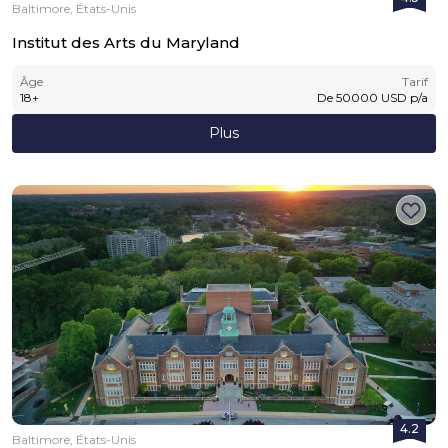
Baltimore, États-Unis
Institut des Arts du Maryland
Âge
Tarif
18
+
De
50000
USD
p/a
Plus
4.2
Baltimore, États-Unis