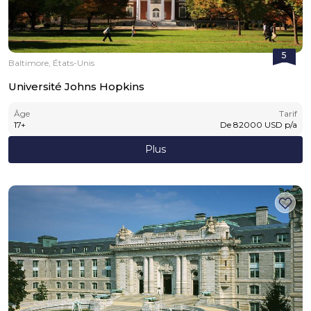
5
Baltimore, États-Unis
Université Johns Hopkins
Âge
Tarif
17
+
De
82000
USD
p/a
Plus