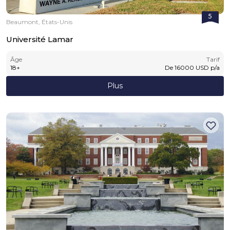
5
Beaumont, États-Unis
Université Lamar
Âge
Tarif
18
+
De
16000
USD
p/a
Plus