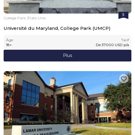
5
College Park, États-Unis
Université du Maryland, College Park (UMCP)
Âge
Tarif
18
+
De
37000
USD
p/a
Plus