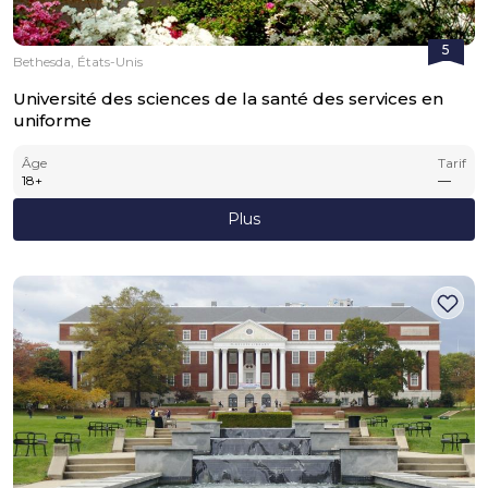
5
Bethesda, États-Unis
Université des sciences de la santé des services en
uniforme
Âge
Tarif
18
+
—
Plus