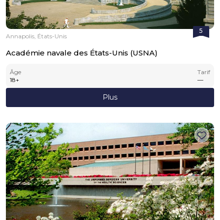
5
Annapolis, États-Unis
Académie navale des États-Unis (USNA)
Âge
Tarif
18
+
—
Plus