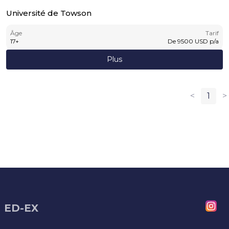
Université de Towson
Âge
Tarif
17
+
De
9500
USD
p/a
Plus
<
1
>
ED-EX