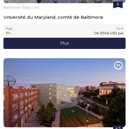
5
Baltimore, États-Unis
Université du Maryland, comté de Baltimore
Âge
Tarif
17
+
De
25146
USD
p/a
Plus
4.5