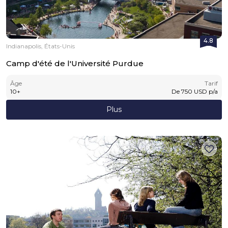
4.8
Indianapolis, États-Unis
Camp d'été de l'Université Purdue
Âge
Tarif
10
+
De
750
USD
p/a
Plus