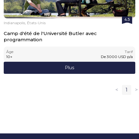
4.5
Indianapolis, États-Unis
Camp d'été de l'Université Butler avec
programmation
Âge
Tarif
10
+
De
3000
USD
p/a
Plus
<
1
>