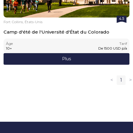
4.5
Fort Collins, États-Unis
Camp d'été de l'Université d'État du Colorado
Âge
Tarif
10
+
De
1500
USD
p/a
Plus
<
1
>