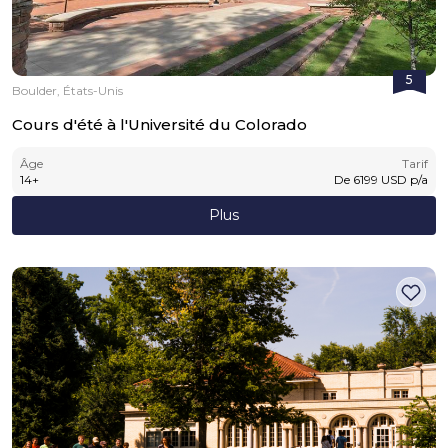
5
Boulder, États-Unis
Cours d'été à l'Université du Colorado
Âge
Tarif
14
+
De
6199
USD
p/a
Plus