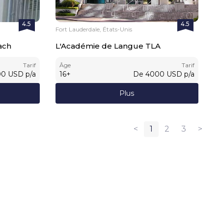
4.5
4.5
Fort Lauderdale, États-Unis
ach
L'Académie de Langue TLA
Tarif
Âge
Tarif
00
USD
p/a
16
+
De
4000
USD
p/a
Plus
<
1
2
3
>