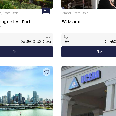
4.8
e, États-Unis
Miami, États-Unis
angue LAL Fort
EC Miami
e
Tarif
Âge
De
3500
USD
p/a
16
+
De
45
Plus
Plus