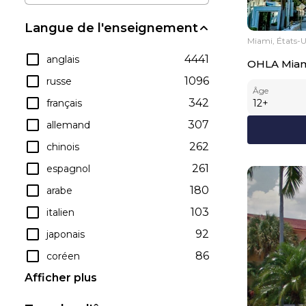
Langue de l'enseignement
Miami, États-U
4441
anglais
OHLA Miam
1096
russe
Âge
342
français
12
+
307
allemand
262
chinois
261
espagnol
180
arabe
103
italien
92
japonais
86
coréen
Afficher plus