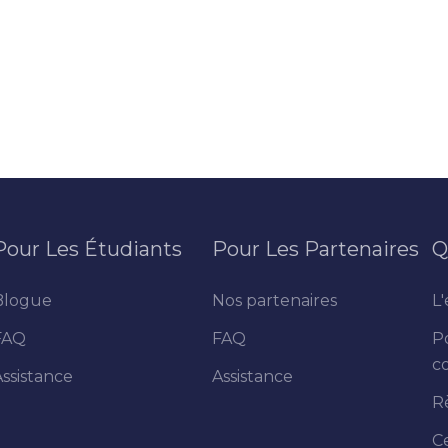
Pour Les Étudiants
Pour Les Partenaires
Q
Blogue
Nos partenaires
L'
FAQ
FAQ
P
co
Assistance
Assistance
R
C