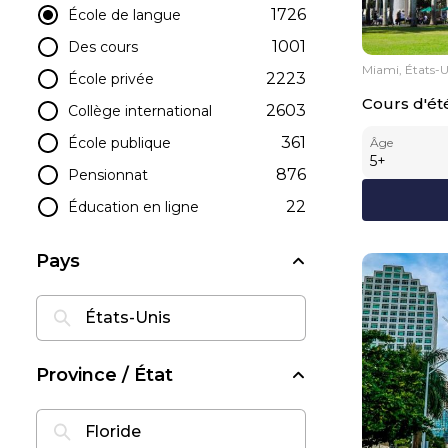
1726
École de langue
1001
Des cours
Miami, États-U
2223
École privée
Cours d'été
2603
Collège international
361
École publique
Âge
5
+
876
Pensionnat
22
Éducation en ligne
Pays
Province / État