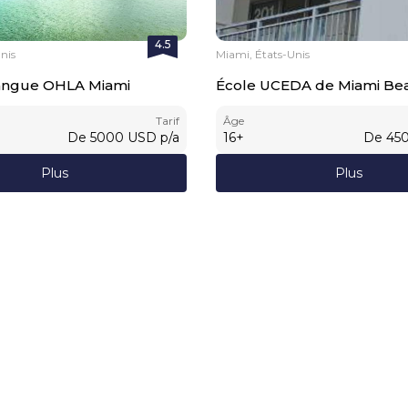
4.5
nis
Miami, États-Unis
langue OHLA Miami
École UCEDA de Miami Be
Tarif
Âge
De
5000
USD
p/a
16
+
De
45
Plus
Plus