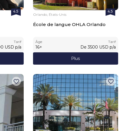
4.5
4.5
Orlando, États-Unis
École de langue OHLA Orlando
Tarif
Âge
Tarif
00
USD
p/a
16
+
De
3500
USD
p/a
Plus