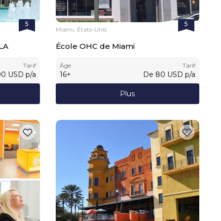
5
5
Miami, États-Unis
LA
École OHC de Miami
Tarif
Âge
Tarif
90
USD
p/a
16
+
De
80
USD
p/a
Plus