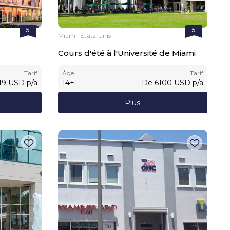
5
5
Miami, États-Unis
Cours d'été à l'Université de Miami
Tarif
Âge
Tarif
19
USD
p/a
14
+
De
6100
USD
p/a
Plus