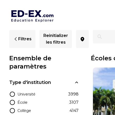
Écoles de langues à Floride - Ed-Ex
Reinitializer
Filtres
les filtres
Ensemble de
Écoles 
paramètres
Type d'institution
3998
Université
3107
École
4147
Collège