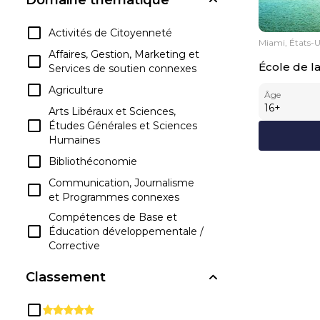
Activités de Citoyenneté
Miami, États-U
Affaires, Gestion, Marketing et
École de 
Services de soutien connexes
Agriculture
Âge
16
+
Arts Libéraux et Sciences,
Études Générales et Sciences
Humaines
Bibliothéconomie
Communication, Journalisme
et Programmes connexes
Compétences de Base et
Éducation développementale /
Corrective
Compétences
Classement
Interpersonnelles et Sociales
Connaissances et
compétences liées à la Santé