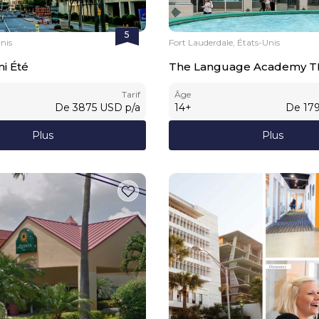
5
nis
Fort Lauderdale, États-Unis
i Été
The Language Academy T
Tarif
Âge
De
3875
USD
p/a
14
+
De
17
Plus
Plus