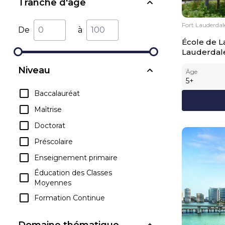
Tranche d'âge
Fort Lauderdal
De
à
École de L
Lauderdal
Niveau
Âge
5
+
Baccalauréat
Maîtrise
Doctorat
Préscolaire
Enseignement primaire
Éducation des Classes
Moyennes
Formation Continue
Domaine thématique