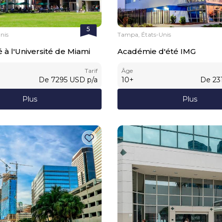
5
nis
Tampa, États-Unis
 à l'Université de Miami
Académie d'été IMG
Tarif
Âge
De
7295
USD
p/a
10
+
De
23
Plus
Plus