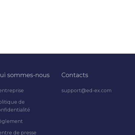
ui sommes-nous
Contacts
entreprise
support@ed-ex.com
olitique de
nfidentialité
èglement
entre de presse