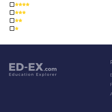
Diplômes et Certificats
d'Études
secondaires/Secondaires
Éducation
Études ethniques, Culturelles,
de Genre et de groupe
Études Multi / Interdisciplinaires
Études sur les parcs, les loisirs,
les loisirs et la condition
physique
Histoire
Informatique et Sciences de
l'Information et Services de
Soutien
Ingénierie
L'Architecture
Langue et Littérature anglaises