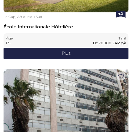
4.2
Le Cap, Afrique du Sud
École Internationale Hôtelière
Âge
Tarif
17
+
De
70000
ZAR
p/a
Plus