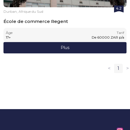
4.2
Durban, Afrique du Sud
École de commerce Regent
Âge
Tarif
17
+
De
60000
ZAR
p/a
Plus
<
1
>