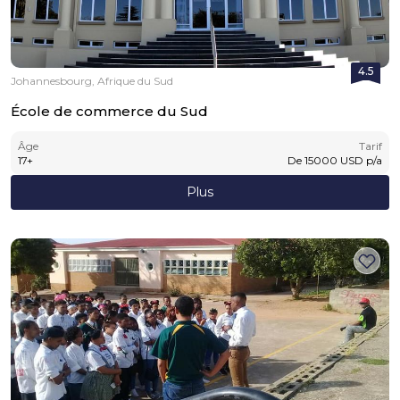
4.5
Johannesbourg, Afrique du Sud
École de commerce du Sud
Âge
Tarif
17
+
De
15000
USD
p/a
Plus