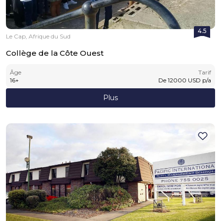
4.5
Le Cap, Afrique du Sud
Collège de la Côte Ouest
Âge
Tarif
16
+
De
12000
USD
p/a
Plus