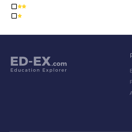
/ Lettres
Langues étrangères,
Littératures et Linguistique
Loisirs et Activités Récréatives
Mathématiques et Statistiques
Métiers de la Construction
Philosophie et Études
Religieuses
Production de Précision
Professions de l'Administration
Publique et des Services
Sociaux
Professions de la Santé et
Programmes Connexes
Professions Juridiques et
Études
Programmes de Résidence