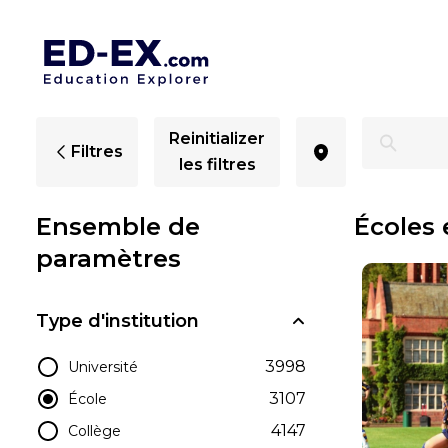
Écoles à York, études pour les enfants - Ed-Ex.com
Reinitializer
Filtres
les filtres
Ensemble de
Écoles 
paramètres
Type d'institution
3998
Université
3107
École
4147
Collège