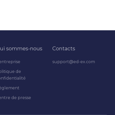
ui sommes-nous
Contacts
entreprise
support@ed-ex.com
olitique de
nfidentialité
èglement
entre de presse