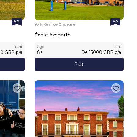
4.5
4.5
York, Grande-Bretagne
École Aysgarth
Tarif
Âge
Tarif
00
GBP
p/a
8
+
De
15000
GBP
p/a
Plus