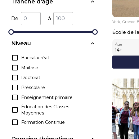
Tranche d'âge
De
à
York, Grande-
École de l
Niveau
Âge
14
+
Baccalauréat
Maîtrise
Doctorat
Préscolaire
Enseignement primaire
Éducation des Classes
Moyennes
Formation Continue
Domaine thématique