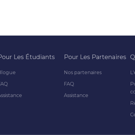
Pour Les Étudiants
Pour Les Partenaires
Q
Blogue
Nos partenaires
L'
FAQ
FAQ
P
co
Assistance
Assistance
R
C