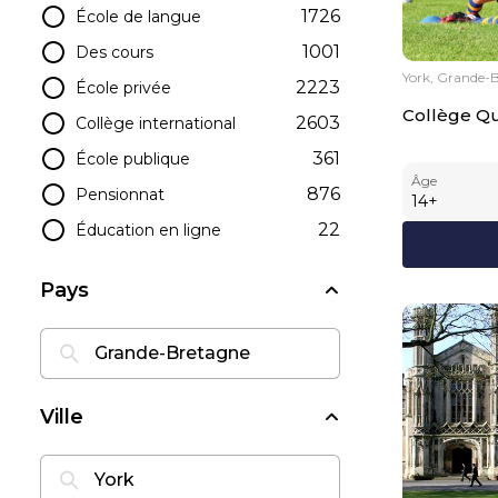
1726
École de langue
1001
Des cours
York, Grande-
2223
École privée
Collège Q
2603
Collège international
361
École publique
Âge
876
Pensionnat
14
+
22
Éducation en ligne
Pays
Ville