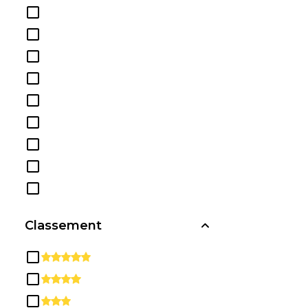
Diplômes et Certificats
d'Études
secondaires/Secondaires
Éducation
Études ethniques, Culturelles,
de Genre et de groupe
Études Multi / Interdisciplinaires
Études sur les parcs, les loisirs,
les loisirs et la condition
physique
Histoire
Informatique et Sciences de
l'Information et Services de
Classement
Soutien
Ingénierie
L'Architecture
Langue et Littérature anglaises