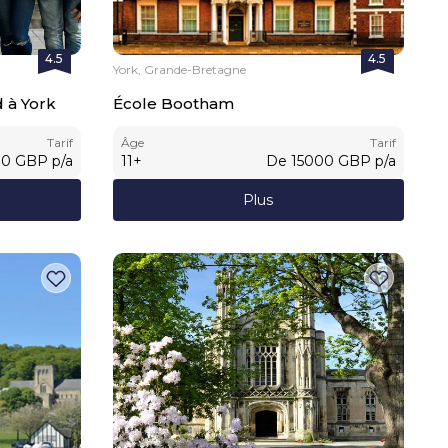
4.5
4.5
York, Grande-Bretagne
 à York
École Bootham
Tarif
Âge
Tarif
00
GBP
p/a
11
+
De
15000
GBP
p/a
Plus