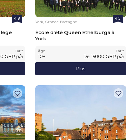
4.8
4.5
York, Grande-Bretagne
llege
École d'été Queen Ethelburga à
York
Tarif
Âge
Tarif
00
GBP
p/a
10
+
De
15000
GBP
p/a
Plus