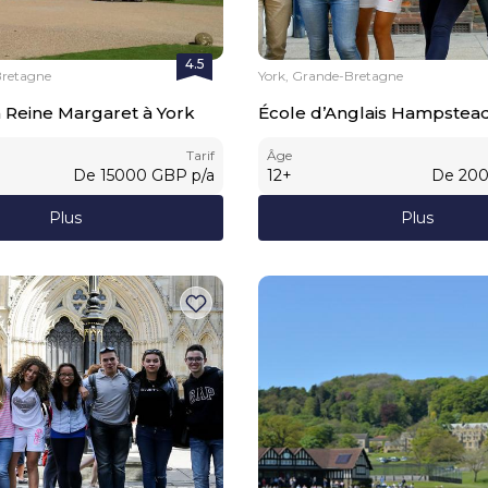
4.5
Bretagne
York, Grande-Bretagne
a Reine Margaret à York
École d’Anglais Hampstead
Tarif
Âge
De
15000
GBP
p/a
12
+
De
20
Plus
Plus