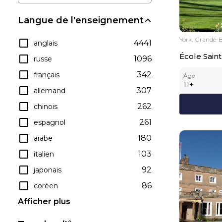
Langue de l'enseignement
York, Grande-
4441
anglais
École Saint
1096
russe
342
français
Âge
11
+
307
allemand
262
chinois
261
espagnol
180
arabe
103
italien
92
japonais
86
coréen
Afficher plus