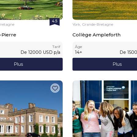
4.5
Bretagne
York, Grande-Bretagne
-Pierre
Collège Ampleforth
Tarif
Âge
De
12000
USD
p/a
14
+
De
150
Plus
Plus