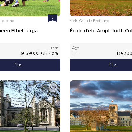
5
Bretagne
York, Grande-Bretagne
ueen Ethelburga
École d'été Ampleforth Co
Tarif
Âge
De
39000
GBP
p/a
11
+
De
30
Plus
Plus