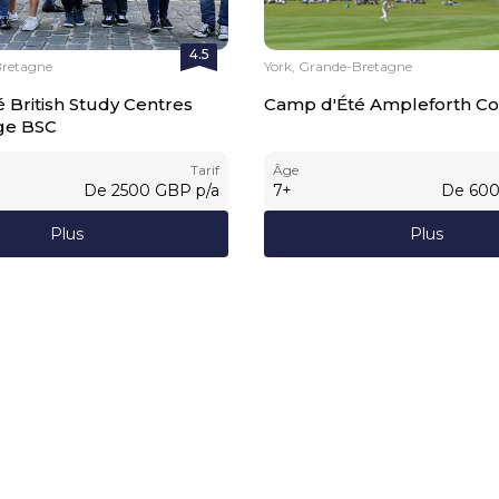
4.5
Bretagne
York, Grande-Bretagne
 British Study Centres
Camp d'Été Ampleforth Co
ge BSC
Tarif
Âge
De
2500
GBP
p/a
7
+
De
60
Plus
Plus