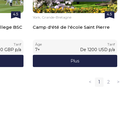
4.5
4.5
York, Grande-Bretagne
llege BSC
Camp d'été de l'école Saint Pierre
Tarif
Âge
Tarif
00
GBP
p/a
7
+
De
1200
USD
p/a
Plus
<
1
2
>