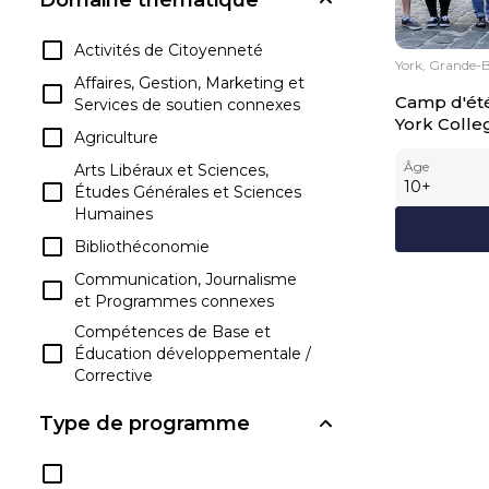
Activités de Citoyenneté
York, Grande-
Affaires, Gestion, Marketing et
Camp d'été
Services de soutien connexes
York Colle
Agriculture
Âge
Arts Libéraux et Sciences,
10
+
Études Générales et Sciences
Humaines
Bibliothéconomie
Communication, Journalisme
et Programmes connexes
Compétences de Base et
Éducation développementale /
Corrective
Compétences
Type de programme
Interpersonnelles et Sociales
Connaissances et
compétences liées à la Santé