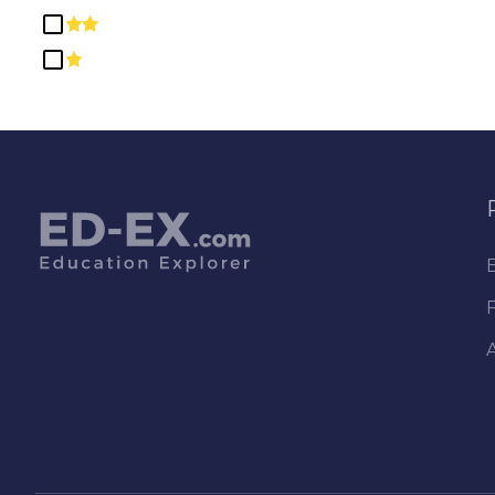
/ Lettres
Langues étrangères,
Littératures et Linguistique
Loisirs et Activités Récréatives
Mathématiques et Statistiques
Métiers de la Construction
Philosophie et Études
Religieuses
Production de Précision
Professions de l'Administration
Publique et des Services
Sociaux
Professions de la Santé et
Programmes Connexes
Professions Juridiques et
Études
Programmes de Résidence