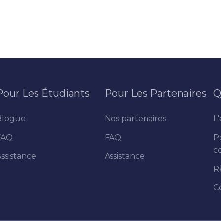
Pour Les Étudiants
Pour Les Partenaires
Q
Blogue
Nos partenaires
L'
FAQ
FAQ
P
co
Assistance
Assistance
R
C