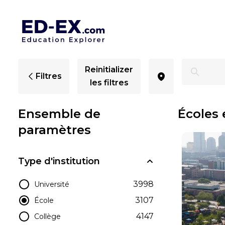
Écoles à Indiana, études pour les enfants - Ed-Ex
Reinitializer
Filtres
les filtres
Ensemble de
Écoles 
paramètres
Type d'institution
3998
Université
3107
École
4147
Collège