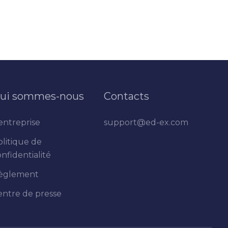
ui sommes-nous
Contacts
entreprise
support@ed-ex.com
olitique de
nfidentialité
èglement
entre de presse