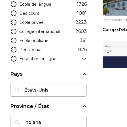
1726
École de langue
1001
Des cours
Indianapolis, É
2223
École privée
Camp d'été
2603
Collège international
361
École publique
Âge
876
Pensionnat
10
+
22
Éducation en ligne
Pays
Province / État