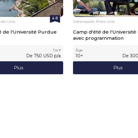
4.8
tats-Unis
Indianapolis, États-Unis
 de l'Université Purdue
Camp d'été de l'Université
avec programmation
Tarif
Âge
De
750
USD
p/a
10
+
De
30
Plus
Plus