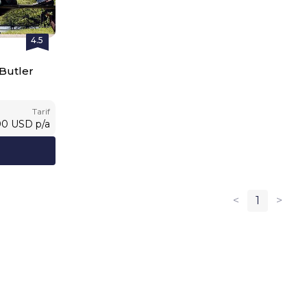
4.5
 Butler
Tarif
00
USD
p/a
<
1
>