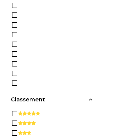
Diplômes et Certificats
d'Études
secondaires/Secondaires
Éducation
Études ethniques, Culturelles,
de Genre et de groupe
Études Multi / Interdisciplinaires
Études sur les parcs, les loisirs,
les loisirs et la condition
physique
Histoire
Informatique et Sciences de
l'Information et Services de
Classement
Soutien
Ingénierie
L'Architecture
Langue et Littérature anglaises