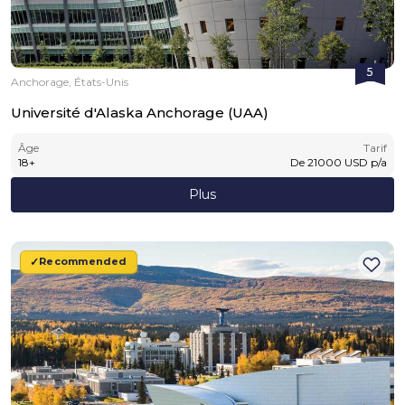
5
Anchorage, États-Unis
Université d'Alaska Anchorage (UAA)
Âge
Tarif
18
+
De
21000
USD
p/a
Plus
Recommended