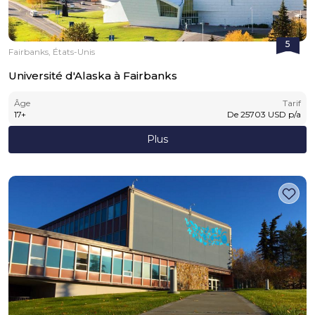
5
Fairbanks, États-Unis
Université d'Alaska à Fairbanks
Âge
Tarif
17
+
De
25703
USD
p/a
Plus