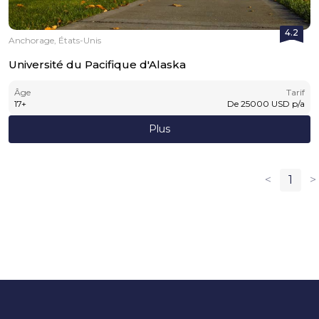
4.2
Anchorage, États-Unis
Université du Pacifique d'Alaska
Âge
Tarif
17
+
De
25000
USD
p/a
Plus
<
1
>