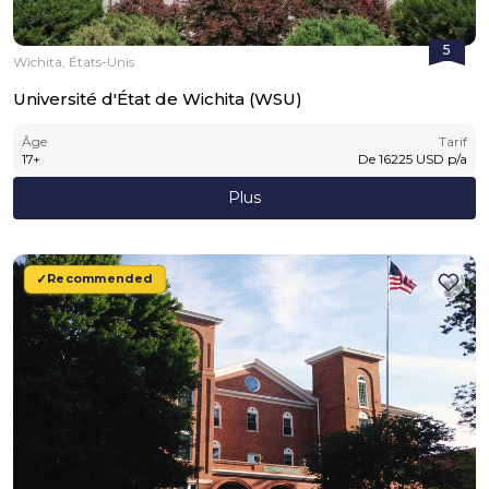
5
Wichita, États-Unis
Université d'État de Wichita (WSU)
Âge
Tarif
17
+
De
16225
USD
p/a
Plus
Recommended