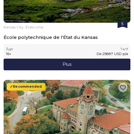
5
Kansas City, États-Unis
École polytechnique de l'État du Kansas
Âge
Tarif
16
+
De
25887
USD
p/a
Plus
Recommended