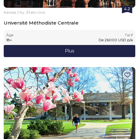
4.2
Kansas City, États-Unis
Université Méthodiste Centrale
Âge
Tarif
18
+
De
26000
USD
p/a
Plus