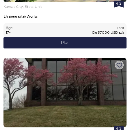
4.2
Kansas City, États-Unis
Université Avila
Âge
Tarif
17
+
De
37000
USD
p/a
Plus
4.2