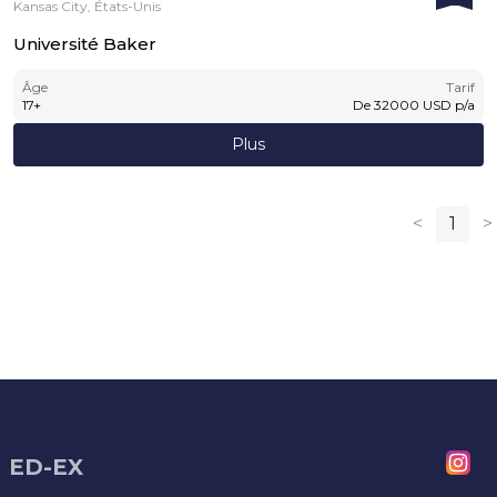
Kansas City, États-Unis
Université Baker
Âge
Tarif
17
+
De
32000
USD
p/a
Plus
<
1
>
ED-EX