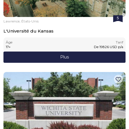
5
Lawrence, États-Unis
L'Université du Kansas
Âge
Tarif
17
+
De
19826
USD
p/a
Plus