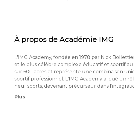
À propos de
Académie IMG
L'IMG Academy, fondée en 1978 par Nick Bollettier
et le plus célèbre complexe éducatif et sportif au
sur 600 acres et représente une combinaison uniq
sportif professionnel. L'IMG Academy a joué un rôl
neuf sports, devenant précurseur dans l'intégrati
célèbres diplômés figurent des dizaines de stars d
Plus
Maria Sharapova, Serena et Venus Williams, ainsi q
dans les principales ligues américaines.

La philosophie éducative de l'IMG Academy repose 
l'intégration des entraînements sportifs avec l'en