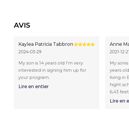
AVIS
Kaylea Patricia Tabbron
Anne M
2024-03-29
2021-12-2
My son is 14 years old I'm very
My sonis
interested in signing him up for
years old
your program.
living in 
hight sch
Lire en entier
6,43 fee
on the bask
Lire en 
is Anne 
informat
how to enroll.
AnneMa