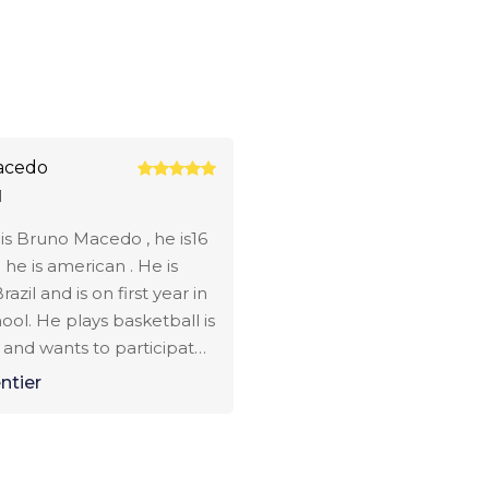
acedo
1
 is Bruno Macedo , he is16
 he is american . He is
Brazil and is on first year in
ool. He plays basketball is
t and wants to participate
etball team. My name
entier
Macedo (mother). I need
ion about the school and
 Attetion
cedo