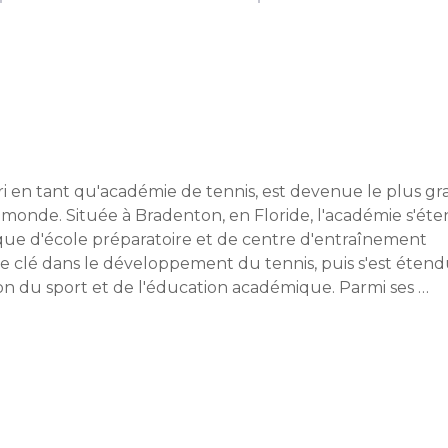
i en tant qu'académie de tennis, est devenue le plus gr
 monde. Située à Bradenton, en Floride, l'académie s'éte
ue d'école préparatoire et de centre d'entraînement 
e clé dans le développement du tennis, puis s'est étendu
on du sport et de l'éducation académique. Parmi ses 
u sport mondial, dont les joueurs de tennis Andre Agassi,
ue des footballeurs et des joueurs de baseball évoluant 
sur le principe de "l'éducation des champions" et 
seignement académique. L'originalité de l'académie réside