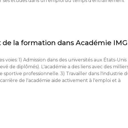
sir ses études dans un emploi du temps d'entraînement 
e rempli, relevés de notes, recommandations de 
e performance, résultats du test de langue (pour les 
e l'anglais suffisante pour comprendre les instructions d
 de la formation dans
Académie IMG
documents doivent être traduits en anglais. Un visa F-1 
s voies: 1) Admission dans des universités aux États-Unis 
é de diplômés). L'académie a des liens avec des milliers
nancière est requise. Un dépôt significatif est nécessaire 
sportive professionnelle. 3) Travailler dans l'industrie d
carrière de l'académie aide activement à l'emploi et à 
t acceptées de manière continue (admissions continues). 
ois avant la date de début souhaitée des études.

omité d'admission. Une évaluation des compétences sporti
ssion d'une vidéo).
