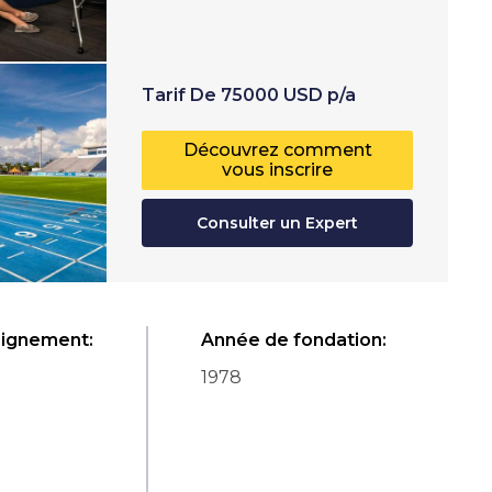
Tarif
De
75000
USD
p/a
Découvrez comment
vous inscrire
Consulter un Expert
eignement
:
Année de fondation
:
1978