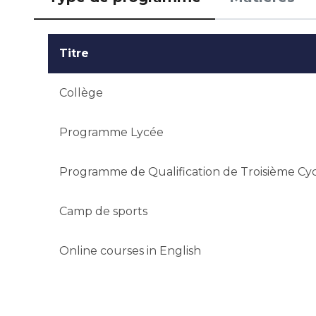
Qualifications ou expérience: L'expérience et les réa
Notification des résultats: La décision d'admissi
Titre
semaines après la fin de toutes les évaluations.
Collège
Programme Lycée
Programme de Qualification de Troisième Cy
Camp de sports
Online courses in English