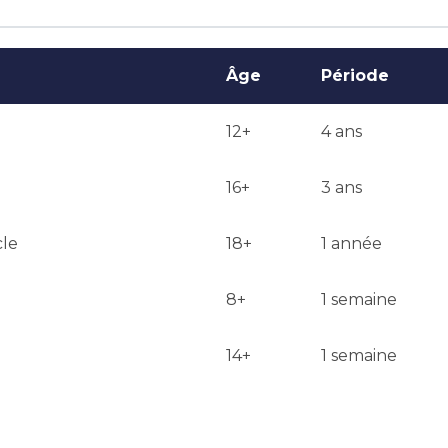
lisations dans le sport choisi sont des exigences clés.

on est généralement communiquée dans un délai de 2-4 
Âge
Période
12+
4 ans
16+
3 ans
cle
18+
1 année
8+
1 semaine
14+
1 semaine