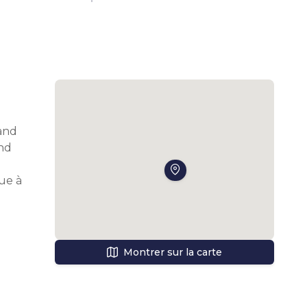
and 
nd 
e à 
 
Montrer sur la carte
 