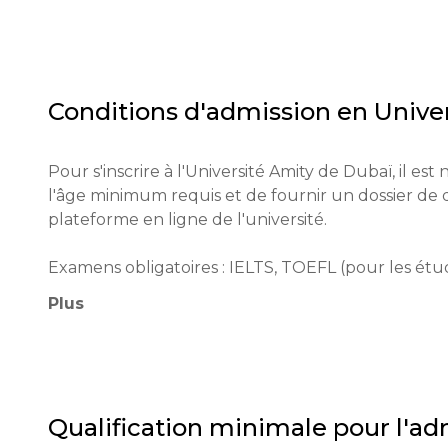
une éducation de haute qualité et continuant d'amé
L'université soutient également des initiatives visa
région.

Conditions d'admission en
Unive
Les principaux objectifs de l'Université Amity inc
étudiants, la préparation de ceux-ci aux exigence
compétences nécessaires pour une carrière réussi
Pour s'inscrire à l'Université Amity de Dubaï, il es
l'âge minimum requis et de fournir un dossier de 
plateforme en ligne de l'université.

Examens obligatoires : IELTS, TOEFL (pour les étud
équivalents pour des programmes spécifiques.

Plus
Âge minimum : 17 ans.

Processus de candidature : Les candidatures peuvent
et les frais de candidature s'élèvent à 500 AED.

Qualification minimale pour l'ad