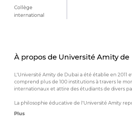
Collège
international
À propos de
Université Amity de
L'Université Amity de Dubaï a été établie en 2011 et
comprend plus de 100 institutions à travers le mo
internationaux et attire des étudiants de divers pays
La philosophie éducative de l'Université Amity repo
L'université utilise des méthodes uniques, y compris
Plus
modernes dans le processus éducatif.

L'Université Amity de Dubaï est un élément import