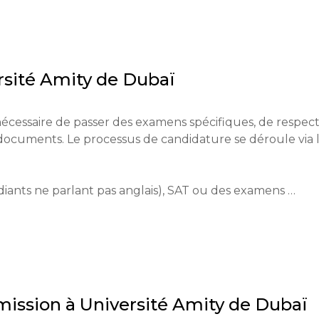
liorer sa réputation sur la scène internationale. 
nt à accroître l'accès à l'enseignement supérieur dans la 
rsité Amity de Dubaï
luent le développement de la pensée critique chez les 
s du marché du travail moderne et la fourniture des 
e.
t nécessaire de passer des examens spécifiques, de respect
documents. Le processus de candidature se déroule via l
iants ne parlant pas anglais), SAT ou des examens 
 être soumises via la plateforme officielle de l'universi
mission à
Université Amity de Dubaï