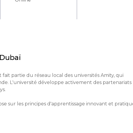
 Dubaï
 fait partie du réseau local des universités Amity, qui 
nde. L'université développe activement des partenariats 
.

se sur les principes d'apprentissage innovant et pratique
 l'apprentissage par projets et l'utilisation de technolog
ant du système éducatif des Émirats Arabes Unis, offrant