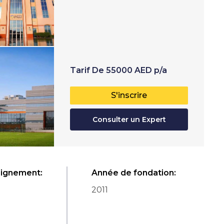
Tarif
De
55000
AED
p/a
S'inscrire
Consulter un Expert
eignement
:
Année de fondation
:
2011