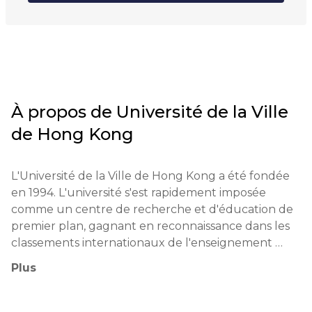
O
À propos de
Université de la Ville
de Hong Kong
L'Université de la Ville de Hong Kong a été fondée 
en 1994. L'université s'est rapidement imposée 
comme un centre de recherche et d'éducation de 
premier plan, gagnant en reconnaissance dans les 
classements internationaux de l'enseignement 
supérieur. Parmi ses anciens élèves, on trouve des 
Plus
hommes d'affaires, des universitaires et des 
personnalités publiques de succès.
