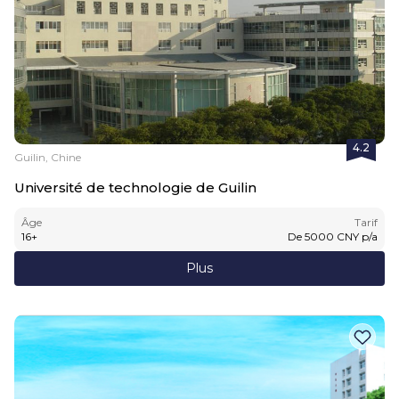
4.2
Guilin, Chine
Université de technologie de Guilin
Âge
Tarif
16
+
De
5000
CNY
p/a
Plus