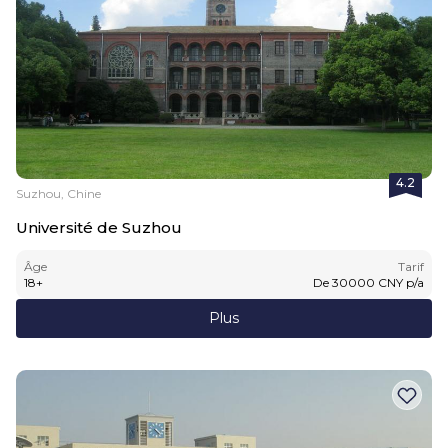
4.2
Suzhou, Chine
Université de Suzhou
Âge
Tarif
18
+
De
30000
CNY
p/a
Plus