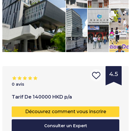
4.5
0
avis
Type
Tranche d'âge
:
T
Tarif
De
140000
HKD
p/a
d'institution
:
16
+
P
Découvrez comment vous inscrire
Université
T
Collège
Consulter un Expert
H