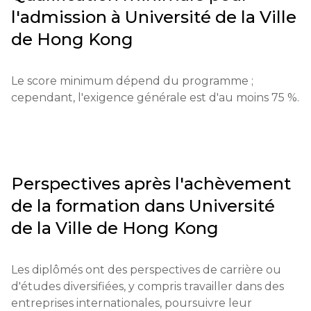
dans un monde en rapide évolution.
l'admission à
Université de la Ville
Processus de candidature : Les candidatures sont 
soumises via le site officiel de l'université. Les frais de 
de Hong Kong
candidature sont substantiels (confirmation requise 
sur demande).

Le score minimum dépend du programme ; 
cependant, l'exigence générale est d'au moins 75 %.
Qualifications éducatives : Certificats de l'école 
secondaire ou équivalents.

Documents requis : Lettres de recommandation, 
résultats de tests, essai.

Perspectives après l'achèvement
Exigences pour les étudiants internationaux : 
de la formation dans
Université
Maîtrise de l'anglais avec un minimum de 6.0 au 
de la Ville de Hong Kong
IELTS.

Conditions financières : Une preuve de fonds peut 
Les diplômés ont des perspectives de carrière ou 
être nécessaire à des fins de visa.

d'études diversifiées, y compris travailler dans des 
entreprises internationales, poursuivre leur 