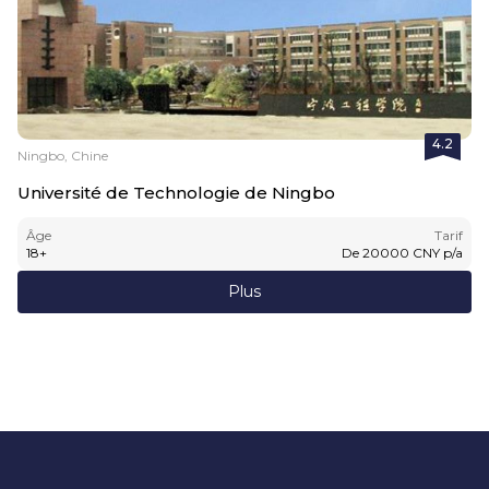
4.2
Ningbo, Chine
Université de Technologie de Ningbo
Âge
Tarif
18
+
De
20000
CNY
p/a
Plus