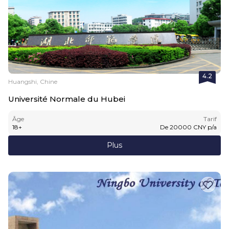
4.2
Huangshi, Chine
Université Normale du Hubei
Âge
Tarif
18
+
De
20000
CNY
p/a
Plus