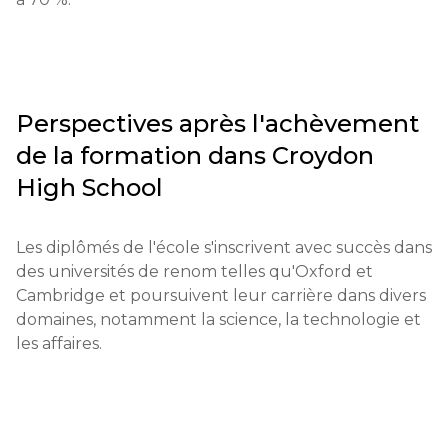
professeurs, résultats des examens précédents.

Exigences pour les étudiants internationaux : un 
niveau de compétence en anglais de 5,5 au test 
IELTS ou supérieur est requis.

Perspectives après l'achèvement
Conditions financières : une confirmation des fonds 
de la formation dans
Croydon
pour le paiement des frais de scolarité est 
High School
obligatoire.

Dates limites de candidature : généralement de 
Les diplômés de l'école s'inscrivent avec succès dans 
septembre à décembre de l'année en cours.

des universités de renom telles qu'Oxford et 
Cambridge et poursuivent leur carrière dans divers 
Tests ou entretien : un entretien est organisé avec 
domaines, notamment la science, la technologie et 
les élèves potentiels.

les affaires.
Qualifications ou expérience : une préférence est 
accordée aux élèves ayant de bons résultats 
académiques.
