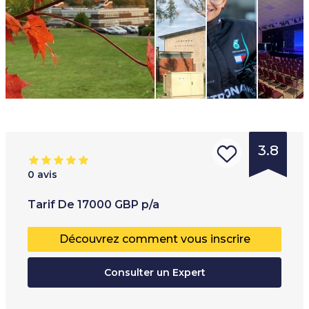
3.8
0
avis
Type
Tranche d'âge
:
T
Tarif
De
17000
GBP
p/a
d'institution
:
3
+
É
Découvrez comment vous inscrire
École privée
P
École
Consulter un Expert