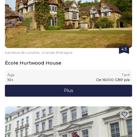
4.5
banlieue de Londres, Grande-Bretagne
École Hurtwood House
Âge
Tarif
10
+
De
16000
GBP
p/a
Plus