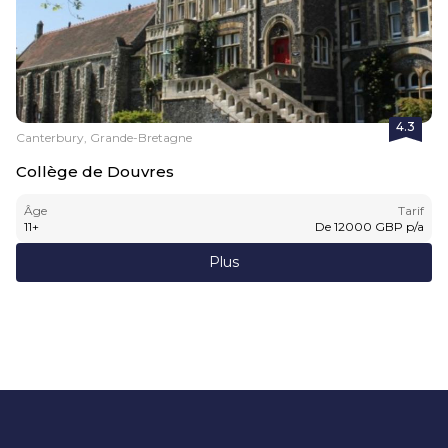
4.3
Canterbury, Grande-Bretagne
Collège de Douvres
Âge
Tarif
11
+
De
12000
GBP
p/a
Plus