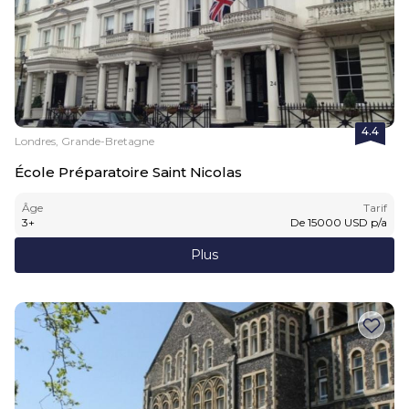
4.4
Londres, Grande-Bretagne
École Préparatoire Saint Nicolas
Âge
Tarif
3
+
De
15000
USD
p/a
Plus