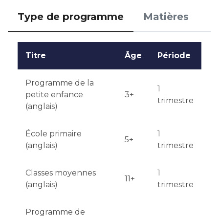
Type de programme
Matières
Notification des résultats : les résultats sont 
annoncés début février de l'année suivante.
Titre
Âge
Période
Programme de la
1
petite enfance
3+
trimestre
(anglais)
École primaire
1
5+
(anglais)
trimestre
Classes moyennes
1
11+
(anglais)
trimestre
Programme de