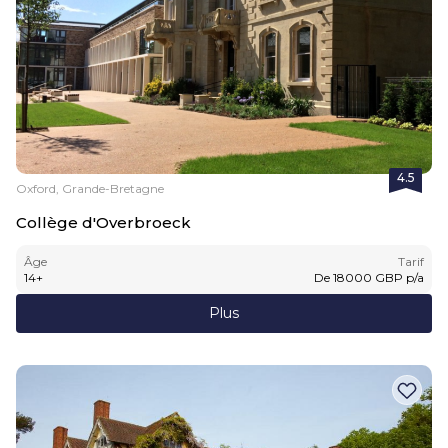
4.5
Oxford, Grande-Bretagne
Collège d'Overbroeck
Âge
Tarif
14
+
De
18000
GBP
p/a
Plus