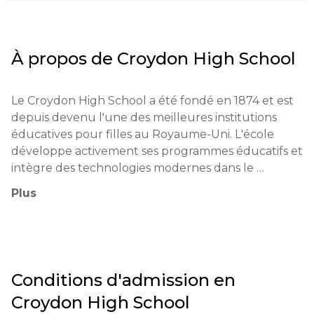
À propos de
Croydon High School
Le Croydon High School a été fondé en 1874 et est 
depuis devenu l'une des meilleures institutions 
éducatives pour filles au Royaume-Uni. L'école 
développe activement ses programmes éducatifs et 
intègre des technologies modernes dans le 
processus d'apprentissage. Parmi ses réussites, on 
Plus
trouve le haut niveau de performance académique 
des élèves lors des examens, ainsi que les admissions 
réussies dans des universités de premier plan.

La philosophie éducative de l'école est centrée sur 
Conditions d'admission en
les principes de respect, de responsabilité et de 
Croydon High School
recherche de haute performance. Les méthodes 