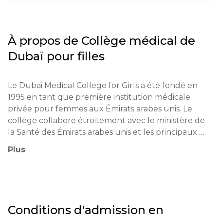
À propos de
Collège médical de
Dubaï pour filles
Le Dubai Medical College for Girls a été fondé en 
1995 en tant que première institution médicale 
privée pour femmes aux Émirats arabes unis. Le 
collège collabore étroitement avec le ministère de 
la Santé des Émirats arabes unis et les principaux 
établissements médicaux de la région.

Plus
La philosophie éducative repose sur l'intégration 
des connaissances théoriques avec l'expérience 
pratique. Les programmes sont conçus en tenant 
compte des normes internationales et des 
Conditions d'admission en
exigences de la médecine moderne. Une attention 