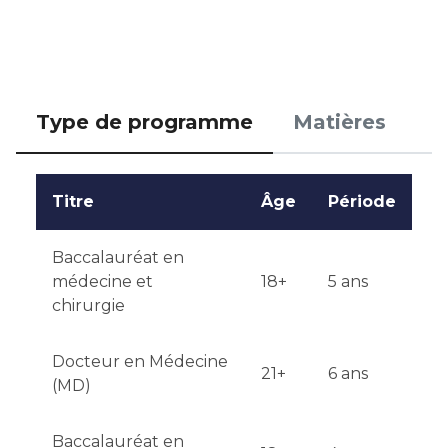
Type de programme
Matières
Titre
Âge
Période
Baccalauréat en
médecine et
18+
5 ans
chirurgie
Docteur en Médecine
21+
6 ans
(MD)
Baccalauréat en