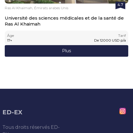
4.7
Ras Al Khaïmah, Émirats arabes Unis
Université des sciences médicales et de la santé de
Ras Al Khaimah
Âge
Tarif
17
+
De
12000
USD
p/a
Plus
ED-EX
Tous droits réservés
ED-