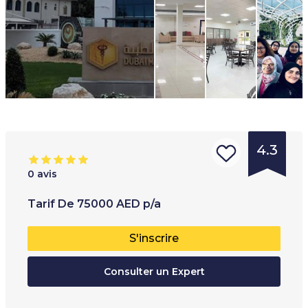
4.3
0
avis
Type
Tranche d'âge
:
T
Tarif
De
75000
AED
p/a
d'institution
:
18
+
É
S'inscrire
Université
P
Collège
Consulter un Expert