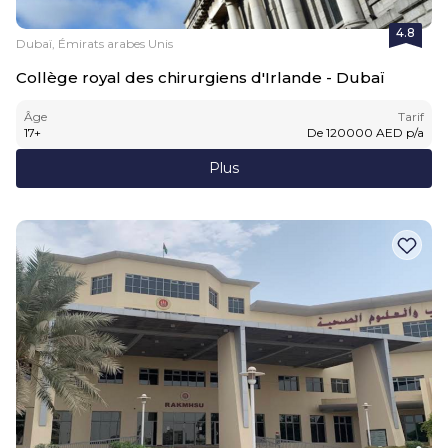
4.8
Dubaï, Émirats arabes Unis
Collège royal des chirurgiens d'Irlande - Dubaï
Âge
Tarif
17
+
De
120000
AED
p/a
Plus