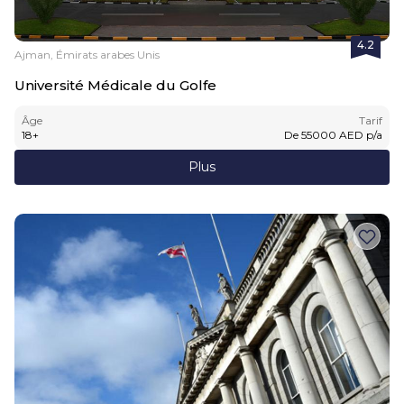
4.2
Ajman, Émirats arabes Unis
Université Médicale du Golfe
Âge
Tarif
18
+
De
55000
AED
p/a
Plus