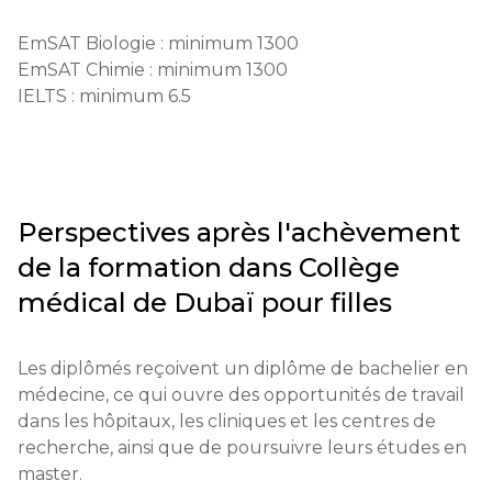
Résultats EmSAT/TOEFL/IELTS

EmSAT Biologie : minimum 1300

Diplôme de fin d'études secondaires

EmSAT Chimie : minimum 1300

Certificat de maîtrise de la langue anglaise

IELTS : minimum 6.5
Exigences pour les étudiants étrangers:

Niveau de maîtrise de l'anglais au moins IELTS 6.5 
ou TOEFL 80

Conditions financières:

Perspectives après l'achèvement
Preuve de fonds suffisants pour payer le premier 
semestre

de la formation dans
Collège
médical de Dubaï pour filles
Dates limites des candidatures:

Début : 1er février

Fin : 30 juin

Les diplômés reçoivent un diplôme de bachelier en 
médecine, ce qui ouvre des opportunités de travail 
Examen ou entretien:

dans les hôpitaux, les cliniques et les centres de 
Un examen d'entrée en biologie et chimie est 
recherche, ainsi que de poursuivre leurs études en 
organisé
master.