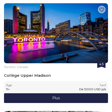
4.5
Toronto, Canada
Collège Upper Madison
Âge
Tarif
11
+
De
12000
USD
p/a
Plus