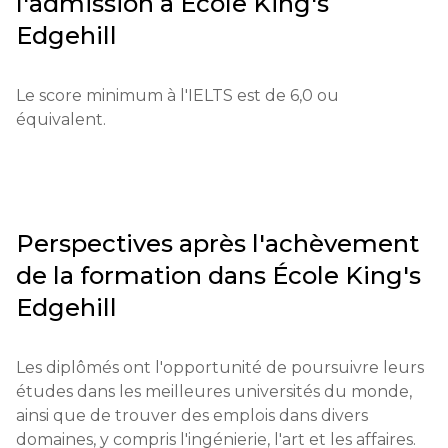
l'admission à
École King's
la fourniture des documents nécessaires et le 
paiement des frais d'inscription. Les candidatures 
Edgehill
Les principaux objectifs de l'institution incluent le 
sont acceptées via une plateforme en ligne.

développement des compétences de pensée 
critique chez les élèves, la préparation aux examens 
Le score minimum à l'IELTS est de 6,0 ou 
Qualifications éducatives : Un enseignement 
d'entrée dans les établissements d'enseignement 
équivalent.
secondaire ou son équivalent est requis.

supérieur, ainsi que l'encouragement à la 
participation à la vie communauté et 
Documents nécessaires : formulaire de candidature, 
l'accomplissement de rôles de leadership.
recommandations d'enseignants, résultats de tests, 
copies des certificats précédents.

Perspectives après l'achèvement
Exigences pour les étudiants internationaux : 
de la formation dans
École King's
niveau de compétence en anglais, scores suffisants 
Edgehill
aux tests de langue.

Conditions financières : une confirmation de fonds 
Les diplômés ont l'opportunité de poursuivre leurs 
suffisants pour couvrir les frais de scolarité est 
études dans les meilleures universités du monde, 
requise.

ainsi que de trouver des emplois dans divers 
domaines, y compris l'ingénierie, l'art et les affaires.