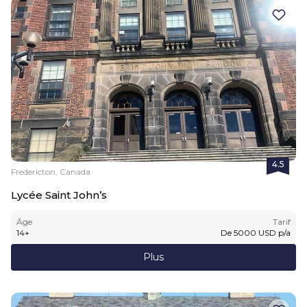
4.5
Fredericton, Canada
Lycée Saint John’s
Âge
Tarif
14
+
De
5000
USD
p/a
Plus