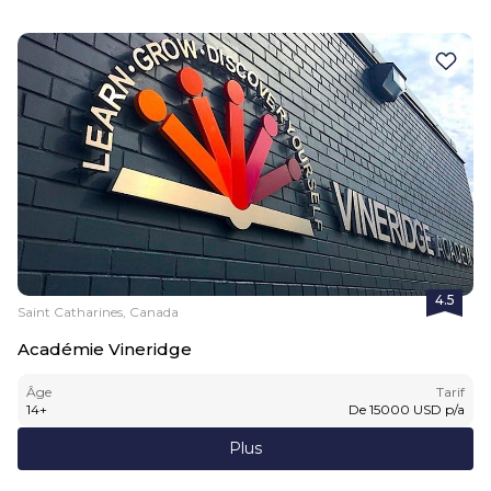
4.5
Saint Catharines, Canada
Académie Vineridge
Âge
Tarif
14
+
De
15000
USD
p/a
Plus