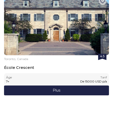
4.5
Toronto, Canada
École Crescent
Âge
Tarif
7
+
De
15000
USD
p/a
Plus