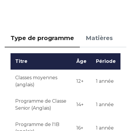
Dates limites de candidature : la période principale 
de candidature s'étend du 1er janvier au 1er juin.

Des tests ou des entretiens auront lieu si nécessaire, 
si cela est stipulé dans le processus.

Type de programme
Matières
Qualifications ou expérience : l'expérience 
éducative précédente sera prise en compte.

Titre
Âge
Période
La notification des résultats se fait dans les 2 à 4 
semaines suivant la soumission de la candidature.
Classes moyennes
12+
1 année
(anglais)
Programme de Classe
14+
1 année
Senior (Anglais)
Programme de l'IB
16+
1 année