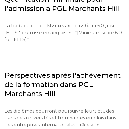
d'un frais d'inscription (généralement d'environ 100 
l'admission à
PGL Marchants Hill
£) et la soumission des documents nécessaires via la 
plateforme de candidature.

La traduction de "[Минимальный балл 6.0 для 
Qualifications éducatives : un diplôme de fin 
IELTS]" du russe en anglais est "[Minimum score 6.0 
d'études secondaires ou équivalent, correspondant 
for IELTS]."
au niveau du programme.

Documents nécessaires : formulaire de candidature 
complété, certificats de réussite d'institutions 
éducatives, lettres de recommandation, résultats 
Perspectives après l'achèvement
de tests.

de la formation dans
PGL
Exigences pour les étudiants internationaux : un 
Marchants Hill
niveau minimum de langue anglaise B2, des 
bulletins intermédiaires et des documents 
Les diplômés pourront poursuivre leurs études 
concernant l'éducation antérieure.

dans des universités et trouver des emplois dans 
des entreprises internationales grâce aux 
Conditions financières : une preuve de fonds peut 