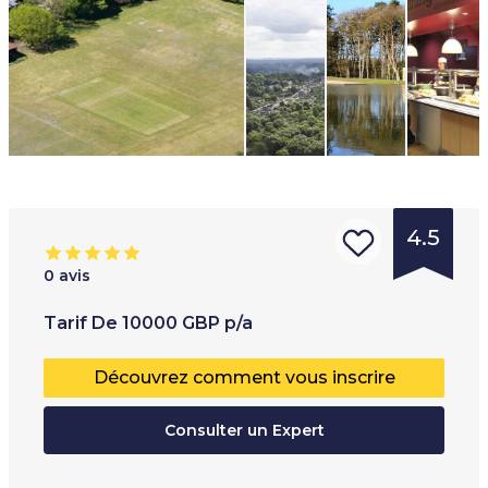
4.5
0
avis
Type
Tranche d'âge
:
T
Tarif
De
10000
GBP
p/a
d'institution
:
8
+
É
Découvrez comment vous inscrire
École de
P
langue
Consulter un Expert
T
École