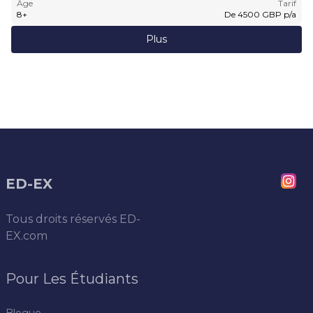
Âge
Tarif
8
+
De
4500
GBP
p/a
Plus
ED-EX
Tous droits réservés
ED-
EX.com
Pour Les Étudiants