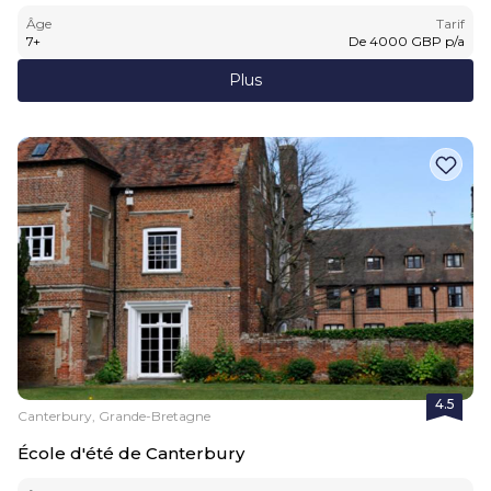
Âge
Tarif
7
+
De
4000
GBP
p/a
Plus
4.5
Canterbury, Grande-Bretagne
École d'été de Canterbury