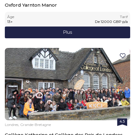
Oxford Yarnton Manor
Âge
Tarif
13
+
De
12000
GBP
p/a
Plus
4.5
Londres, Grande-Bretagne
Collège Katherine et Collège des Rois de Londres