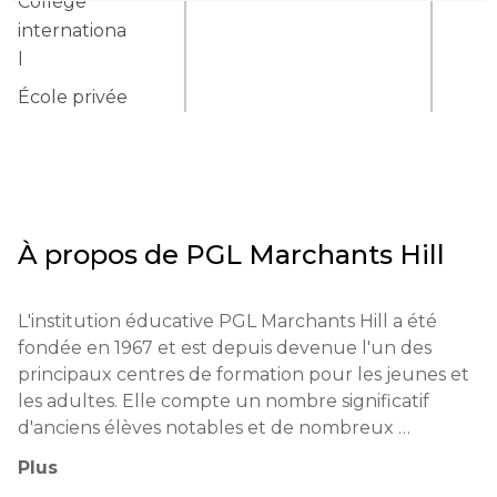
Collège
internationa
l
École privée
À propos de
PGL Marchants Hill
L'institution éducative PGL Marchants Hill a été 
fondée en 1967 et est depuis devenue l'un des 
principaux centres de formation pour les jeunes et 
les adultes. Elle compte un nombre significatif 
d'anciens élèves notables et de nombreux 
partenariats avec des institutions éducatives et des 
Plus
organisations à travers le monde.
