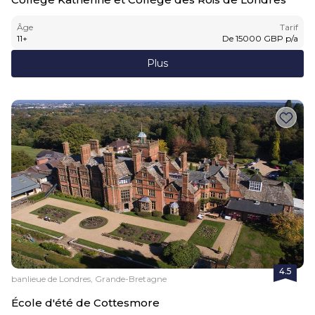
Âge
Tarif
11
+
De
15000
GBP
p/a
Plus
4.5
banlieue de Londres, Grande-Bretagne
École d'été de Cottesmore