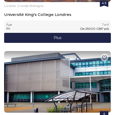
4.5
Londres, Grande-Bretagne
Université King's College Londres
Âge
Tarif
17
+
De
25000
GBP
p/a
Plus
4