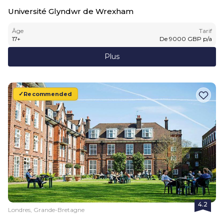
Université Glyndwr de Wrexham
Âge
Tarif
17
+
De
9000
GBP
p/a
Plus
Recommended
4.2
Londres, Grande-Bretagne