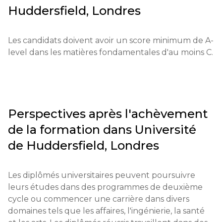
Huddersfield, Londres
Processus de candidature : Les candidats doivent 
s'inscrire sur la plateforme UCAS et soumettre leur 
Les candidats doivent avoir un score minimum de A-
candidature avant la date limite établie. Les frais de 
level dans les matières fondamentales d'au moins C.
candidature s'élèvent à environ 22 £.

Qualifications éducatives : A-levels ou équivalents. 
Certains sujets peuvent être obligatoires.

Perspectives après l'achèvement
Documents requis : Lettres de recommandation, 
résultats de tests et diplômes.

de la formation dans
Université
de Huddersfield, Londres
Exigences pour les étudiants internationaux : Un 
score IELTS d'au moins 6,0 ou équivalent.

Les diplômés universitaires peuvent poursuivre 
Conditions financières : Une preuve de fonds pour 
leurs études dans des programmes de deuxième 
les frais de scolarité et les dépenses de la vie est 
cycle ou commencer une carrière dans divers 
requise.

domaines tels que les affaires, l'ingénierie, la santé 