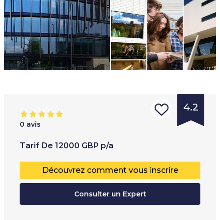
4.2
0
avis
Type
Tranche d'âge
:
T
Tarif
De
12000
GBP
p/a
d'institution
:
18
+
É
Découvrez comment vous inscrire
Université
P
Collège
Consulter un Expert
T
O