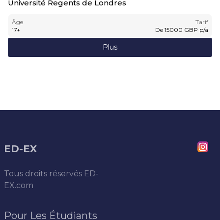
Université Regents de Londres
Âge
Tarif
17
+
De
15000
GBP
p/a
Plus
ED-EX
Tous droits réservés
ED-
EX.com
Pour Les Étudiants