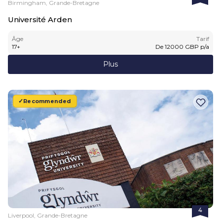
Birmingham, Grande-Bretagne
Université Arden
Âge
Tarif
17
+
De
12000
GBP
p/a
Plus
Recommended
4
Liverpool, Grande-Bretagne