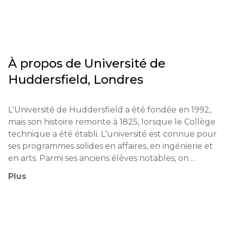
À propos de
Université de
Huddersfield, Londres
L'Université de Huddersfield a été fondée en 1992, 
mais son histoire remonte à 1825, lorsque le Collège 
technique a été établi. L'université est connue pour 
ses programmes solides en affaires, en ingénierie et 
en arts. Parmi ses anciens élèves notables, on 
trouve des athlètes, des artistes et des 
Plus
entrepreneurs à succès. L'université collabore 
activement avec diverses organisations locales et 
internationales.
