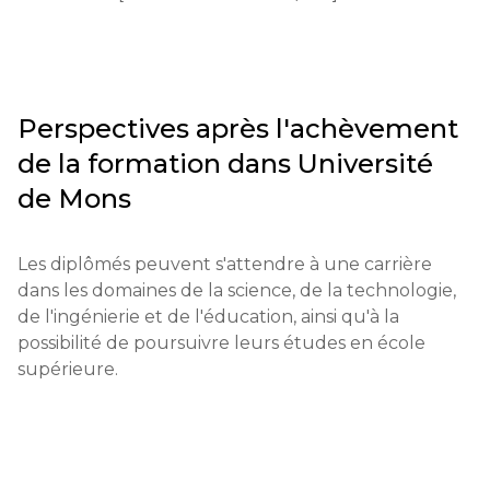
Qualifications éducatives : Diplôme de fin d'études 
secondaires ou équivalent.

Documents requis : Lettres de recommandation, 
résultats des tests, formulaire de candidature, 
Perspectives après l'achèvement
passeport.

de la formation dans
Université
Exigences pour les étudiants internationaux : Une 
de Mons
preuve de compétence en langue anglaise peut 
être requise, éventuellement sous la forme d'un 
Les diplômés peuvent s'attendre à une carrière 
certificat.

dans les domaines de la science, de la technologie, 
de l'ingénierie et de l'éducation, ainsi qu'à la 
Conditions financières : Une preuve de stabilité 
possibilité de poursuivre leurs études en école 
financière peut être obligatoire pour les étudiants 
supérieure.
soumis à des exigences de visa.

Dates limites de candidature : Généralement du 1er 
février au 30 juin pour le premier semestre.
