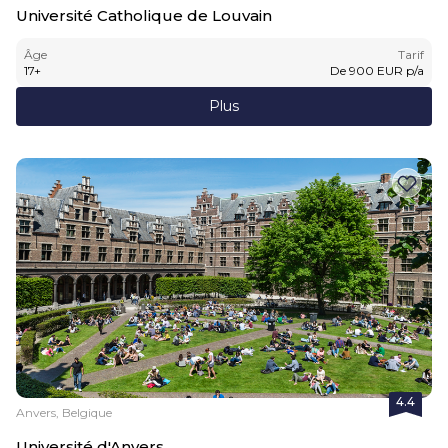
Université Catholique de Louvain
Âge
Tarif
17
+
De
900
EUR
p/a
Plus
4.4
Anvers, Belgique
Université d'Anvers