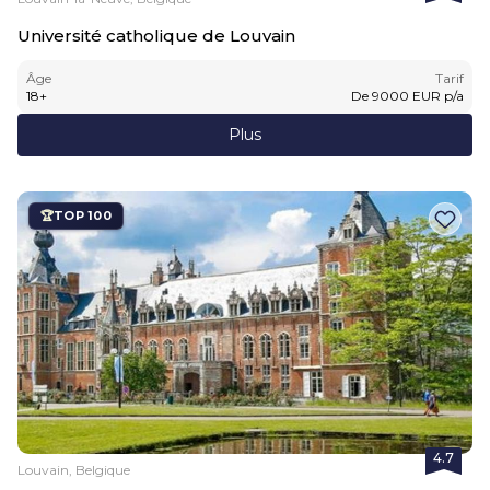
Université catholique de Louvain
Âge
Tarif
18
+
De
9000
EUR
p/a
Plus
TOP 100
4.7
Louvain, Belgique