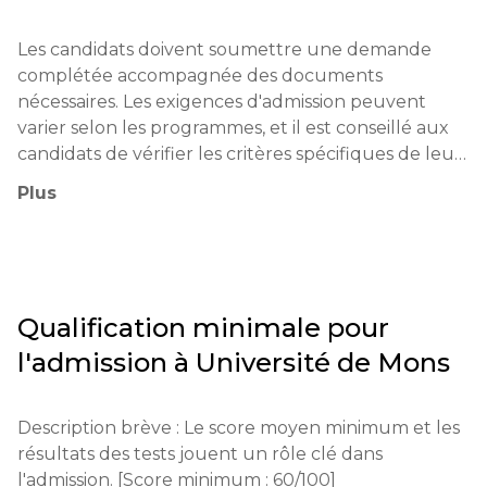
Les candidats doivent soumettre une demande 
complétée accompagnée des documents 
nécessaires. Les exigences d'admission peuvent 
varier selon les programmes, et il est conseillé aux 
candidats de vérifier les critères spécifiques de leur 
domaine d'études souhaité.

Plus
Examens obligatoires : IELTS, TOEFL (pour les 
étudiants internationaux)

Âge minimum : 18 ans

Qualification minimale pour
l'admission à
Université de Mons
Processus de candidature : Les candidatures sont 
soumises par le biais du site web officiel de 
l'université. La plateforme est en ligne. Les frais de 
Description brève : Le score moyen minimum et les 
candidature standard sont de 50 euros.

résultats des tests jouent un rôle clé dans 
l'admission. [Score minimum : 60/100]