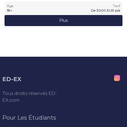
Âge
Tarif
18
+
De
3000
EUR
p/a
Plus
ED-EX
Tous droits réservés
ED-
EX.com
Pour Les Étudiants