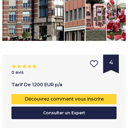
4
0
avis
Type
Tranche d'âge
:
T
Tarif
De
1200
EUR
p/a
d'institution
:
17
+
P
Découvrez comment vous inscrire
Université
T
Collège
Consulter un Expert
H
Collège