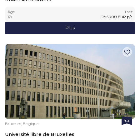
Âge
Tarif
17
+
De
5000
EUR
p/a
Plus
4.2
Bruxelles, Belgique
Université libre de Bruxelles