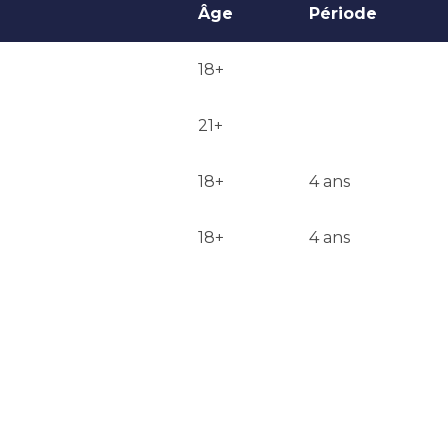
Âge
Période
18+
21+
18+
4 ans
18+
4 ans