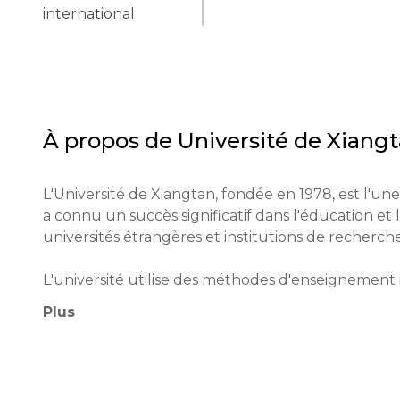
international
À propos de
Université de Xiang
L'Université de Xiangtan, fondée en 1978, est l'une 
a connu un succès significatif dans l'éducation et
universités étrangères et institutions de recherche.
L'université utilise des méthodes d'enseignement 
pensée critique et d'une approche créative de l'
Plus
recherche approfondie et des travaux pratiques.

L'Université de Xiangtan jouit d'une haute réputati
dans les domaines de l'électronique, des technolog