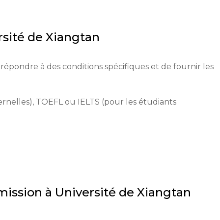
mer des spécialistes hautement qualifiés, de favoriser la 
lité dans divers domaines.
rsité de Xiangtan
 répondre à des conditions spécifiques et de fournir les 
rnelles), TOEFL ou IELTS (pour les étudiants 
emplir une demande en ligne sur le site officiel, soumett
ndidatures sont acceptées jusqu'à la fin avril.

mission à
Université de Xiangtan
diplômes ou leurs équivalents.

tats de tests, copies d'identification.
