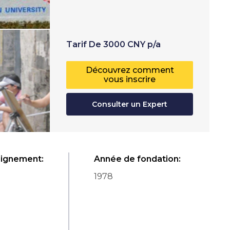
Tarif
De
3000
CNY
p/a
Découvrez comment
vous inscrire
Consulter un Expert
eignement
:
Année de fondation
:
1978