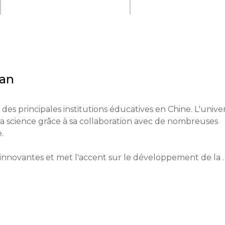
tan
des principales institutions éducatives en Chine. L'univers
 la science grâce à sa collaboration avec de nombreuses 


innovantes et met l'accent sur le développement de la 
apprentissage. Le processus éducatif comprend une 
on en Chine et à l'étranger en raison de ses réalisations 
ies de l'information et des sciences humaines.
