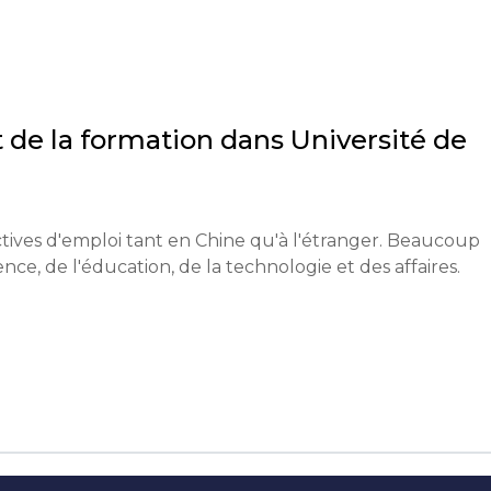
étence linguistique en chinois ou en anglais, attestée p
onibles est requis.

 de la formation dans
Université de
 - 30 avril.

lisés si nécessaire.

tives d'emploi tant en Chine qu'à l'étranger. Beaucoup 
nce, de l'éducation, de la technologie et des affaires.
u une expérience supplémentaires dans le domaine chois
oncés un mois après la date limite de candidature.