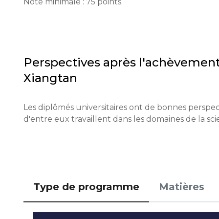
Note minimale : 75 points.
Exigences pour les étudiants internationaux : comp
des certificats.

Conditions financières : un justificatif de fonds disp
Perspectives après l'achèvement
Xiangtan
Dates limites de candidature : début - 1er janvier, fin
Tests ou entretiens : des entretiens peuvent être réa
Les diplômés universitaires ont de bonnes perspec
d'entre eux travaillent dans les domaines de la scie
Qualifications ou expérience : des compétences o
sont préférées.

Notification des résultats : les résultats sont ann
Type de programme
Matières