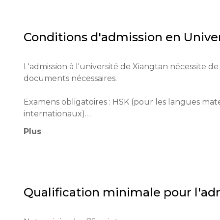
Les principaux objectifs de l'université sont de for
pensée critique et d'assurer une éducation de qua
Conditions d'admission en
Unive
L'admission à l'université de Xiangtan nécessite de
documents nécessaires.

Examens obligatoires : HSK (pour les langues mate
internationaux).

Plus
Âge minimum : 18 ans.

Processus de candidature : les candidats doivent r
tous les documents requis et payer les frais. Les ca
Qualification minimale pour l'ad
Qualifications éducatives : bonnes notes dans les 
Documents requis : lettres de recommandation, résul