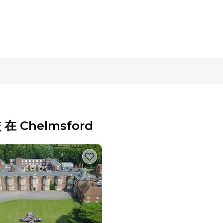
在 Chelmsford