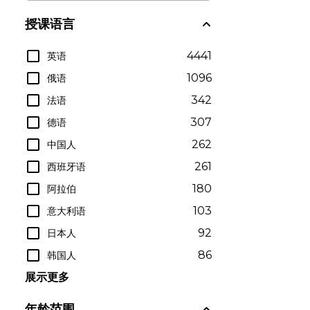
授课语言
4441
英语
1096
俄语
342
法语
307
德语
262
中国人
261
西班牙语
180
阿拉伯
103
意大利语
92
日本人
86
韩国人
展示更多
年龄范围