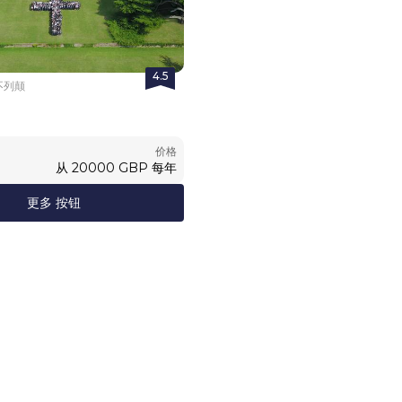
4.5
不列颠
价格
从
20000
GBP
每年
更多 按钮