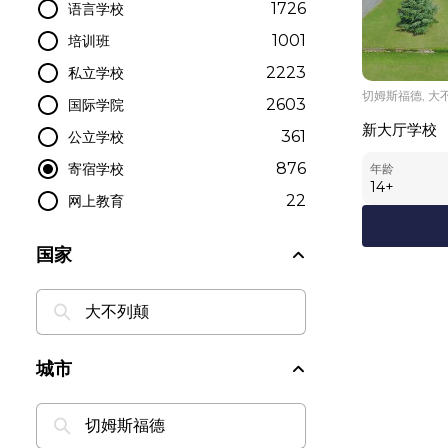
1726
语言学校
1001
培训班
2223
私立学校
切姆斯福德, 大
2603
国际学院
新大厅学校
361
公立学校
876
寄宿学校
年龄
14
+
22
网上教育
国家
城市