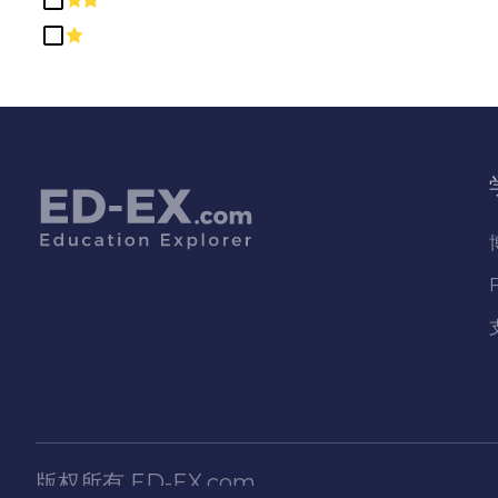
教育
数学与统计学
文科、理科、通识及人文学科
机械及维修技术/技术员
法律专业及研究
物理科学
生物和生物医学科学
电脑及资讯科学及支援服务
社会科学
神学与宗教职业
种族、文化、性别和群体研究
科学技术/技术人员
精密生产
版权所有
ED-EX.com
自然资源和保护