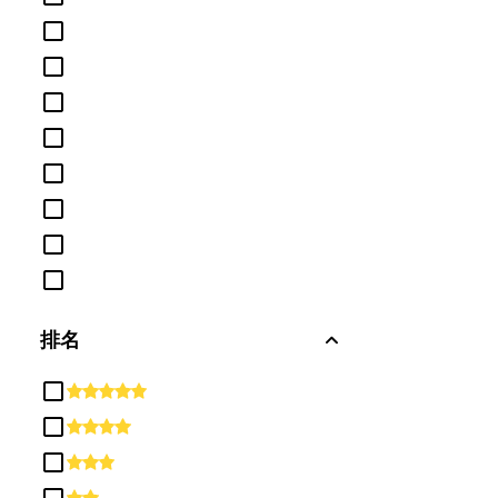
历史
哲学与宗教研究
国土安全、执法、消防及相关保护
服务
图书馆学
基本技能及发展/补救教育
外语、文学和语言学
多/跨学科研究
家庭及消费者科学/人文科学
工程技术及工程相关领域
排名
工程部
康乐及康
建筑行业
建筑设计
心理学