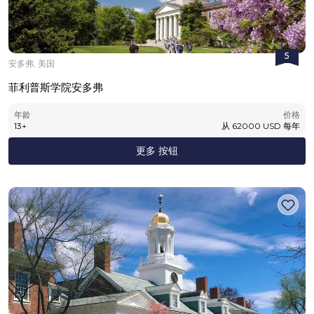
5
安多弗, 美国
菲利普斯学院安多弗
年龄
价格
13
+
从
62000
USD
每年
更多 按钮