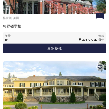
5
格罗顿, 美国
格罗顿学校
年龄
价格
11
+
从
29310
USD
每年
更多 按钮