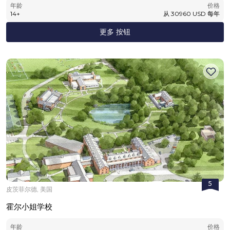
年龄
价格
14
+
从
30960
USD
每年
更多 按钮
5
皮茨菲尔德, 美国
霍尔小姐学校
年龄
价格