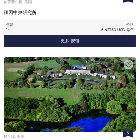
皮茨菲尔德, 美国
緬因中央研究所
年龄
价格
14
+
从
42750
USD
每年
更多 按钮
5
格兰比, 美国