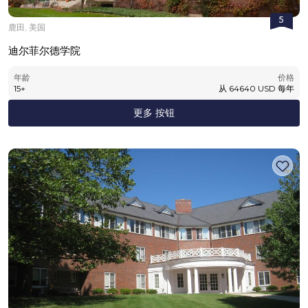
5
鹿田, 美国
迪尔菲尔德学院
年龄
价格
15
+
从
64640
USD
每年
更多 按钮