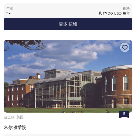
年龄
价格
11
+
从
11700
USD
每年
更多 按钮
5
波士顿, 美国
米尔顿学院