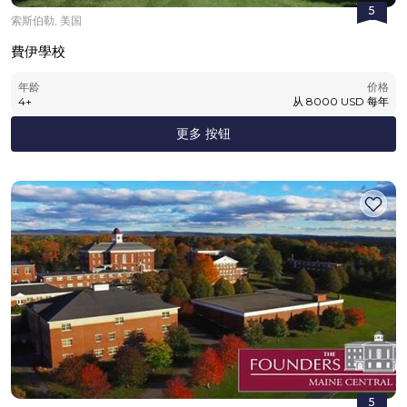
5
索斯伯勒, 美国
費伊學校
年龄
价格
4
+
从
8000
USD
每年
更多 按钮
5