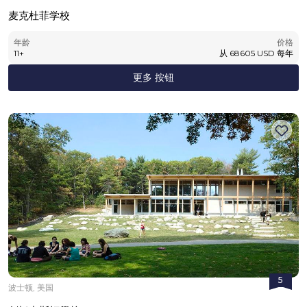
麦克杜菲学校
年龄
价格
11
+
从
68605
USD
每年
更多 按钮
5
波士顿, 美国