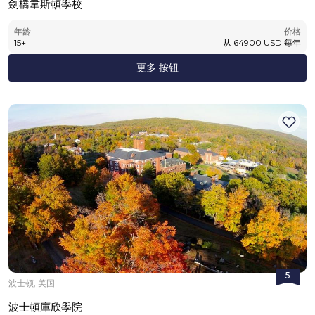
劍橋韋斯頓學校
年龄
价格
15
+
从
64900
USD
每年
更多 按钮
5
波士顿, 美国
波士頓庫欣學院