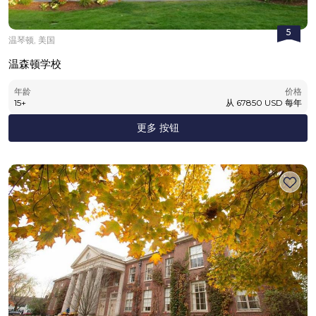
5
温琴顿, 美国
温森顿学校
年龄
价格
15
+
从
67850
USD
每年
更多 按钮