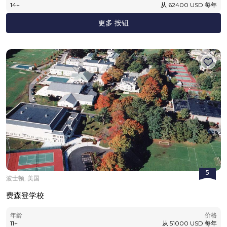
14
+
从
62400
USD
每年
更多 按钮
5
波士顿, 美国
费森登学校
年龄
价格
11
+
从
51000
USD
每年