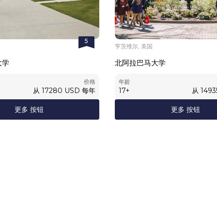
5
亨茨维尔, 美国
大学
北阿拉巴马大学
价格
年龄
从
17280
USD
每年
17
+
从
1493
更多 按钮
更多 按钮