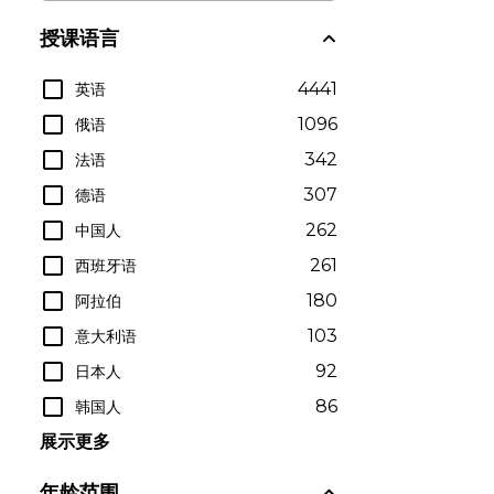
授课语言
4441
英语
1096
俄语
342
法语
307
德语
262
中国人
261
西班牙语
180
阿拉伯
103
意大利语
92
日本人
86
韩国人
展示更多
年龄范围