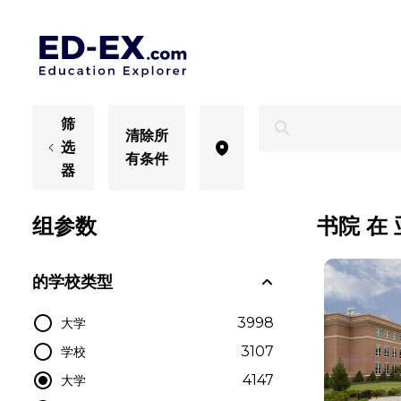
亚拉巴马大学，学生学习 - Ed-Ex
筛
清除所
选
有条件
器
组参数
书院 在
的学校类型
3998
大学
3107
学校
4147
大学