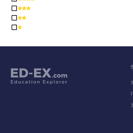
历史
哲学与宗教研究
国土安全、执法、消防及相关保护
服务
图书馆学
基本技能及发展/补救教育
外语、文学和语言学
多/跨学科研究
家庭及消费者科学/人文科学
工程技术及工程相关领域
工程部
康乐及康
建筑行业
建筑设计
心理学