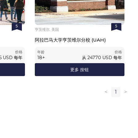
5
5
亨茨维尔, 美国
阿拉巴马大学亨茨维尔分校 (UAH)
价格
年龄
价格
5
USD
每年
18
+
从
24770
USD
每年
更多 按钮
<
1
>