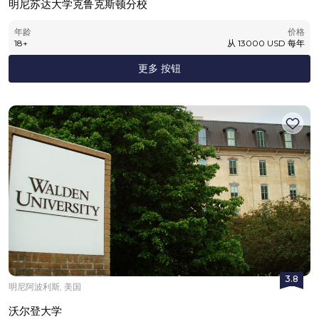
明尼苏达大学克鲁克斯顿分校
年龄
价格
18
+
从
13000
USD
每年
更多 按钮
3.8
明尼阿波利斯, 美国
沃尔登大学