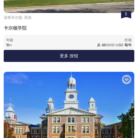
5
诺斯菲尔德, 美国
卡尔顿学院
年龄
价格
18
+
从
68000
USD
每年
更多 按钮