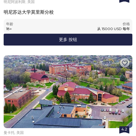
明尼阿波利斯, 美国
明尼苏达大学莫里斯分校
年龄
价格
18
+
从
15000
USD
每年
更多 按钮
4.2
曼卡托, 美国