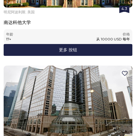
4.3
明尼阿波利斯, 美国
南达科他大学
年龄
价格
17
+
从
10000
USD
每年
更多 按钮