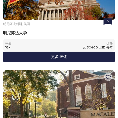
5
明尼阿波利斯, 美国
明尼苏达大学
年龄
价格
18
+
从
30400
USD
每年
更多 按钮