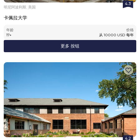
4.3
明尼阿波利斯, 美国
卡佩拉大学
年龄
价格
17
+
从
10000
USD
每年
更多 按钮
4.2