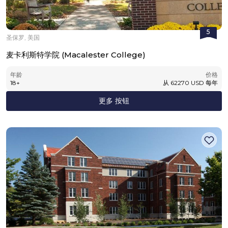
5
圣保罗, 美国
麦卡利斯特学院 (Macalester College)
年龄
价格
18
+
从
62270
USD
每年
更多 按钮