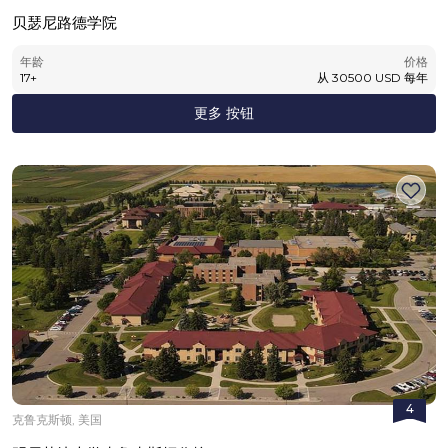
贝瑟尼路德学院
年龄
价格
17
+
从
30500
USD
每年
更多 按钮
4
克鲁克斯顿, 美国