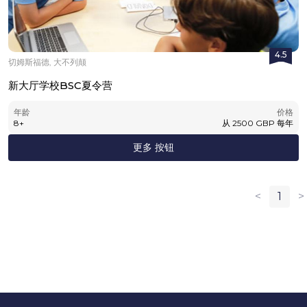
4.5
切姆斯福德, 大不列颠
新大厅学校BSC夏令营
年龄
价格
8
+
从
2500
GBP
每年
更多 按钮
<
1
>