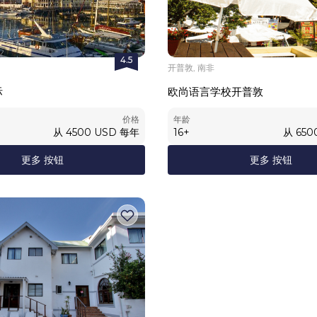
4.5
开普敦, 南非
际
欧尚语言学校开普敦
价格
年龄
从
4500
USD
每年
16
+
从
650
更多 按钮
更多 按钮