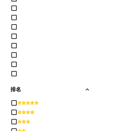
历史
哲学与宗教研究
国土安全、执法、消防及相关保护
服务
图书馆学
基本技能及发展/补救教育
外语、文学和语言学
多/跨学科研究
家庭及消费者科学/人文科学
工程技术及工程相关领域
排名
工程部
康乐及康
建筑行业
建筑设计
心理学