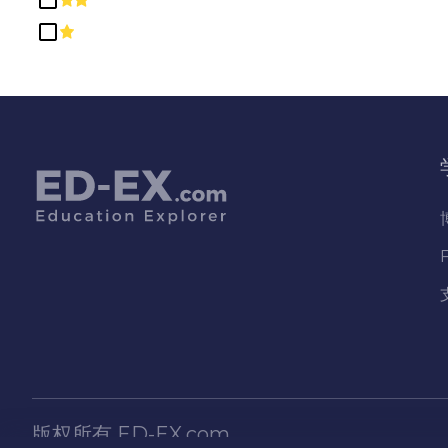
教育
数学与统计学
文科、理科、通识及人文学科
机械及维修技术/技术员
法律专业及研究
物理科学
生物和生物医学科学
电脑及资讯科学及支援服务
社会科学
神学与宗教职业
种族、文化、性别和群体研究
科学技术/技术人员
精密生产
版权所有
ED-EX.com
自然资源和保护