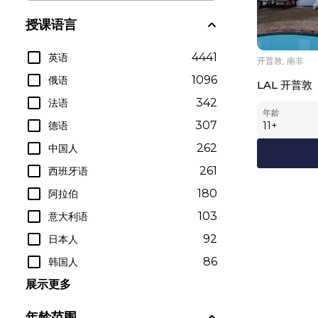
授课语言
4441
英语
开普敦, 南非
1096
俄语
LAL 开普敦
342
法语
年龄
307
德语
11
+
262
中国人
261
西班牙语
180
阿拉伯
103
意大利语
92
日本人
86
韩国人
展示更多
年龄范围