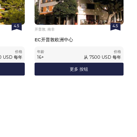
4.5
4.5
开普敦, 南非
EC开普敦欧洲中心
价格
年龄
价格
0
USD
每年
16
+
从
7500
USD
每年
更多 按钮